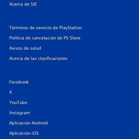
e
Acerca de SIE
n
u
Términos de servicio de PlayStation
n
Política de cancelación de PS Store
t
Avisos de salud
o
Acerca de las clasificaciones
t
a
Facebook
l
X
d
YouTube
Instagram
e
Aplicación Android
2
Aplicación iOS
5