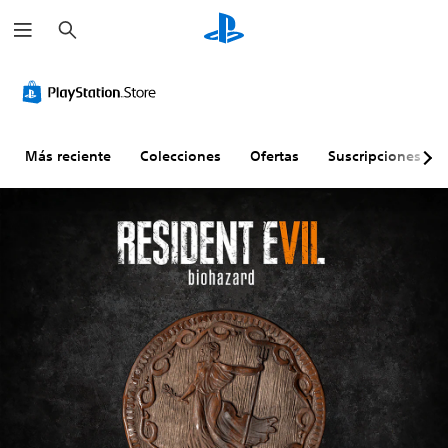
B
u
s
c
a
r
Más reciente
Colecciones
Ofertas
Suscripciones