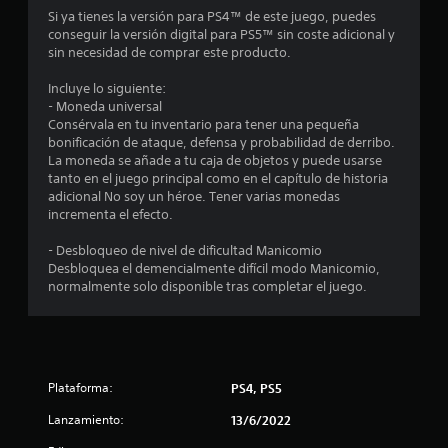
o
Si ya tienes la versión para PS4™ de este juego, puedes
conseguir la versión digital para PS5™ sin coste adicional y
m
sin necesidad de comprar este producto.
e
Incluye lo siguiente:
- Moneda universal
d
Consérvala en tu inventario para tener una pequeña
bonificación de ataque, defensa y probabilidad de derribo.
i
La moneda se añade a tu caja de objetos y puede usarse
tanto en el juego principal como en el capítulo de historia
o
adicional No soy un héroe. Tener varias monedas
incrementa el efecto.
:
- Desbloqueo de nivel de dificultad Manicomio
4
Desbloquea el demencialmente difícil modo Manicomio,
normalmente solo disponible tras completar el juego.
.
7
6
Plataforma:
PS4, PS5
e
Lanzamiento:
13/6/2022