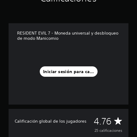
a
s
d
e
c
i
RESIDENT EVIL 7 - Moneda universal y desbloqueo
n
de modo Manicomio
c
o
e
s
t
r
Iniciar sesión para calificar
e
l
l
a
s
e
n
u
C
4.76
n
Calificación global de los jugadores
t
a
o
25 calificaciones
t