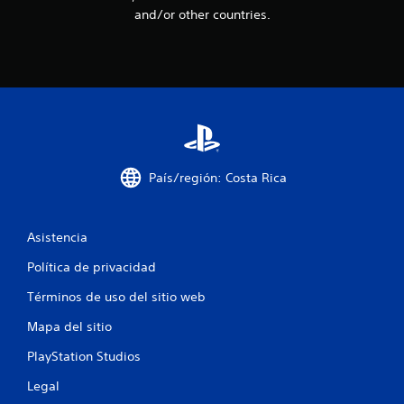
n
and/or other countries.
c
o
e
s
t
País/región: Costa Rica
r
e
Asistencia
l
Política de privacidad
Términos de uso del sitio web
l
Mapa del sitio
a
PlayStation Studios
s
Legal