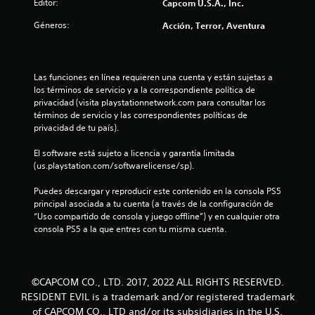
s
Editor:
Capcom U.S.A., Inc.
Géneros:
Acción, Terror, Aventura
t
r
Las funciones en línea requieren una cuenta y están sujetas a 
e
los términos de servicio y a la correspondiente política de 
privacidad (visita playstationnetwork.com para consultar los 
l
términos de servicio y las correspondientes políticas de 
privacidad de tu país).
l
El software está sujeto a licencia y garantía limitada 
a
(us.playstation.com/softwarelicense/sp).
s
Puedes descargar y reproducir este contenido en la consola PS5 
principal asociada a tu cuenta (a través de la configuración de 
d
“Uso compartido de consola y juego offline”) y en cualquier otra 
consola PS5 a la que entres con tu misma cuenta.
e
c
©CAPCOM CO., LTD. 2017, 2022 ALL RIGHTS RESERVED.
i
RESIDENT EVIL is a trademark and/or registered trademark
of CAPCOM CO., LTD and/or its subsidiaries in the U.S.