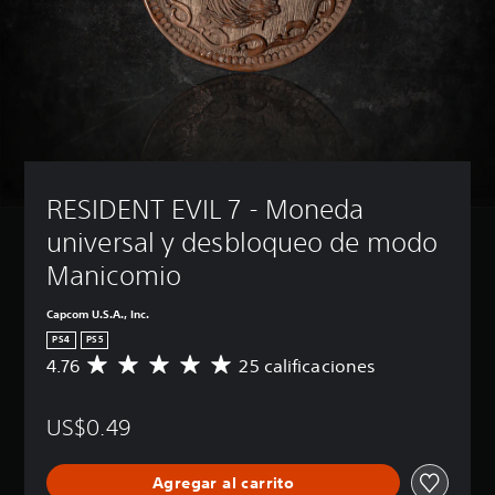
RESIDENT EVIL 7 - Moneda 
universal y desbloqueo de modo 
Manicomio
Capcom U.S.A., Inc.
PS4
PS5
4.76
25 calificaciones
C
a
l
US$0.49
i
f
i
Agregar al carrito
c