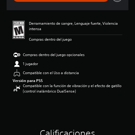
a
c
i
ó
Derramamiento de sangre, Lenguaje fuerte, Violencia
n
intensa
p
r
Compras dentro del juego
o
m
e
Compras dentro del juego opcionales
d
i
1 jugador
o
Compatible con el Uso a distancia
:
4
Versión para PS5
.
Compatible con la función de vibración y el efecto de gatillo
7
(control inalámbrico DualSense)
6
e
s
t
r
e
l
Calificaciones
l