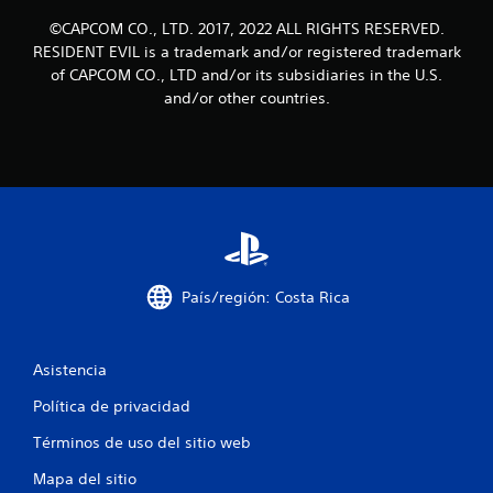
c
©CAPCOM CO., LTD. 2017, 2022 ALL RIGHTS RESERVED.
RESIDENT EVIL is a trademark and/or registered trademark
o
of CAPCOM CO., LTD and/or its subsidiaries in the U.S.
and/or other countries.
e
s
t
r
e
País/región: Costa Rica
l
l
Asistencia
a
Política de privacidad
s
Términos de uso del sitio web
e
Mapa del sitio