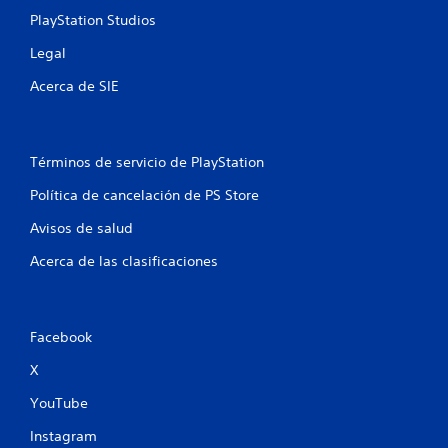
n
PlayStation Studios
u
Legal
Acerca de SIE
n
t
Términos de servicio de PlayStation
o
Política de cancelación de PS Store
t
Avisos de salud
a
Acerca de las clasificaciones
l
d
Facebook
e
X
3
YouTube
5
Instagram