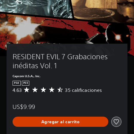
RESIDENT EVIL 7 Grabaciones 
inéditas Vol. 1
Capcom U.S.A., Inc.
PS4
PS5
4.63
35 calificaciones
C
a
l
US$9.99
i
f
i
Agregar al carrito
c
a
c