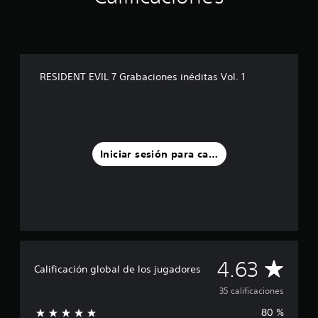
d
e
c
i
n
RESIDENT EVIL 7 Grabaciones inéditas Vol. 1
c
o
e
s
t
r
e
Iniciar sesión para calificar
l
l
a
s
e
n
u
n
C
4.63
t
Calificación global de los jugadores
o
a
35 calificaciones
t
a
80 %