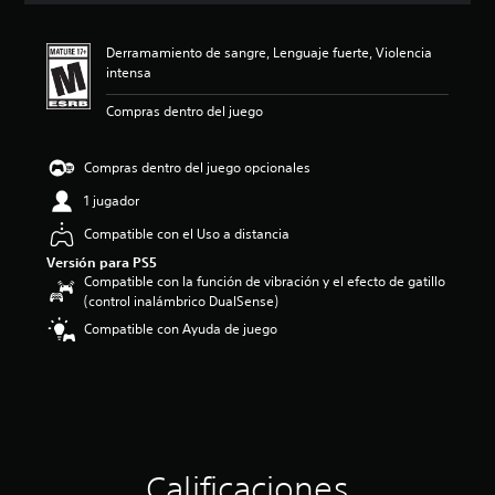
i
ó
Derramamiento de sangre, Lenguaje fuerte, Violencia
n
intensa
p
r
Compras dentro del juego
o
m
e
Compras dentro del juego opcionales
d
i
1 jugador
o
Compatible con el Uso a distancia
:
4
Versión para PS5
.
Compatible con la función de vibración y el efecto de gatillo
6
(control inalámbrico DualSense)
3
Compatible con Ayuda de juego
e
s
t
r
e
l
l
a
Calificaciones
s