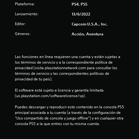
Plataforma:
PS4, PS5
t
Lanzamiento:
13/6/2022
r
Editor:
Capcom U.S.A., Inc.
e
Géneros:
Acción, Aventura
l
l
Las funciones en línea requieren una cuenta y están sujetas a 
los términos de servicio y a la correspondiente política de 
a
privacidad (visita playstationnetwork.com para consultar los 
términos de servicio y las correspondientes políticas de 
s
privacidad de tu país).
d
El software está sujeto a licencia y garantía limitada 
(us.playstation.com/softwarelicense/sp).
e
Puedes descargar y reproducir este contenido en la consola PS5 
c
principal asociada a tu cuenta (a través de la configuración de 
“Uso compartido de consola y juego offline”) y en cualquier otra 
i
consola PS5 a la que entres con tu misma cuenta.
n