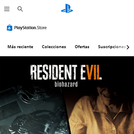
B
u
s
c
a
r
Más reciente
Colecciones
Ofertas
Suscripciones