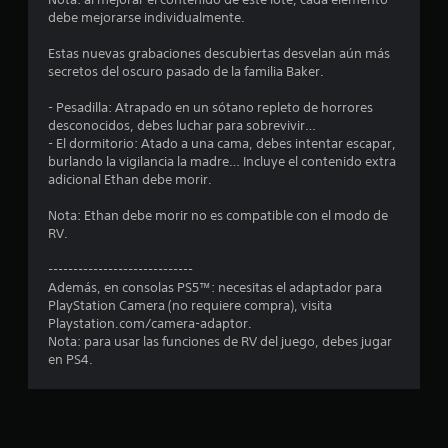
debe mejorarse individualmente.
m
Estas nuevas grabaciones descubiertas desvelan aún más
e
secretos del oscuro pasado de la familia Baker.
d
- Pesadilla: Atrapado en un sótano repleto de horrores
desconocidos, debes luchar para sobrevivir…
i
- El dormitorio: Atado a una cama, debes intentar escapar,
burlando la vigilancia la madre… Incluye el contenido extra
o
adicional Ethan debe morir.
:
Nota: Ethan debe morir no es compatible con el modo de
RV.
4
-----------------------------
.
Además, en consolas PS5™: necesitas el adaptador para
PlayStation Camera (no requiere compra), visita
6
Playstation.com/camera-adaptor.
Nota: para usar las funciones de RV del juego, debes jugar
en PS4.
3
e
s