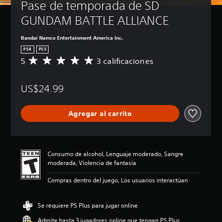
Pase de temporada de SD 
GUNDAM BATTLE ALLIANCE
Bandai Namco Entertainment America Inc.
PS4
PS5
5
3 calificaciones
C
a
l
US$24.99
i
f
i
Agregar al carrito
c
a
c
i
ó
Consumo de alcohol, Lenguaje moderado, Sangre
n
moderada, Violencia de fantasía
p
r
Compras dentro del juego, Los usuarios interactúan
o
m
e
Se requiere PS Plus para jugar online
d
Admite hasta 3 jugadores online que tengan PS Plus
i