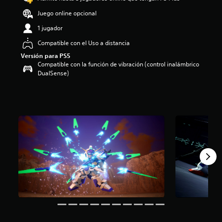
o
Juego online opcional
:
5
1 jugador
e
Compatible con el Uso a distancia
s
t
Versión para PS5
r
Compatible con la función de vibración (control inalámbrico
e
DualSense)
l
l
a
s
d
e
c
i
n
c
o
e
s
t
r
e