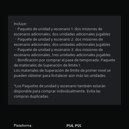
p
r
o
Incluye:
・Paquete de unidad y escenario 1: dos misiones de
m
escenario adicionales, dos unidades adicionales jugables
・Paquete de unidad y escenario 2: dos misiones de
e
escenario adicionales, dos unidades adicionales jugables
・Paquete de unidad y escenario 3: dos misiones de
d
escenario adicionales, tres unidades adicionales jugables
・Bonificación por comprar el pase de temporada: Paquete
i
de materiales de Superación de límite 1.
Los materiales de Superación de límite de primer nivel se
o
pueden obtener para fortalecer aún más las unidades.
:
*Los Paquetes de unidad y escenario también estarán
disponible para comprar individualmente. Evita las
5
compras duplicadas.
e
s
Plataforma:
PS4, PS5