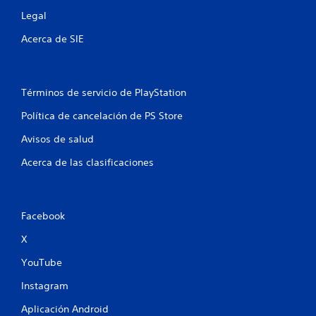
Legal
u
Acerca de SIE
n
t
Términos de servicio de PlayStation
o
Política de cancelación de PS Store
t
Avisos de salud
a
Acerca de las clasificaciones
l
d
Facebook
e
X
3
YouTube
c
Instagram
a
Aplicación Android