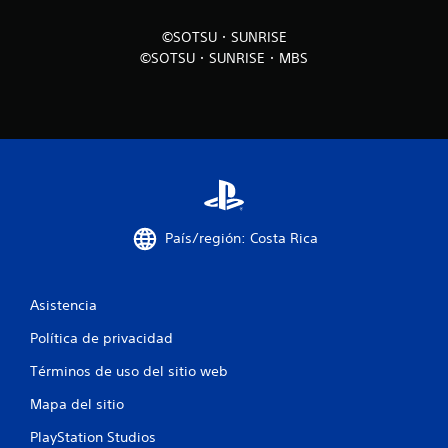
o
©SOTSU・SUNRISE
©SOTSU・SUNRISE・MBS
e
s
t
r
e
País/región: Costa Rica
l
l
Asistencia
a
Política de privacidad
s
Términos de uso del sitio web
e
Mapa del sitio
n
PlayStation Studios