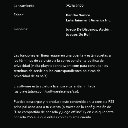
t
Lanzamiento:
25/8/2022
r
Editor:
Bandai Namco
e
Entertainment America Inc.
Géneros:
Juego De Disparos, Acción,
l
Juegos De Rol
l
a
Las funciones en línea requieren una cuenta y están sujetas a 
los términos de servicio y a la correspondiente política de 
s
privacidad (visita playstationnetwork.com para consultar los 
términos de servicio y las correspondientes políticas de 
d
privacidad de tu país).
e
El software está sujeto a licencia y garantía limitada 
(us.playstation.com/softwarelicense/sp).
c
Puedes descargar y reproducir este contenido en la consola PS5 
i
principal asociada a tu cuenta (a través de la configuración de 
“Uso compartido de consola y juego offline”) y en cualquier otra 
n
consola PS5 a la que entres con tu misma cuenta.
c