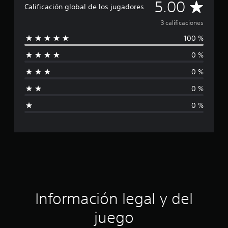
C
i
5.00
Calificación global de los jugadores
o
a
n
3 calificaciones
e
100 %
s
l
0 %
i
0 %
f
0 %
i
0 %
c
a
c
i
ó
Información legal y del
n
juego