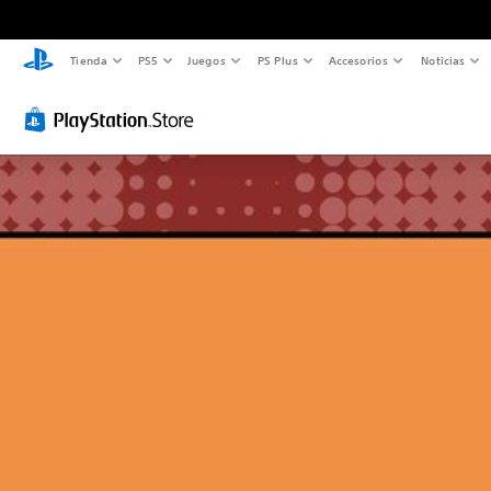
Tienda
PS5
Juegos
PS Plus
Accesorios
Noticias