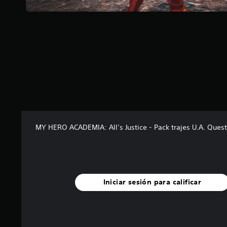
a
s
d
e
c
i
n
c
o
e
s
t
r
e
MY HERO ACADEMIA: All’s Justice - Pack trajes U.A. Quest
l
l
a
s
e
Iniciar sesión para calificar
n
u
n
t
o