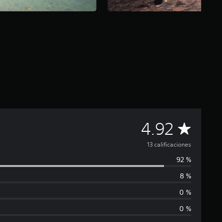
C
4.92
a
13 calificaciones
92 %
l
8 %
i
0 %
f
0 %