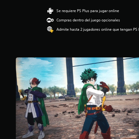
i
ó
Se requiere PS Plus para jugar online
n
Compras dentro del juego opcionales
p
r
Admite hasta 2 jugadores online que tengan PS 
o
m
e
d
i
o
:
4
.
9
2
e
s
t
r
e
l
l