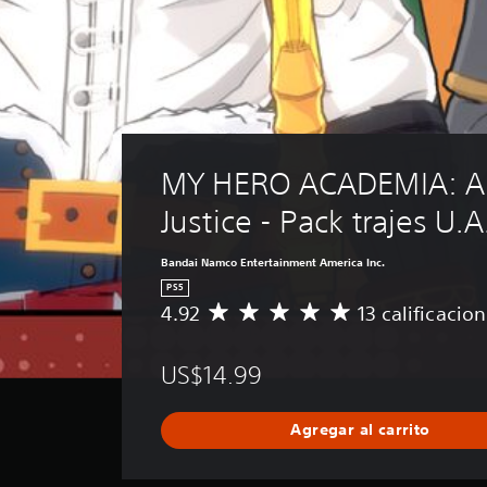
MY HERO ACADEMIA: All
Justice - Pack trajes U.
Bandai Namco Entertainment America Inc.
PS5
4.92
13 calificacio
C
a
l
US$14.99
i
f
i
Agregar al carrito
c
a
c