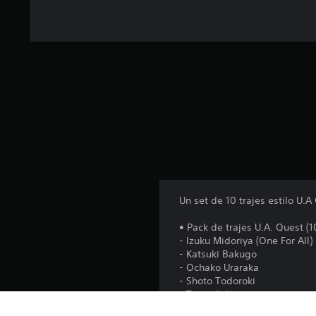
t
a
l
d
e
1
3
c
a
l
i
f
i
c
a
Un set de 10 trajes estilo U.
c
i
• Pack de trajes U.A. Quest (10
o
- Izuku Midoriya (One For All)
n
- Katsuki Bakugo
e
- Ochako Uraraka
s
- Shoto Todoroki
- Tenya Iida
- Denki Kaminari