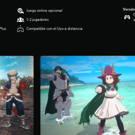
Versió
Juego online opcional
C
1-2 jugadores
i
Plus
Compatible con el Uso a distancia