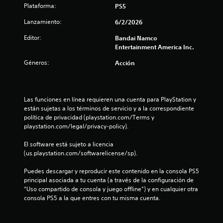
Plataforma:
PS5
6
Lanzamiento:
6/2/2026
e
Editor:
Bandai Namco
s
Entertainment America Inc.
Géneros:
Acción
t
r
Las funciones en línea requieren una cuenta para PlayStation y 
e
están sujetas a los términos de servicio y a la correspondiente 
política de privacidad (playstation.com/Terms y 
l
playstation.com/legal/privacy-policy).
l
El software está sujeto a licencia 
(us.playstation.com/softwarelicense/sp).
a
Puedes descargar y reproducir este contenido en la consola PS5 
s
principal asociada a tu cuenta (a través de la configuración de 
“Uso compartido de consola y juego offline”) y en cualquier otra 
d
consola PS5 a la que entres con tu misma cuenta.
e