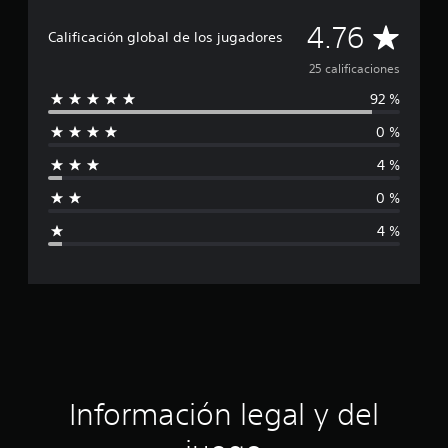
i
c
C
4.76
Calificación global de los jugadores
a
c
a
25 calificaciones
i
o
92 %
l
n
e
0 %
i
s
4 %
f
0 %
i
4 %
c
a
c
i
ó
Información legal y del
n