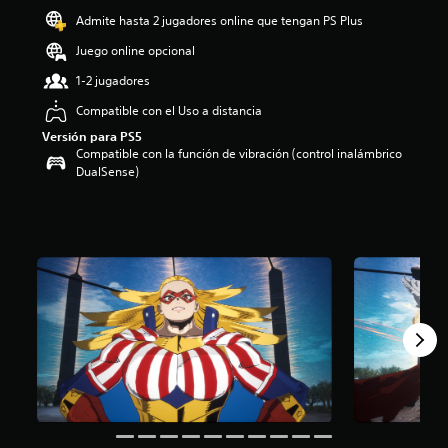
o
Admite hasta 2 jugadores online que tengan PS Plus
:
Juego online opcional
4
.
1-2 jugadores
7
6
Compatible con el Uso a distancia
e
Versión para PS5
s
Compatible con la función de vibración (control inalámbrico
t
DualSense)
r
e
l
l
a
s
d
e
c
i
n
c
o
e
s