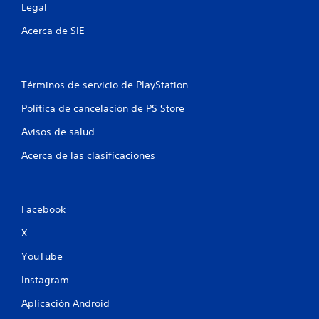
Legal
a
Acerca de SIE
s
e
Términos de servicio de PlayStation
n
Política de cancelación de PS Store
u
Avisos de salud
n
Acerca de las clasificaciones
t
o
Facebook
t
X
a
YouTube
l
Instagram
d
Aplicación Android