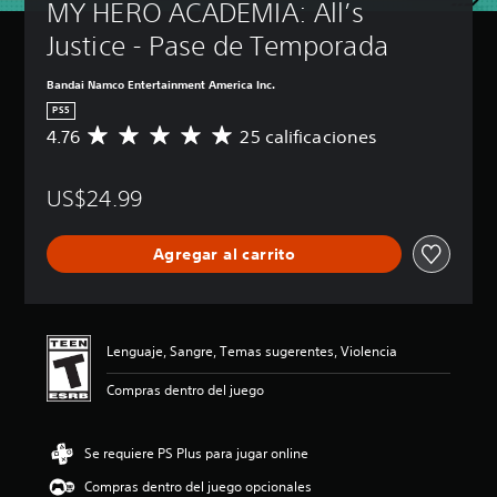
MY HERO ACADEMIA: All’s 
Justice - Pase de Temporada
Bandai Namco Entertainment America Inc.
PS5
4.76
25 calificaciones
C
a
l
US$24.99
i
f
i
Agregar al carrito
c
a
c
i
ó
Lenguaje, Sangre, Temas sugerentes, Violencia
n
p
Compras dentro del juego
r
o
m
Se requiere PS Plus para jugar online
e
d
Compras dentro del juego opcionales
i