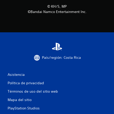
c
©︎ KH/S, MP
©Bandai Namco Entertainment Inc.
i
n
c
o
e
País/región: Costa Rica
s
t
Asistencia
r
Política de privacidad
e
Términos de uso del sitio web
l
Mapa del sitio
l
PlayStation Studios