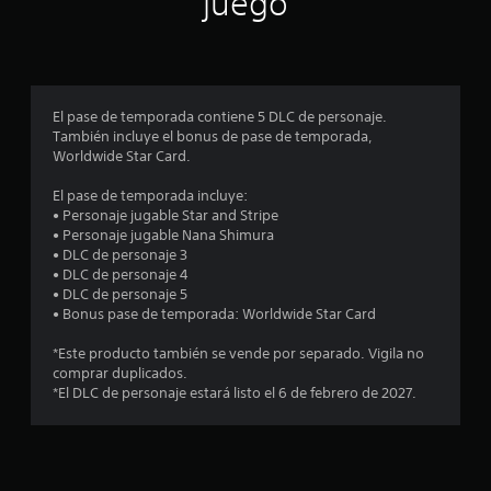
juego
p
r
o
El pase de temporada contiene 5 DLC de personaje.
También incluye el bonus de pase de temporada,
m
Worldwide Star Card.
e
El pase de temporada incluye:
• Personaje jugable Star and Stripe
d
• Personaje jugable Nana Shimura
• DLC de personaje 3
i
• DLC de personaje 4
• DLC de personaje 5
o
• Bonus pase de temporada: Worldwide Star Card
:
*Este producto también se vende por separado. Vigila no
comprar duplicados.
4
*El DLC de personaje estará listo el 6 de febrero de 2027.
.
7