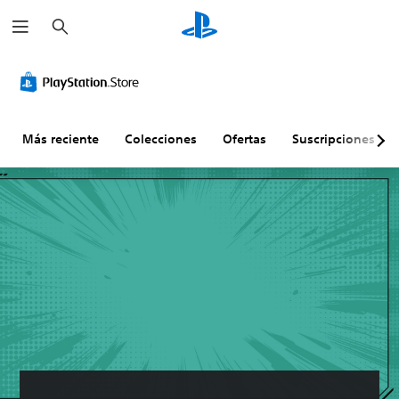
B
u
s
c
a
r
Más reciente
Colecciones
Ofertas
Suscripciones