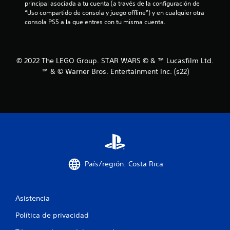
principal asociada a tu cuenta (a través de la configuración de 
c
“Uso compartido de consola y juego offline”) y en cualquier otra 
consola PS5 a la que entres con tu misma cuenta.
o
e
© 2022 The LEGO Group. STAR WARS © & ™ Lucasfilm Ltd.
s
™ & © Warner Bros. Entertainment Inc. (s22)
t
r
e
l
l
País/región: Costa Rica
a
Asistencia
s
Política de privacidad
e