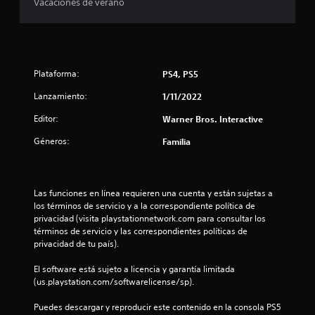
Vacaciones de verano
t
r
e
Plataforma:
PS4, PS5
l
Lanzamiento:
1/11/2022
Editor:
Warner Bros. Interactive
l
Géneros:
Familia
a
s
Las funciones en línea requieren una cuenta y están sujetas a 
d
los términos de servicio y a la correspondiente política de 
privacidad (visita playstationnetwork.com para consultar los 
e
términos de servicio y las correspondientes políticas de 
privacidad de tu país).
c
El software está sujeto a licencia y garantía limitada 
i
(us.playstation.com/softwarelicense/sp).
n
Puedes descargar y reproducir este contenido en la consola PS5 