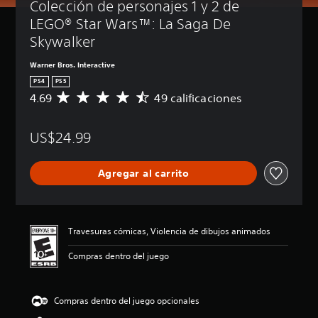
Colección de personajes 1 y 2 de 
LEGO® Star Wars™: La Saga De 
Skywalker
Warner Bros. Interactive
PS4
PS5
4.69
49 calificaciones
C
a
l
US$24.99
i
f
i
Agregar al carrito
c
a
c
i
ó
Travesuras cómicas, Violencia de dibujos animados
n
p
Compras dentro del juego
r
o
m
Compras dentro del juego opcionales
e
d