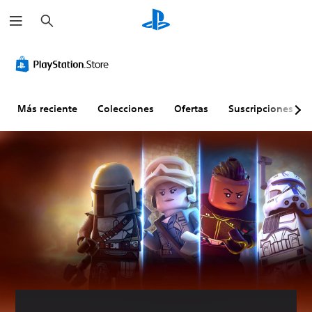
B
u
s
c
a
r
Más reciente
Colecciones
Ofertas
Suscripciones