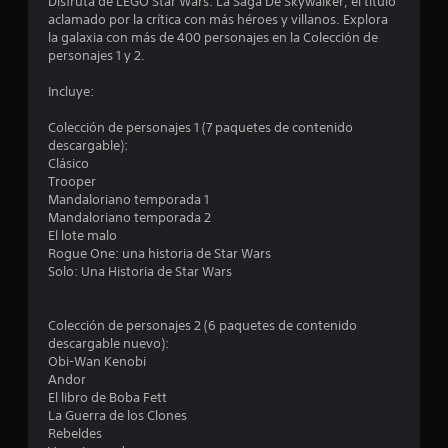
o
Disfruta de LEGO Star Wars: La Saga De Skywalker, el título
aclamado por la crítica con más héroes y villanos. Explora
m
la galaxia con más de 400 personajes en la Colección de
personajes 1 y 2.
e
Incluye:
d
Colección de personajes 1 (7 paquetes de contenido
i
descargable):
Clásico
o
Trooper
Mandaloriano temporada 1
:
Mandaloriano temporada 2
El lote malo
4
Rogue One: una historia de Star Wars
Solo: Una Historia de Star Wars
.
6
Colección de personajes 2 (6 paquetes de contenido
descargable nuevo):
Obi-Wan Kenobi
9
Andor
El libro de Boba Fett
e
La Guerra de los Clones
Rebeldes
s