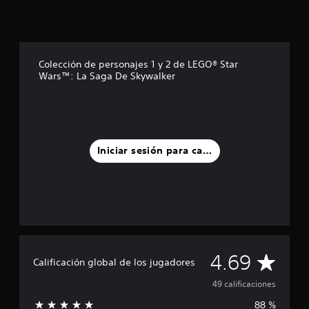
t
r
e
l
l
Colección de personajes 1 y 2 de LEGO® Star
a
Wars™: La Saga De Skywalker
s
e
n
u
n
t
Iniciar sesión para calificar
o
t
a
l
d
e
4
9
C
4.69
c
Calificación global de los jugadores
a
a
49 calificaciones
l
i
88 %