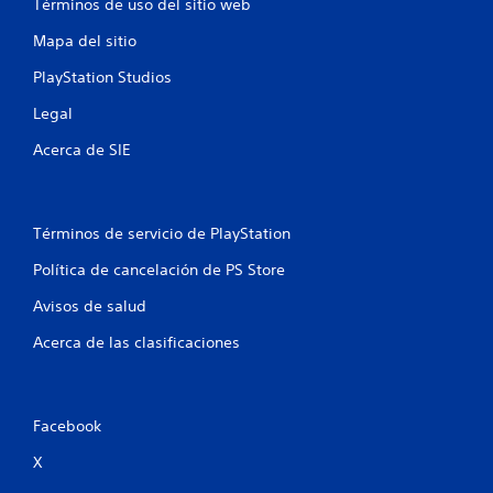
Términos de uso del sitio web
n
Mapa del sitio
u
PlayStation Studios
n
Legal
t
Acerca de SIE
o
t
Términos de servicio de PlayStation
a
Política de cancelación de PS Store
l
Avisos de salud
Acerca de las clasificaciones
d
e
Facebook
4
X
9