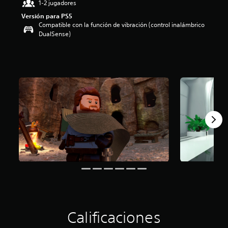
1-2 jugadores
i
Versión para PS5
o
Compatible con la función de vibración (control inalámbrico
:
DualSense)
4
.
6
9
e
s
t
r
e
l
l
a
s
d
e
c
i
n
c
o
Calificaciones
e
s