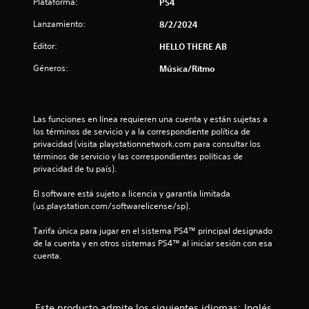
s
Plataforma:
PS4
d
d
u
Lanzamiento:
8/2/2024
e
r
m
a
Editor:
HELLO THERE AB
o
n
v
Géneros:
t
Música/Ritmo
i
e
m
e
i
l
e
g
Las funciones en línea requieren una cuenta y están sujetas a 
n
a
los términos de servicio y a la correspondiente política de 
t
m
privacidad (visita playstationnetwork.com para consultar los 
o
e
términos de servicio y las correspondientes políticas de 
.
p
privacidad de tu país).
l
a
El software está sujeto a licencia y garantía limitada 
S
y
(us.playstation.com/softwarelicense/sp).
e
o
p
l
Tarifa única para jugar en el sistema PS4™ principal designado 
u
a
de la cuenta y en otros sistemas PS4™ al iniciar sesión con esa 
e
e
cuenta.
d
x
e
p
j
e
r
u
Este producto admite los siguientes idiomas: Inglés,