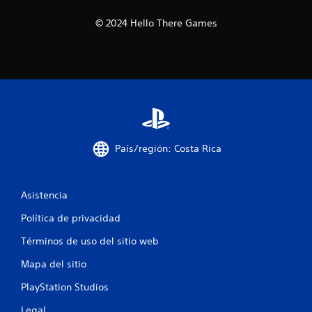
s
e
P
g
© 2024 Hello There Games
u
o
e
o
d
f
e
f
s
l
j
i
u
n
g
e
a
)
r
.
País/región: Costa Rica
s
i
n
Asistencia
n
e
Política de privacidad
c
e
Términos de uso del sitio web
s
i
Mapa del sitio
d
a
PlayStation Studios
d
Legal
d