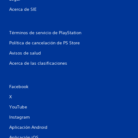
e
Acerca de SIE
u
s
a
r
l
Términos de servicio de PlayStation
o
Política de cancelación de PS Store
s
c
Avisos de salud
o
n
Acerca de las clasificaciones
t
r
o
l
Facebook
e
s
X
t
á
YouTube
c
t
Instagram
i
l
Aplicación Android
e
Aplicación iOS
s