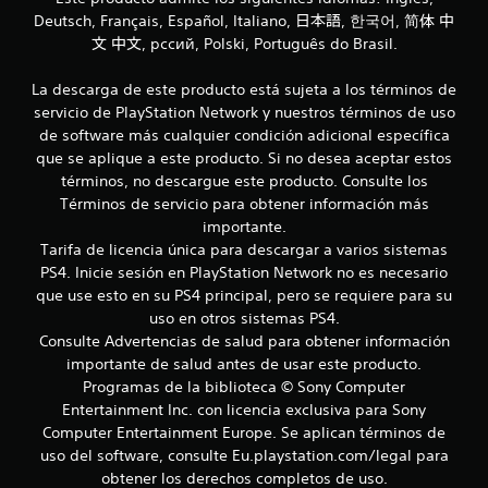
i
g
Deutsch, Français, Español, Italiano, 日本語, 한국어, 简体 中
e
a
文 中文, рссий, Polski, Português do Brasil.
n
r
c
s
La descarga de este producto está sujeta a los términos de
i
i
a
servicio de PlayStation Network y nuestros términos de uso
n
c
de software más cualquier condición adicional específica
c
i
que se aplique a este producto. Si no desea aceptar estos
o
n
términos, no descargue este producto. Consulte los
e
n
Términos de servicio para obtener información más
m
t
importante.
á
r
t
Tarifa de licencia única para descargar a varios sistemas
o
i
PS4. Inicie sesión en PlayStation Network no es necesario
l
c
que use esto en su PS4 principal, pero se requiere para su
e
a
uso en otros sistemas PS4.
s
(
Consulte Advertencias de salud para obtener información
t
s
importante de salud antes de usar este producto.
á
o
l
c
Programas de la biblioteca © Sony Computer
o
t
Entertainment Inc. con licencia exclusiva para Sony
e
i
Computer Entertainment Europe. Se aplican términos de
l
l
uso del software, consulte Eu.playstation.com/legal para
j
e
obtener los derechos completos de uso.
u