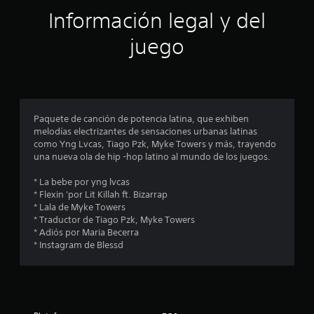
e
c
Información legal y del
l
e
j
s
juego
u
i
e
d
g
a
o
d
e
d
n
e
c
Paquete de canción de potencia latina, que exhiben
u
u
melodías electrizantes de sensaciones urbanas latinas
s
a
como Yng Lvcas, Tiago Pzk, Myke Towers y más, trayendo
a
l
una nueva ola de hip -hop latino al mundo de los juegos.
r
q
l
u
* La bebe por yng lvcas
o
i
* Flexin 'por Lit Killah ft. Bizarrap
s
e
* Lala de Myke Towers
c
r
* Traductor de Tiago Pzk, Myke Towers
o
m
* Adiós por Maria Becerra
n
o
* Instagram de Blessd
t
m
r
e
o
n
l
t
e
o