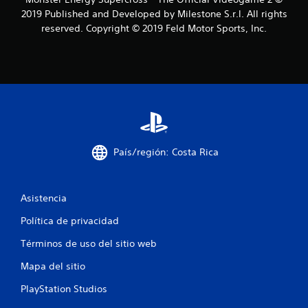
a
2019 Published and Developed by Milestone S.r.l. All rights
s
reserved. Copyright © 2019 Feld Motor Sports, Inc.
d
e
c
i
País/región: Costa Rica
n
c
Asistencia
o
Política de privacidad
e
Términos de uso del sitio web
s
Mapa del sitio
t
PlayStation Studios