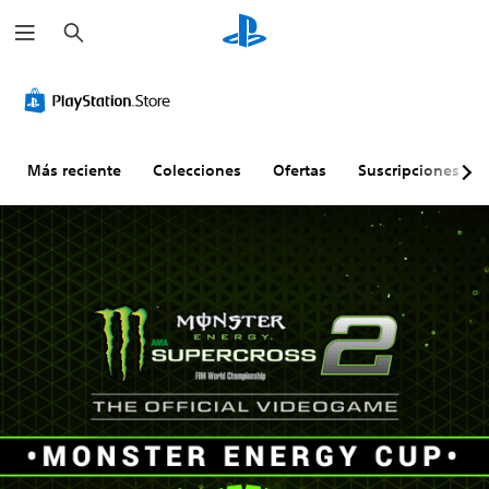
B
u
s
c
a
r
Más reciente
Colecciones
Ofertas
Suscripciones