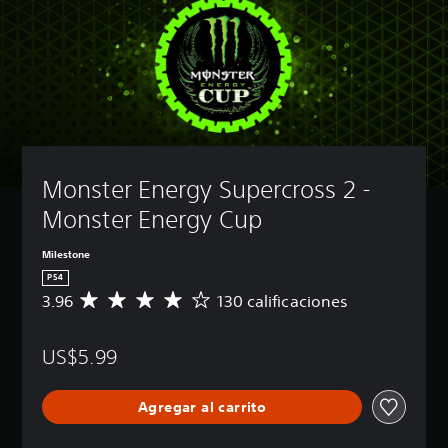
Monster Energy Supercross 2 - 
Monster Energy Cup
Milestone
PS4
3.96
130 calificaciones
C
a
l
US$5.99
i
f
i
Agregar al carrito
c
a
c