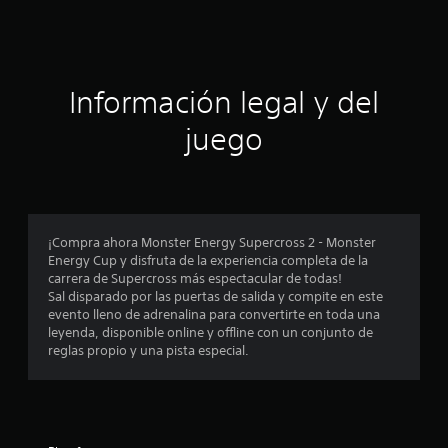
c
i
ó
Información legal y del
n
juego
p
r
o
¡Compra ahora Monster Energy Supercross 2 - Monster
Energy Cup y disfruta de la experiencia completa de la
m
carrera de Supercross más espectacular de todas!
Sal disparado por las puertas de salida y compite en este
e
evento lleno de adrenalina para convertirte en toda una
leyenda, disponible online y offline con un conjunto de
d
reglas propio y una pista especial.
i
o