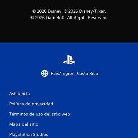
a
d
© 2026 Disney. © 2026 Disney/Pixar.
© 2026 Gameloft. All Rights Reserved.
e
c
i
n
c
País/región: Costa Rica
o
e
Asistencia
s
Política de privacidad
t
Términos de uso del sitio web
Mapa del sitio
r
PlayStation Studios