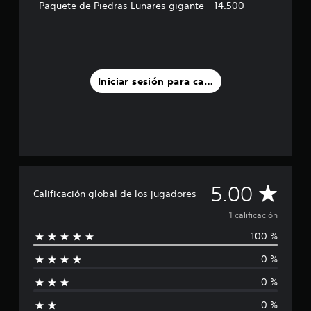
Paquete de Piedras Lunares gigante - 14.500
n
c
o
e
s
t
Iniciar sesión para calificar
r
e
l
l
a
s
e
n
u
C
5.00
Calificación global de los jugadores
n
t
a
1 calificación
o
t
100 %
l
a
l
0 %
i
d
0 %
e
f
1
0 %
c