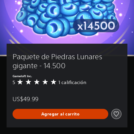
Paquete de Piedras Lunares 
gigante - 14.500
Gameloft Inc.
5
1 calificación
C
a
l
US$49.99
i
f
i
Agregar al carrito
c
a
c
i