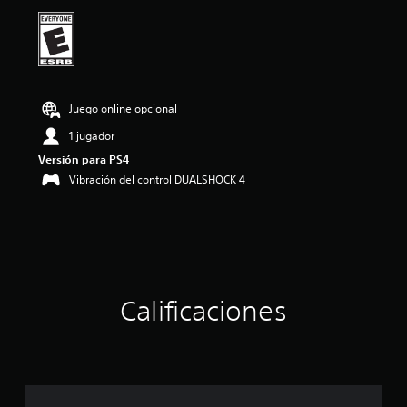
ó
n
p
r
o
m
e
Juego online opcional
d
1 jugador
i
o
Versión para PS4
:
Vibración del control DUALSHOCK 4
5
e
s
t
r
e
l
l
Calificaciones
a
s
d
e
c
i