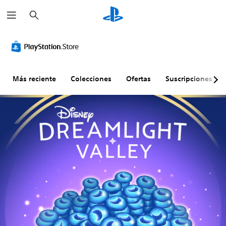
B
u
s
c
a
r
Más reciente
Colecciones
Ofertas
Suscripciones