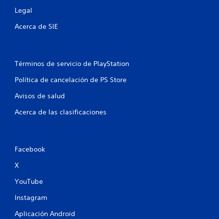
e
Legal
l
Acerca de SIE
l
a
Términos de servicio de PlayStation
s
Política de cancelación de PS Store
e
Avisos de salud
n
Acerca de las clasificaciones
u
n
Facebook
t
X
o
YouTube
t
Instagram
Aplicación Android
a