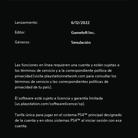
d
i
Lanzamiento:
6/12/2022
o
Editor:
Gameloft Inc.
:
Géneros:
Simulación
1
e
Las funciones en línea requieren una cuenta y están sujetas a 
s
los términos de servicio y a la correspondiente política de 
privacidad (visita playstationnetwork.com para consultar los 
t
términos de servicio y las correspondientes políticas de 
privacidad de tu país).
r
El software está sujeto a licencia y garantía limitada 
e
(us.playstation.com/softwarelicense/sp).
l
Tarifa única para jugar en el sistema PS4™ principal designado 
de la cuenta y en otros sistemas PS4™ al iniciar sesión con esa 
l
cuenta.