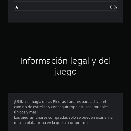
i
a
0 %
l
c
i
f
a
i
c
c
a
c
i
i
o
ó
n
Información legal y del
e
n
s
juego
p
r
o
¡Utiliza la magia de las Piedras Lunares para activar el
camino de estrellas y conseguir ropa estilosa, muebles
m
únicos y más!
Las piedras lunares compradas solo se pueden usar en la
e
misma plataforma en la que se compraron.