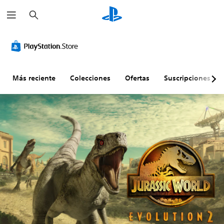
B
u
s
c
a
r
Más reciente
Colecciones
Ofertas
Suscripciones