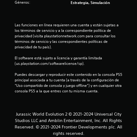
d
Géneros:
Estrategia, Simulación
e
1
Las funciones en línea requieren una cuenta y están sujetas a 
los términos de servicio y a la correspondiente política de 
privacidad (visita playstationnetwork.com para consultar los 
6
términos de servicio y las correspondientes políticas de 
privacidad de tu país).
5
El software está sujeto a licencia y garantía limitada 
c
(us.playstation.com/softwarelicense/sp).
a
Puedes descargar y reproducir este contenido en la consola PS5 
principal asociada a tu cuenta (a través de la configuración de 
l
“Uso compartido de consola y juego offline”) y en cualquier otra 
consola PS5 a la que entres con tu misma cuenta.
i
f
Jurassic World Evolution 2 © 2021-2024 Universal City
i
Studios LLC and Amblin Entertainment, Inc. All Rights
c
Reserved. © 2021-2024 Frontier Developments plc. All
rights reserved.