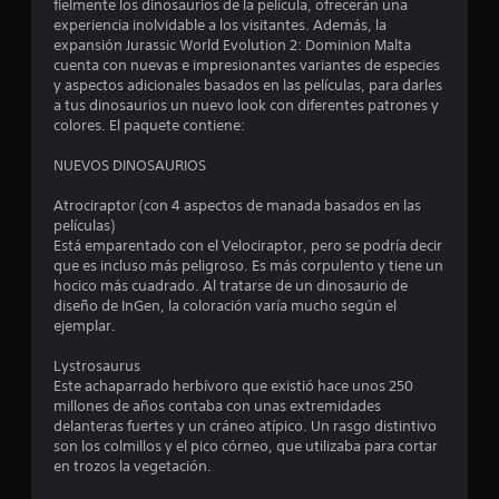
fielmente los dinosaurios de la película, ofrecerán una
e
experiencia inolvidable a los visitantes. Además, la
expansión Jurassic World Evolution 2: Dominion Malta
c
cuenta con nuevas e impresionantes variantes de especies
y aspectos adicionales basados en las películas, para darles
i
a tus dinosaurios un nuevo look con diferentes patrones y
colores. El paquete contiene:
n
NUEVOS DINOSAURIOS
c
Atrociraptor (con 4 aspectos de manada basados en las
o
películas)
Está emparentado con el Velociraptor, pero se podría decir
e
que es incluso más peligroso. Es más corpulento y tiene un
hocico más cuadrado. Al tratarse de un dinosaurio de
s
diseño de InGen, la coloración varía mucho según el
ejemplar.
t
Lystrosaurus
Este achaparrado herbívoro que existió hace unos 250
r
millones de años contaba con unas extremidades
delanteras fuertes y un cráneo atípico. Un rasgo distintivo
e
son los colmillos y el pico córneo, que utilizaba para cortar
en trozos la vegetación.
l