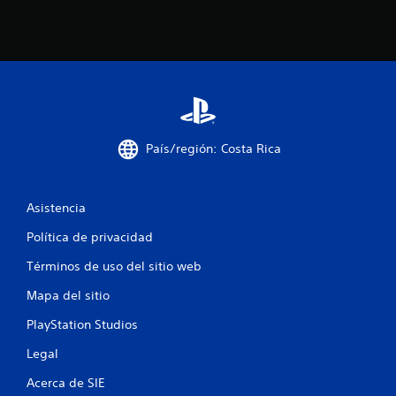
a
c
i
o
n
País/región: Costa Rica
e
s
Asistencia
Política de privacidad
Términos de uso del sitio web
Mapa del sitio
PlayStation Studios
Legal
Acerca de SIE