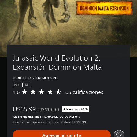
Jurassic World Evolution 2: 
Expansión Dominion Malta
FRONTIER DEVELOPMENTS PLC
PS4
PS5
4.6
165 calificaciones
C
a
l
US$5.99
i
US$19.99
Ahorra un 70 %
Rebajado del precio original de US$19.99
f
La oferta finaliza el 13/8/2026 06:59 AM UTC
i
Precio más bajo en los últimos 30 días: US$19.99
c
a
Agregar al carrito
c