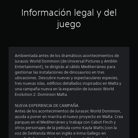
ó
Información legal y del
n
juego
p
r
o
Ambientada antes de los dramáticos acontecimientos de
Jurassic World Dominion (de Universal Pictures y Amblin
m
Entertainment), te dirigirás al cálido Mediterráneo para
gestionar las instalaciones de dinosaurios en tres
e
ubicaciones. Descubre nuevas y espectaculares especies,
tres nuevas islas, edificios detallados inspirados en Malta y
d
una campaña nueva en la expansión de Jurassic World
Evolution 2: Dominion Malta.
i
NUEVA EXPERIENCIA DE CAMPAÑA
o
Antes de los acontecimientos de Jurassic World Dominion,
ayuda a poner en marcha el nuevo proyecto en Malta. Crea
:
parques en el Mediterráneo y trabaja con Cabot Finch y
otros personajes de la película como Kayla Watts (con la
4
voz de DeWanda Wise en inglés e Inma Gallego en