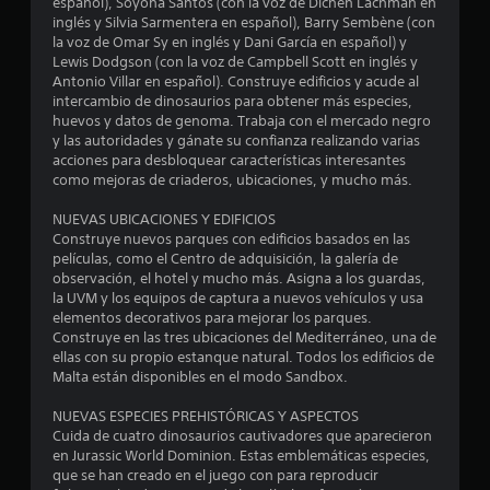
español), Soyona Santos (con la voz de Dichen Lachman en
.
inglés y Silvia Sarmentera en español), Barry Sembène (con
la voz de Omar Sy en inglés y Dani García en español) y
6
Lewis Dodgson (con la voz de Campbell Scott en inglés y
Antonio Villar en español). Construye edificios y acude al
intercambio de dinosaurios para obtener más especies,
e
huevos y datos de genoma. Trabaja con el mercado negro
y las autoridades y gánate su confianza realizando varias
s
acciones para desbloquear características interesantes
como mejoras de criaderos, ubicaciones, y mucho más.
t
NUEVAS UBICACIONES Y EDIFICIOS
r
Construye nuevos parques con edificios basados en las
películas, como el Centro de adquisición, la galería de
e
observación, el hotel y mucho más. Asigna a los guardas,
la UVM y los equipos de captura a nuevos vehículos y usa
l
elementos decorativos para mejorar los parques.
Construye en las tres ubicaciones del Mediterráneo, una de
l
ellas con su propio estanque natural. Todos los edificios de
Malta están disponibles en el modo Sandbox.
a
NUEVAS ESPECIES PREHISTÓRICAS Y ASPECTOS
s
Cuida de cuatro dinosaurios cautivadores que aparecieron
en Jurassic World Dominion. Estas emblemáticas especies,
d
que se han creado en el juego con para reproducir