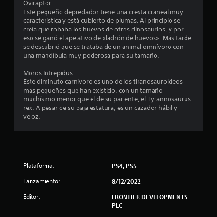
Oviraptor
l
Este pequeño depredador tiene una cresta craneal muy
característica y está cubierto de plumas. Al principio se
a
creía que robaba los huevos de otros dinosaurios, y por
eso se ganó el apelativo de «ladrón de huevos». Más tarde
s
se descubrió que se trataba de un animal omnívoro con
una mandíbula muy poderosa para su tamaño.
e
Moros Intrepidus
n
Este diminuto carnívoro es uno de los tiranosauroideos
más pequeños que han existido, con un tamaño
u
muchísimo menor que el de su pariente, el Tyrannosaurus
rex. A pesar de su baja estatura, es un cazador hábil y
n
veloz.
t
o
Plataforma:
PS4, PS5
t
Lanzamiento:
8/12/2022
a
Editor:
FRONTIER DEVELOPMENTS
l
PLC