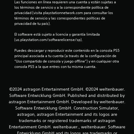
Las funciones en línea requieren una cuenta y están sujetas a 
d
s
los términos de servicio y a la correspondiente política de 
e
privacidad (visita playstationnetwork.com para consultar los 
j
e
términos de servicio y las correspondientes políticas de 
o
privacidad de tu país).
n
y
s
El software está sujeto a licencia y garantía limitada 
u
t
(us.playstation.com/softwarelicense/sp).
i
n
Puedes descargar y reproducir este contenido en la consola PS5 
c
principal asociada a tu cuenta (a través de la configuración de 
k
t
“Uso compartido de consola y juego offline”) y en cualquier otra 
a
consola PS5 a la que entres con tu misma cuenta.
j
o
u
s
t
t
©2024 astragon Entertainment GmbH. ©2024 weltenbauer.
a
a
Software Entwicklung GmbH. Published and distributed by
b
astragon Entertainment GmbH. Developed by weltenbauer.
l
l
Software Entwicklung GmbH. Construction Simulator,
e
astragon, astragon Entertainment and its logos are
d
(
trademarks or registered trademarks of astragon
a
e
Entertainment GmbH. weltenbauer., weltenbauer. Software
v
Entwicklung GmbH and its logos are trademarks or