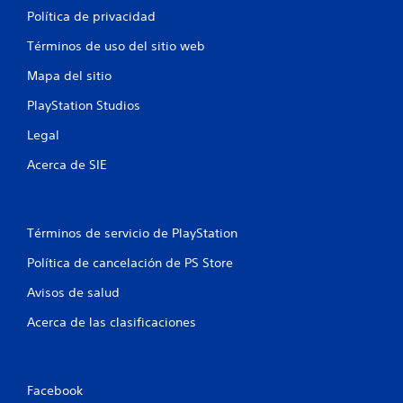
o
n
Política de privacidad
v
i
e
Términos de uso del sitio web
m
i
s
Mapa del sitio
e
n
PlayStation Studios
t
Legal
o
h
Acerca de SIE
o
r
i
z
Términos de servicio de PlayStation
o
n
Política de cancelación de PS Store
t
a
Avisos de salud
l
y
Acerca de las clasificaciones
v
e
r
t
Facebook
i