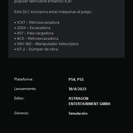
popular fabricante británico JCB!
l
i
o
Este DLC incorpora estas máquinas al juego:
s
n
j
• 1CXT – Retroexcavadora
o
• 220X – Excavadora
c
y
• 457 – Pala cargadora
s
• 4CX – Retroexcavadora
o
t
• 540-180 – Manipulador telescópico
i
• 6T-2 – Dúmper de obra
e
c
k
s
s
.
t
Plataforma:
PS4, PS5
r
I
Lanzamiento:
18/4/2023
n
e
v
Editor:
ASTRAGON
e
ENTERTAINMENT GMBH
l
r
s
Géneros:
Simulación
l
i
ó
a
n