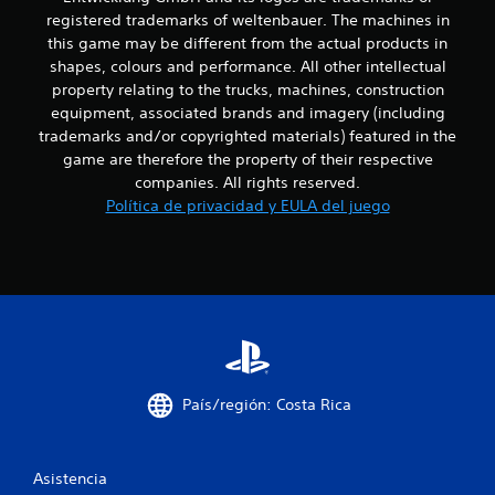
a
8
registered trademarks of weltenbauer. The machines in
n
this game may be different from the actual products in
z
c
shapes, colours and performance. All other intellectual
a
property relating to the trucks, machines, construction
d
a
equipment, associated brands and imagery (including
a
trademarks and/or copyrighted materials) featured in the
l
)
game are therefore the property of their respective
P
i
companies. All rights reserved.
u
e
Política de privacidad y EULA del juego
f
d
e
i
s
i
c
n
v
a
e
r
c
t
i
País/región: Costa Rica
i
r
e
o
l
Asistencia
m