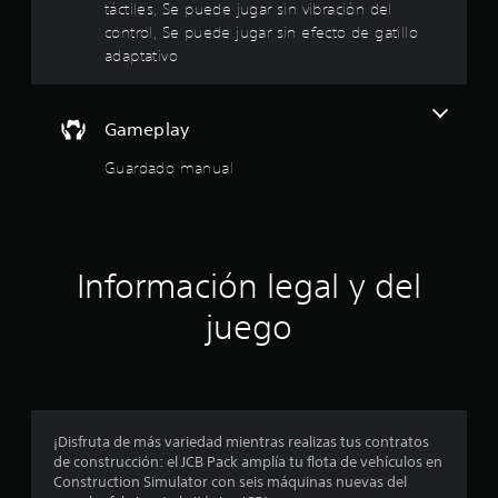
táctiles, Se puede jugar sin vibración del
a
s
e
control, Se puede jugar sin efecto de gatillo
l
o
adaptativo
r
p
s
e
c
d
i
t
e
o
Gameplay
d
n
r
o
e
Guardado manual
r
s
e
.
d
e
l
s
e
l
Información legal y del
n
s
a
i
juego
b
s
i
l
d
i
d
a
e
¡Disfruta de más variedad mientras realizas tus contratos
d
de construcción: el JCB Pack amplía tu flota de vehículos en
d
c
Construction Simulator con seis máquinas nuevas del
e