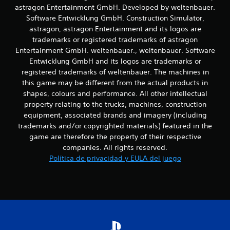
a
astragon Entertainment GmbH. Developed by weltenbauer.
n
e
Software Entwicklung GmbH. Construction Simulator,
z
astragon, astragon Entertainment and its logos are
1
a
trademarks or registered trademarks of astragon
d
Entertainment GmbH. weltenbauer., weltenbauer. Software
0
a
Entwicklung GmbH and its logos are trademarks or
)
c
registered trademarks of weltenbauer. The machines in
P
this game may be different from the actual products in
u
a
shapes, colours and performance. All other intellectual
e
property relating to the trucks, machines, construction
d
l
e
equipment, associated brands and imagery (including
s
trademarks and/or copyrighted materials) featured in the
i
i
game are therefore the property of their respective
n
f
companies. All rights reserved.
v
Política de privacidad y EULA del juego
e
i
r
t
c
i
r
a
e
l
c
m