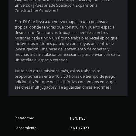
e
l
universo? ¡Pues añade Spaceport Expansion a
c
o
Construction Simulator!
s
i
j
Este DLC te lleva a un nuevo mapa en una península
o
tropical donde tendrás que construir un puerto espacial
n
y
desde cero. Dos nuevos trabajos especiales con tres
s
misiones cada uno y un último trabajo especial épico que
t
incluye dos misiones para que construyas un centro de
c
i
investigación, una base de lanzamiento de cohetes y
c
muchas más instalaciones necesarias para enviar con éxito
o
k
un satélite al espacio exterior.
s
e
.
Junto con otras misiones más, estos trabajos te
proporcionarán entre 40 y 50 horas de tiempo de juego
s
adicional. ¿Por qué no las disfrutas con amigos en largas
I
sesiones multijugador? ¡Te aguardan obras enormes!
t
n
v
r
e
r
e
s
Plataforma:
PS4, PS5
i
l
ó
Lanzamiento:
21/11/2023
n