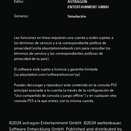
l
Editor:
ASTRAGON
d
ENTERTAINMENT GMBH
a
e
j
Géneros:
Simulación
s
o
y
e
s
Las funciones en línea requieren una cuenta y están sujetas a 
t
n
los términos de servicio y a la correspondiente política de 
i
privacidad (visita playstationnetwork.com para consultar los 
c
u
términos de servicio y las correspondientes políticas de 
k
privacidad de tu país).
a
n
j
El software está sujeto a licencia y garantía limitada 
t
u
(us.playstation.com/softwarelicense/sp).
s
o
Puedes descargar y reproducir este contenido en la consola PS5 
t
principal asociada a tu cuenta (a través de la configuración de 
a
t
“Uso compartido de consola y juego offline”) y en cualquier otra 
b
consola PS5 a la que entres con tu misma cuenta.
l
a
e
(
l
a
©2024 astragon Entertainment GmbH. ©2024 weltenbauer.
v
d
Software Entwicklung GmbH. Published and distributed by