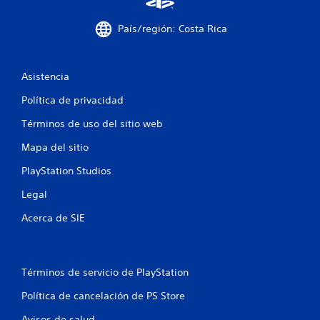
o
i
v
País/región: Costa Rica
i
o
m
i
n
e
Asistencia
n
e
t
Política de privacidad
o
s
h
Términos de uso del sitio web
o
r
Mapa del sitio
i
PlayStation Studios
z
o
Legal
n
t
Acerca de SIE
a
l
y
v
Términos de servicio de PlayStation
e
r
Política de cancelación de PS Store
t
i
Avisos de salud