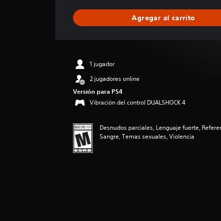
f
i
Agregar al carrito
c
a
c
i
ó
1 jugador
n
p
2 jugadores online
r
Versión para PS4
o
Vibración del control DUALSHOCK 4
m
e
d
Desnudos parciales, Lenguaje fuerte, Refere
i
Sangre, Temas sexuales, Violencia
o
:
4
.
8
2
e
s
t