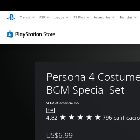
Tienda
PS5
Juegos
PS Plus
Accesorios
Noticias
Persona 4 Costume
BGM Special Set
SEGA of America, Inc.
PS4
4.82
796 calificaci
C
a
l
US$6.99
i