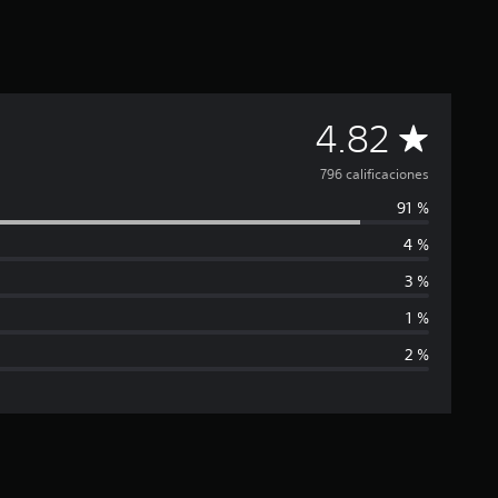
C
4.82
a
796 calificaciones
91 %
l
4 %
i
3 %
f
1 %
2 %
i
c
a