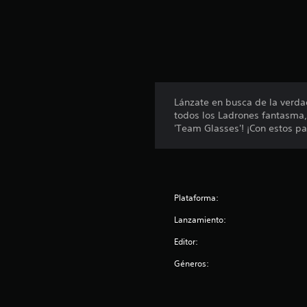
n
u
n
t
o
t
a
l
Lánzate en busca de la verda
d
todos los Ladrones fantasma, 
e
'Team Glasses'! ¡Con estos pa
7
9
6
c
a
l
Plataforma:
i
Lanzamiento:
f
i
Editor:
c
a
Géneros:
c
i
o