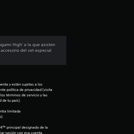
c
i
ó
n
ogami High' a la que asisten
accesorio del set especial
p
r
o
enta y están sujetas a los 
m
te política de privacidad (visita 
os términos de servicio y las 
 de tu país).
e
ntía limitada 
d
).
i
S4™ principal designado de la 
iar sesión con esa cuenta.