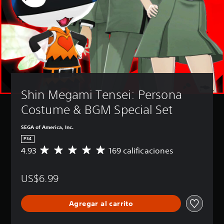
Shin Megami Tensei: Persona 
Costume & BGM Special Set
SEGA of America, Inc.
PS4
4.93
169 calificaciones
C
a
l
US$6.99
i
f
i
Agregar al carrito
c
a
c