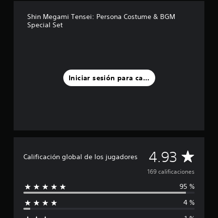
d
Shin Megami Tensei: Persona Costume & BGM
e
Special Set
c
i
n
c
o
e
Iniciar sesión para calificar
s
t
r
e
l
l
a
s
e
C
4.93
Calificación global de los jugadores
n
u
a
169 calificaciones
n
t
95 %
l
o
t
4 %
i
a