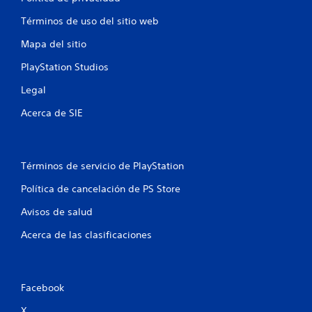
o
Términos de uso del sitio web
e
Mapa del sitio
s
PlayStation Studios
t
Legal
r
Acerca de SIE
e
l
Términos de servicio de PlayStation
l
Política de cancelación de PS Store
a
Avisos de salud
s
Acerca de las clasificaciones
e
n
Facebook
X