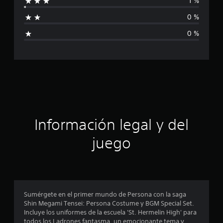
1 %
l
f
d
0 %
e
i
1
0 %
6
c
9
c
a
a
l
c
i
f
i
i
c
ó
a
Información legal y del
c
n
i
juego
o
p
n
e
s
r
o
Sumérgete en el primer mundo de Persona con la saga
Shin Megami Tensei: Persona Costume y BGM Special Set.
m
Incluye los uniformes de la escuela 'St. Hermelin High' para
todos los Ladrones fantasma, un emocionante tema y