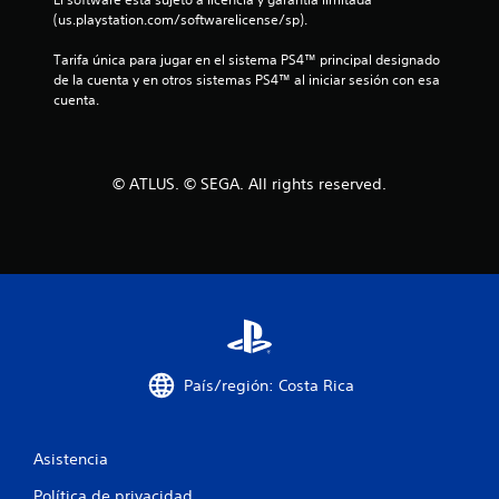
r
(us.playstation.com/softwarelicense/sp).
e
Tarifa única para jugar en el sistema PS4™ principal designado 
de la cuenta y en otros sistemas PS4™ al iniciar sesión con esa 
l
cuenta.
l
a
© ATLUS. © SEGA. All rights reserved.
s
d
e
c
i
País/región: Costa Rica
n
c
Asistencia
Política de privacidad