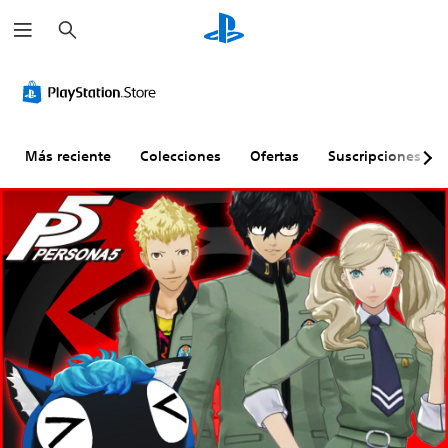
B
u
s
c
a
r
Más reciente
Colecciones
Ofertas
Suscripciones