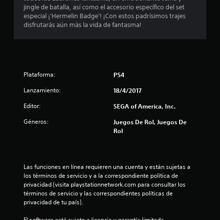
e
jingle de batalla, así como el accesorio específico del set
especial ¡'Hermelin Badge'! ¡Con estos padrísimos trajes
d
disfrutarás aún más la vida de fantasma!
i
o
Plataforma:
PS4
:
Lanzamiento:
18/4/2017
4
Editor:
SEGA of America, Inc.
.
Géneros:
Juegos De Rol, Juegos De
9
Rol
3
Las funciones en línea requieren una cuenta y están sujetas a 
e
los términos de servicio y a la correspondiente política de 
privacidad (visita playstationnetwork.com para consultar los 
s
términos de servicio y las correspondientes políticas de 
privacidad de tu país).
t
El software está sujeto a licencia y garantía limitada 