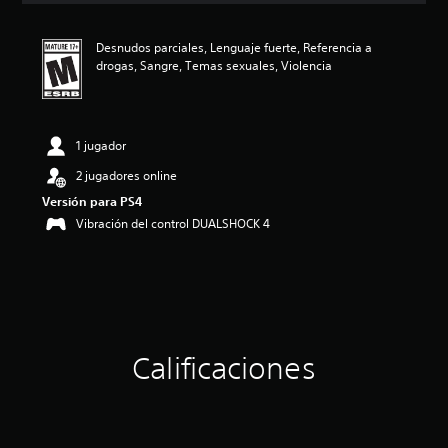
i
ó
Desnudos parciales, Lenguaje fuerte, Referencia a
n
drogas, Sangre, Temas sexuales, Violencia
p
r
o
m
e
1 jugador
d
2 jugadores online
i
o
Versión para PS4
:
Vibración del control DUALSHOCK 4
4
.
9
3
e
s
t
r
Calificaciones
e
l
l
a
s