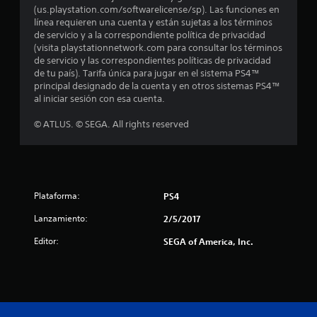
o
(us.playstation.com/softwarelicense/sp). Las funciones en
línea requieren una cuenta y están sujetas a los términos
:
de servicio y a la correspondiente política de privacidad
(visita playstationnetwork.com para consultar los términos
4
de servicio y las correspondientes políticas de privacidad
de tu país). Tarifa única para jugar en el sistema PS4™
.
principal designado de la cuenta y en otros sistemas PS4™
al iniciar sesión con esa cuenta.
7
© ATLUS. © SEGA. All rights reserved
9
e
s
Plataforma:
PS4
t
Lanzamiento:
2/5/2017
Editor:
SEGA of America, Inc.
r
e
l