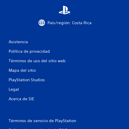
l
a
País/región: Costa Rica
s
d
Asistencia
e
Política de privacidad
c
Términos de uso del sitio web
i
Mapa del sitio
n
PlayStation Studios
c
Legal
o
Acerca de SIE
e
s
Términos de servicio de PlayStation