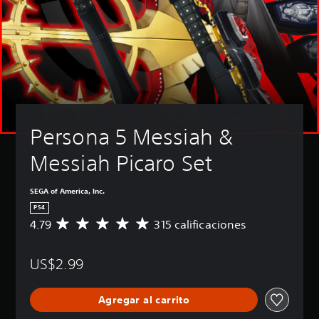
Persona 5 Messiah & 
Messiah Picaro Set
SEGA of America, Inc.
PS4
4.79
315 calificaciones
C
a
l
US$2.99
i
f
i
Agregar al carrito
c
a