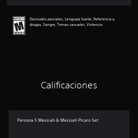
c
i
ó
Desnudos parciales, Lenguaje fuerte, Referencia a
n
drogas, Sangre, Temas sexuales, Violencia
p
r
o
m
e
d
i
o
:
4
.
Calificaciones
7
9
e
s
t
r
Persona 5 Messiah & Messiah Picaro Set
e
l
l
a