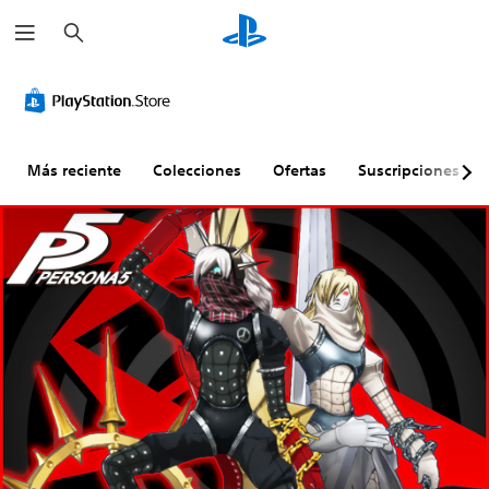
B
u
s
c
a
r
Más reciente
Colecciones
Ofertas
Suscripciones