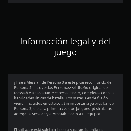
a
l
d
c
e
3
i
1
5
c
ó
Información legal y del
a
l
n
juego
i
f
p
i
c
r
a
c
o
¡Trae a Messiah de Persona 3 a este picaresco mundo de
i
Persona 5! Incluye dos Personas--el diseño original de
o
m
Messiah y una variante especial Picaro, completas con sus
n
habilidades únicas de batalla. Los materiales de fusión
e
e
vienen incluidos en este set. Sin importar si ya eres fan de
s
Persona 3, o sea la primera vez que juegues, ¡disfrutarás
d
agregar a Messiah y a Messiah Picaro a tu equipo!
i
El software está sujeto a licencia y garantía limitada