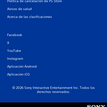
t
Política de cancelación de PS Store
Avisos de salud
r
Acerca de las clasificaciones
e
l
Facebook
l
X
a
YouTube
s
Instagram
e
Aplicación Android
n
Aplicación iOS
u
© 2026 Sony Interactive Entertainment Inc. Todos los
n
derechos reservados.
t