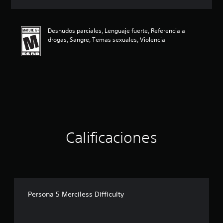
c
i
ó
Desnudos parciales, Lenguaje fuerte, Referencia a
n
drogas, Sangre, Temas sexuales, Violencia
p
r
o
m
e
d
i
o
:
4
.
Calificaciones
8
2
e
s
t
r
Persona 5 Merciless Difficulty
e
l
l
a