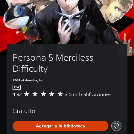
Persona 5 Merciless 
Difficulty
SEGA of America, Inc.
PS4
4.82
3.5 mil calificaciones
C
a
l
Gratuito
i
f
i
Agregar a la biblioteca
c
a