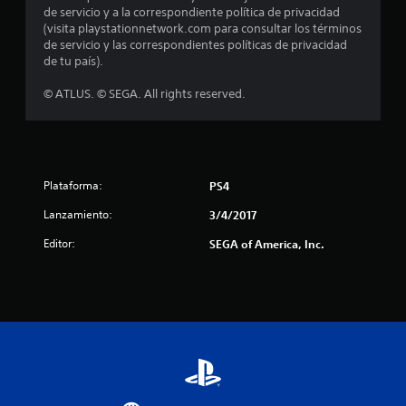
o
de servicio y a la correspondiente política de privacidad
(visita playstationnetwork.com para consultar los términos
:
de servicio y las correspondientes políticas de privacidad
de tu país).
4
© ATLUS. © SEGA. All rights reserved.
.
8
2
Plataforma:
PS4
e
Lanzamiento:
3/4/2017
s
Editor:
SEGA of America, Inc.
t
r
e
l