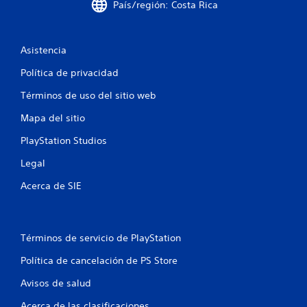
l
País/región: Costa Rica
a
Asistencia
s
Política de privacidad
d
Términos de uso del sitio web
e
Mapa del sitio
c
PlayStation Studios
i
Legal
n
Acerca de SIE
c
o
Términos de servicio de PlayStation
e
Política de cancelación de PS Store
s
Avisos de salud
Acerca de las clasificaciones