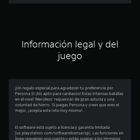
a
l
d
c
e
3
i
.
5
m
ó
Información legal y del
i
l
n
juego
c
a
p
l
i
r
f
i
o
¡Un regalo especial para agradecer tu preferencia por
c
Persona 5! ¡No apto para cardiacos! Estas intensas batallas
a
m
en el nivel 'Merciless' requerirán de gran astucia y una
c
voluntad de hierro. Si juegas Persona y crees que eres el
i
e
mejor, ¡acepta este reto hoy mismo!
o
n
d
e
El software está sujeto a licencia y garantía limitada
s
i
(us.playstation.com/softwarelicense/sp). Las funciones en
línea requieren una cuenta y están sujetas a los términos