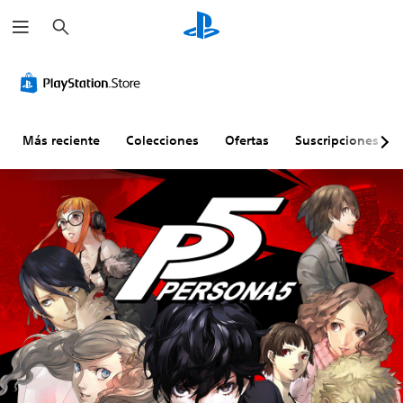
B
u
s
c
a
r
Más reciente
Colecciones
Ofertas
Suscripciones