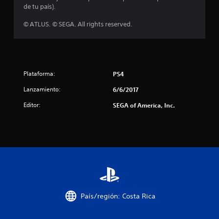
o
de tu país).
:
© ATLUS. © SEGA. All rights reserved.
4
.
Plataforma:
PS4
7
Lanzamiento:
6/6/2017
7
Editor:
SEGA of America, Inc.
e
s
t
r
e
País/región: Costa Rica
l