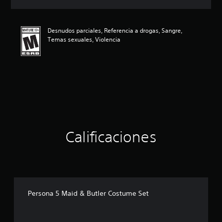
c
i
ó
Desnudos parciales, Referencia a drogas, Sangre,
n
Temas sexuales, Violencia
p
r
o
m
e
d
i
o
:
4
.
Calificaciones
7
7
e
s
t
r
Persona 5 Maid & Butler Costume Set
e
l
l
a