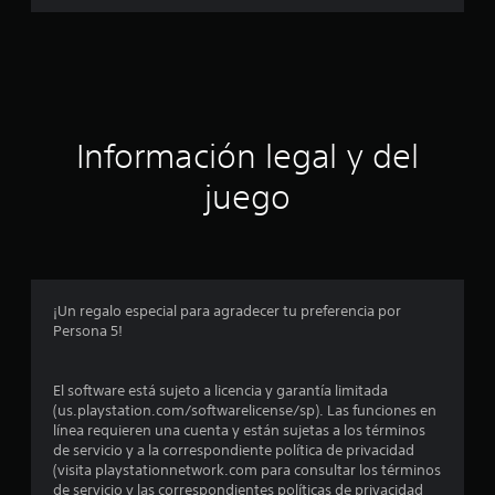
a
l
d
c
e
3
i
.
9
m
ó
Información legal y del
i
l
n
juego
c
a
p
l
i
r
f
i
o
¡Un regalo especial para agradecer tu preferencia por
c
Persona 5!
a
m
c
i
e
El software está sujeto a licencia y garantía limitada
o
(us.playstation.com/softwarelicense/sp). Las funciones en
n
d
línea requieren una cuenta y están sujetas a los términos
e
de servicio y a la correspondiente política de privacidad
s
i
(visita playstationnetwork.com para consultar los términos
de servicio y las correspondientes políticas de privacidad