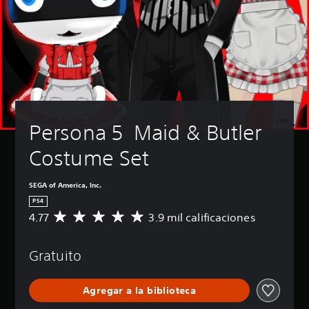
Persona 5  Maid & Butler 
Costume Set
SEGA of America, Inc.
PS4
4.77
3.9 mil calificaciones
C
a
l
Gratuito
i
f
i
Agregar a la biblioteca
c
a