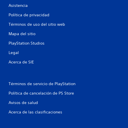
l
Asistencia
a
Política de privacidad
s
Términos de uso del sitio web
d
Mapa del sitio
PlayStation Studios
e
Legal
c
Acerca de SIE
i
n
Términos de servicio de PlayStation
c
Política de cancelación de PS Store
o
Avisos de salud
e
Acerca de las clasificaciones
s