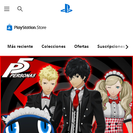
B
u
s
c
a
r
Más reciente
Colecciones
Ofertas
Suscripciones