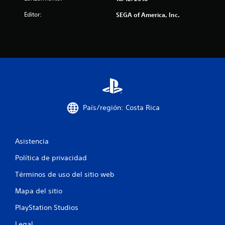
e
Editor:
SEGA of America, Inc.
c
i
n
c
o
País/región: Costa Rica
e
s
Asistencia
t
Política de privacidad
Términos de uso del sitio web
r
Mapa del sitio
e
PlayStation Studios
l
Legal