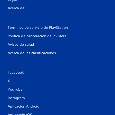
l
Acerca de SIE
a
s
Términos de servicio de PlayStation
e
Política de cancelación de PS Store
n
Avisos de salud
u
Acerca de las clasificaciones
n
t
Facebook
o
X
t
YouTube
Instagram
a
Aplicación Android
l
Aplicación iOS