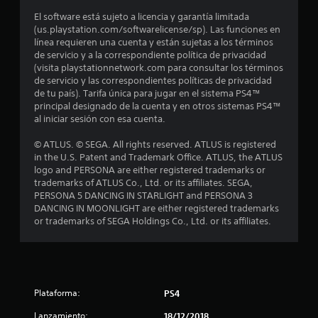
:
El software está sujeto a licencia y garantía limitada
(us.playstation.com/softwarelicense/sp). Las funciones en
5
línea requieren una cuenta y están sujetas a los términos
de servicio y a la correspondiente política de privacidad
e
(visita playstationnetwork.com para consultar los términos
de servicio y las correspondientes políticas de privacidad
s
de tu país). Tarifa única para jugar en el sistema PS4™
principal designado de la cuenta y en otros sistemas PS4™
al iniciar sesión con esa cuenta.
t
© ATLUS. © SEGA. All rights reserved. ATLUS is registered
r
in the U.S. Patent and Trademark Office. ATLUS, the ATLUS
logo and PERSONA are either registered trademarks or
e
trademarks of ATLUS Co., Ltd. or its affiliates. SEGA,
PERSONA 5 DANCING IN STARLIGHT and PERSONA 3
l
DANCING IN MOONLIGHT are either registered trademarks
or trademarks of SEGA Holdings Co., Ltd. or its affiliates.
l
a
s
Plataforma:
PS4
d
Lanzamiento:
18/12/2018