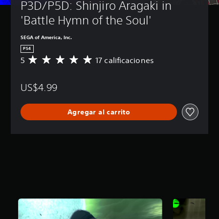
P3D/P5D: Shinjiro Aragaki in 
'Battle Hymn of the Soul'
SEGA of America, Inc.
PS4
5
17 calificaciones
C
a
l
US$4.99
i
f
i
Agregar al carrito
c
a
c
i
ó
n
p
r
o
m
e
d
i