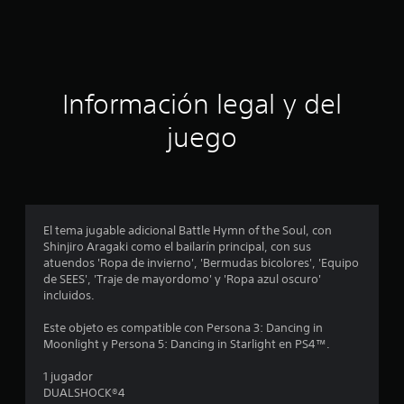
c
i
c
o
n
i
e
s
ó
Información legal y del
n
juego
p
r
o
El tema jugable adicional Battle Hymn of the Soul, con
Shinjiro Aragaki como el bailarín principal, con sus
m
atuendos 'Ropa de invierno', 'Bermudas bicolores', 'Equipo
de SEES', 'Traje de mayordomo' y 'Ropa azul oscuro'
e
incluidos.
d
Este objeto es compatible con Persona 3: Dancing in
Moonlight y Persona 5: Dancing in Starlight en PS4™.
i
1 jugador
o
DUALSHOCK®4