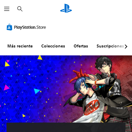
B
u
s
c
a
r
Más reciente
Colecciones
Ofertas
Suscripciones