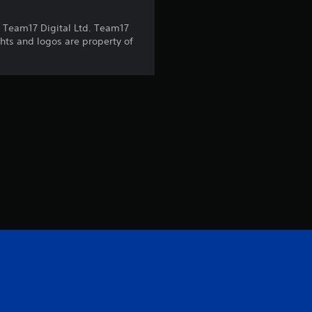
6
 Team17 Digital Ltd. Team17
hts and logos are property of
5
e
s
t
r
e
l
l
a