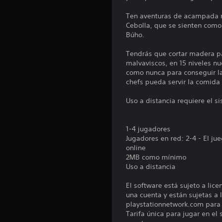
n
e
Ten aventuras de acampada mi
s
Cebolla, que se sienten como p
Búho.
Tendrás que cortar madera p
malvaviscos, en 15 niveles n
como nunca para conseguir la
chefs pueda servir la comida
Uso a distancia requiere el s
1-4 jugadores
Jugadores en red: 2-4 - El j
online
2MB como mínimo
Uso a distancia
El software está sujeto a lic
una cuenta y están sujetas a l
playstationnetwork.com para c
Tarifa única para jugar en el