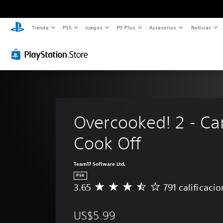
Tienda
PS5
Juegos
PS Plus
Accesorios
Noticias
Overcooked! 2 - Ca
Cook Off
Team17 Software Ltd.
PS4
3.65
791 calificaci
C
a
l
US$5.99
i