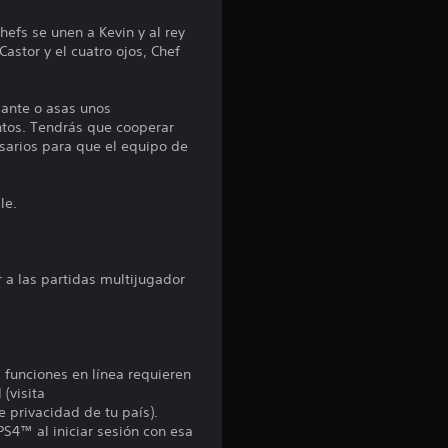
p
efs se unen a Kevin y al rey
Castor y el cuatro ojos, Chef
r
o
ante o asas unos
ntos. Tendrás que cooperar
m
sarios para que el equipo de
e
le.
d
i
 a las partidas multijugador
o
:
s funciones en línea requieren
3
 (visita
e privacidad de tu país).
PS4™ al iniciar sesión con esa
.