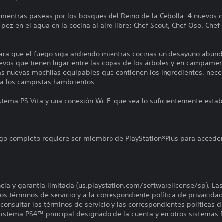
entras paseas por los bosques del Reino de la Cebolla. 4 nuevos ch
ez en el agua en la cocina al aire libre: Chef Scout, Chef Oso, Chef 
ara que el fuego siga ardiendo mientras cocinas un desayuno abund
uevos que tienen lugar entre las copas de los árboles y en campame
s nuevas mochilas equipables que contienen los ingredientes, nece
 a los campistas hambrientos.
istema PS Vita y una conexión Wi-Fi que sea lo suficientemente estab
uego completo requiere ser miembro de PlayStation®Plus para acceder
encia y garantía limitada (us.playstation.com/softwarelicense/sp). La
os términos de servicio y a la correspondiente política de privacidad
onsultar los términos de servicio y las correspondientes políticas d
 sistema PS4™ principal designado de la cuenta y en otros sistemas 