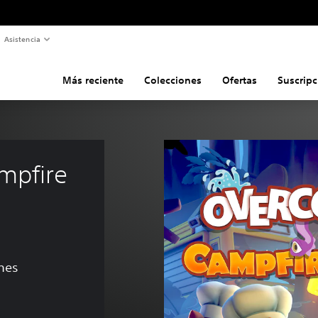
Asistencia
Más reciente
Colecciones
Ofertas
Suscripc
mpfire 
ones