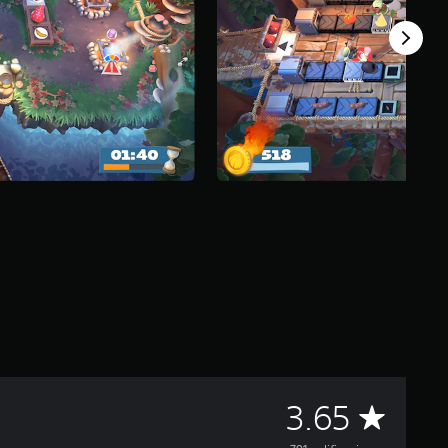
C
3.65