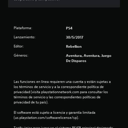
e
d
i
Plataforma:
PS4
o
Lanzamiento:
30/5/2017
:
Editor:
Rebellion
4
Géneros:
Aventura, Aventura, Juego
De Disparos
.
6
Las funciones en línea requieren una cuenta y están sujetas a 
6
los términos de servicio y a la correspondiente política de 
privacidad (visita playstationnetwork.com para consultar los 
términos de servicio y las correspondientes políticas de 
e
privacidad de tu país).
s
El software está sujeto a licencia y garantía limitada 
(us.playstation.com/softwarelicense/sp).
t
Tarifa única para jugar en el sistema PS4™ principal designado 