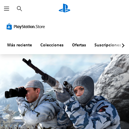
B
u
s
c
a
r
Más reciente
Colecciones
Ofertas
Suscripciones