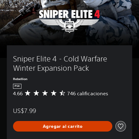
Sniper Elite 4 - Cold Warfare 
Winter Expansion Pack
Rebellion
PS4
4.66
746 calificaciones
C
a
l
US$7.99
i
f
i
Agregar al carrito
c
a
c