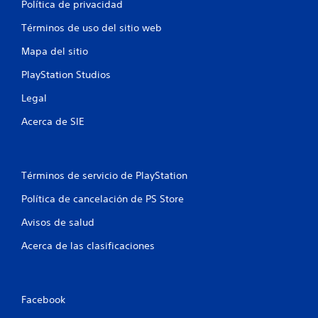
o
Política de privacidad
e
Términos de uso del sitio web
Mapa del sitio
s
PlayStation Studios
t
Legal
r
Acerca de SIE
e
l
Términos de servicio de PlayStation
l
Política de cancelación de PS Store
a
Avisos de salud
s
Acerca de las clasificaciones
e
n
Facebook