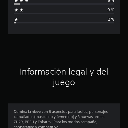
6 %
l
f
d
0 %
e
i
7
2 %
4
c
6
c
a
a
l
c
i
f
i
i
c
ó
a
Información legal y del
c
n
i
juego
o
p
n
e
s
r
o
Domina la nieve con 8 aspectos para fusiles, personajes
camuflados (masculino y femenino) y 3 nuevas armas:
m
ZH29, PPSH y Tokarev. Para los modos campaña,
cooperativo y competitivo.