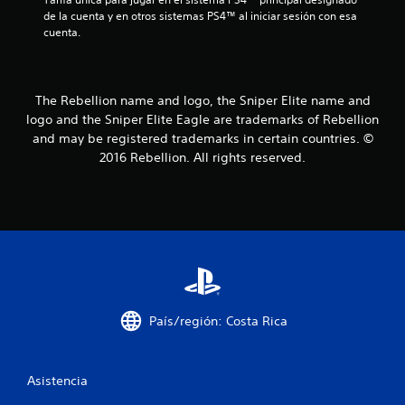
r
de la cuenta y en otros sistemas PS4™ al iniciar sesión con esa 
cuenta.
e
l
The Rebellion name and logo, the Sniper Elite name and
l
logo and the Sniper Elite Eagle are trademarks of Rebellion
a
and may be registered trademarks in certain countries. ©
2016 Rebellion. All rights reserved.
s
d
e
c
i
País/región: Costa Rica
n
c
Asistencia