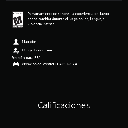
i
ó
Derramamiento de sangre, La experiencia del juego
n
podría cambiar durante el juego online, Lenguaje,
p
Violencia intensa
r
o
m
e
1 jugador
d
12 jugadores online
i
o
Versión para PS4
:
Vibración del control DUALSHOCK 4
4
.
6
6
e
s
t
r
Calificaciones
e
l
l
a
s