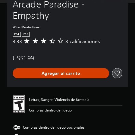
Arcade Paradise - 
Empathy
Wired Productions
PS4
PS5
3.33
3 calificaciones
C
a
l
US$1.99
i
f
i
Agregar al carrito
c
a
c
i
ó
Letras, Sangre, Violencia de fantasía
n
p
Compras dentro del juego
r
o
m
Compras dentro del juego opcionales
e
d