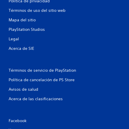
Política de privacidad
n
Términos de uso del sitio web
c
Mapa del sitio
o
PlayStation Studios
Legal
e
Acerca de SIE
s
t
Términos de servicio de PlayStation
r
Política de cancelación de PS Store
e
Avisos de salud
l
Acerca de las clasificaciones
l
a
Facebook
s