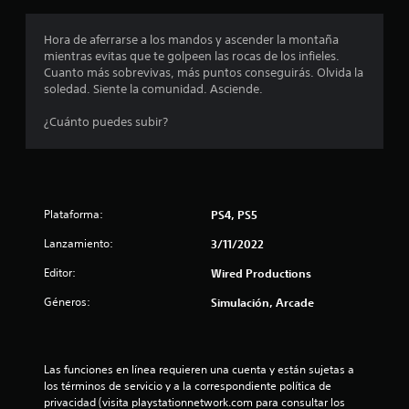
r
o
Hora de aferrarse a los mandos y ascender la montaña
mientras evitas que te golpeen las rocas de los infieles.
m
Cuanto más sobrevivas, más puntos conseguirás. Olvida la
soledad. Siente la comunidad. Asciende.
e
¿Cuánto puedes subir?
d
i
o
Plataforma:
PS4, PS5
:
Lanzamiento:
3/11/2022
3
Editor:
Wired Productions
.
Géneros:
Simulación, Arcade
3
3
Las funciones en línea requieren una cuenta y están sujetas a 
los términos de servicio y a la correspondiente política de 
privacidad (visita playstationnetwork.com para consultar los 