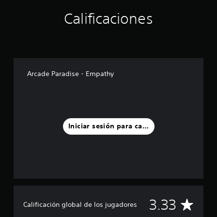
t
Calificaciones
r
e
l
l
a
s
e
Arcade Paradise - Empathy
n
u
n
t
o
t
Iniciar sesión para calificar
a
l
d
e
3
c
a
l
C
i
3.33
Calificación global de los jugadores
f
i