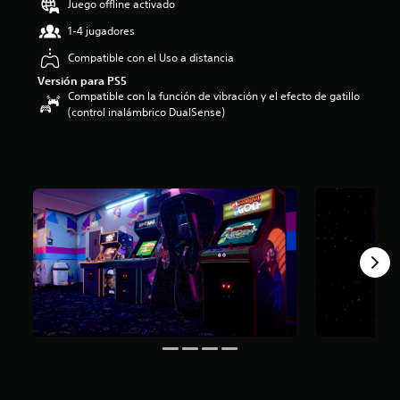
Juego offline activado
i
o
1-4 jugadores
:
Compatible con el Uso a distancia
3
.
Versión para PS5
3
Compatible con la función de vibración y el efecto de gatillo
3
(control inalámbrico DualSense)
e
s
t
r
e
l
l
a
s
d
e
c
i
n
c
o
e
s