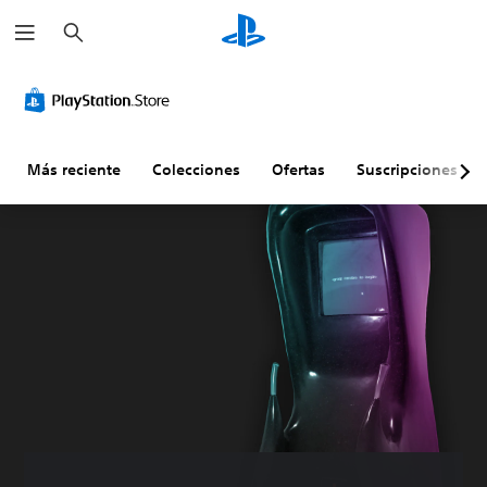
B
u
s
c
a
r
Más reciente
Colecciones
Ofertas
Suscripciones