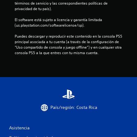
e
términos de servicio y las correspondientes políticas de 
privacidad de tu país).
s
El software está sujeto a licencia y garantía limitada 
t
(us.playstation.com/softwarelicense/sp).
r
Puedes descargar y reproducir este contenido en la consola PS5 
principal asociada a tu cuenta (a través de la configuración de 
e
“Uso compartido de consola y juego offline”) y en cualquier otra 
consola PS5 a la que entres con tu misma cuenta.
l
l
a
s
d
País/región: Costa Rica
e
c
Asistencia
i