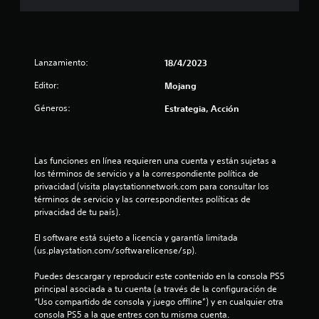
n
u
a
d
s
n
i
n
b
e
p
e
c
t
l
l
r
s
a
a
e
j
i
c
m
P
c
u
Lanzamiento:
18/4/2023
n
i
a
u
e
e
c
o
ñ
e
Editor:
Mojang
r
g
i
n
o
d
l
o
p
e
Géneros:
Estrategia, Acción
d
e
a
e
a
s
e
s
s
n
l
d
l
j
a
c
e
e
e
u
l
u
s
e
t
Las funciones en línea requieren una cuenta y están sujetas a 
g
i
a
.
n
r
los términos de servicio y a la correspondiente política de 
a
d
l
t
a
privacidad (visita playstationnetwork.com para consultar los 
r
a
q
r
m
términos de servicio y las correspondientes políticas de 
S
y
d
u
a
á
privacidad de tu país).
d
u
e
i
d
s
e
a
e
b
a
g
El software está sujeto a licencia y garantía limitada 
s
u
r
t
d
r
(us.playstation.com/softwarelicense/sp).
p
d
m
í
e
a
l
i
o
t
t
n
Puedes descargar y reproducir este contenido en la consola PS5 
a
o
m
u
e
d
principal asociada a tu cuenta (a través de la configuración de 
z
p
e
l
x
e
“Uso compartido de consola y juego offline”) y en cualquier otra 
a
a
n
t
o
p
consola PS5 a la que entres con tu misma cuenta.
r
r
t