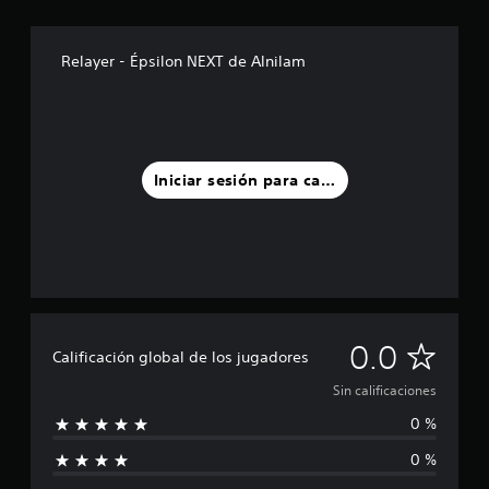
Relayer - Épsilon NEXT de Alnilam
Iniciar sesión para calificar
S
0.0
Calificación global de los jugadores
i
Sin calificaciones
0 %
n
0 %
c