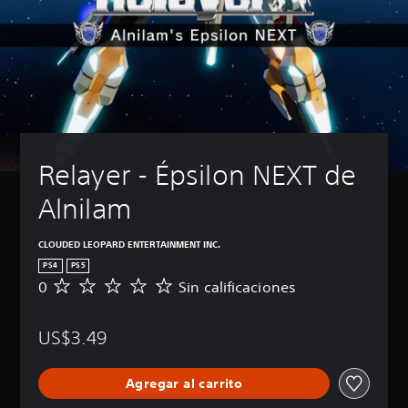
Relayer - Épsilon NEXT de 
Alnilam
CLOUDED LEOPARD ENTERTAINMENT INC.
PS4
PS5
0
Sin calificaciones
S
i
n
US$3.49
c
a
l
Agregar al carrito
i
f