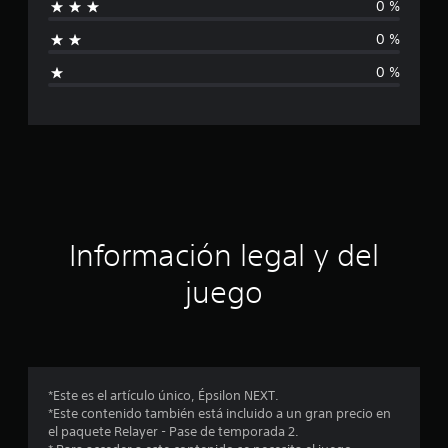
0 %
a
0 %
l
0 %
i
f
i
c
a
Información legal y del
c
juego
i
o
n
*Este es el artículo único, Épsilon NEXT.
*Este contenido también está incluido a un gran precio en
e
el paquete Relayer - Pase de temporada 2.