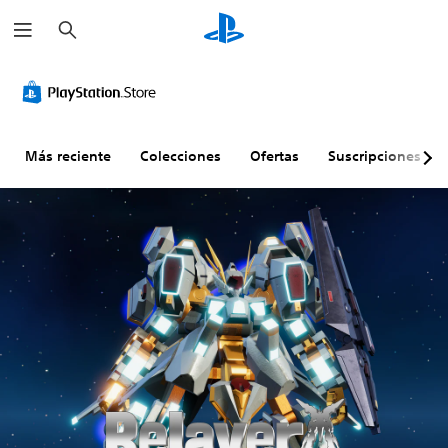
B
u
s
c
a
r
Más reciente
Colecciones
Ofertas
Suscripciones