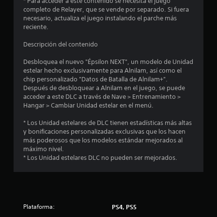
* Para acceder a este contenido se necesita el juego
s
completo de Relayer, que se vende por separado. Si fuera
necesario, actualiza el juego instalando el parche más
reciente.
Descripción del contenido
Desbloquea el nuevo "Épsilon NEXT", un modelo de Unidad
estelar hecho exclusivamente para Alnilam, así como el
chip personalizado "Datos de Batalla de Alnilam+".
Después de desbloquear a Alnilam en el juego, se puede
acceder a este DLC a través de Nave > Entrenamiento >
Hangar > Cambiar Unidad estelar en el menú.
* Los Unidad estelares de DLC tienen estadísticas más altas
y bonificaciones personalizadas exclusivas que los hacen
más poderosos que los modelos estándar mejorados al
máximo nivel.
* Los Unidad estelares DLC no pueden ser mejorados.
Plataforma:
PS4, PS5