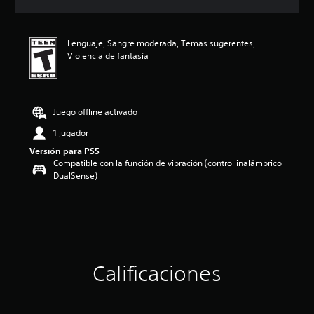
i
c
a
Lenguaje, Sangre moderada, Temas sugerentes,
c
Violencia de fantasía
i
o
n
e
s
Juego offline activado
1 jugador
Versión para PS5
Compatible con la función de vibración (control inalámbrico
DualSense)
Calificaciones