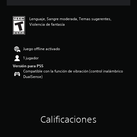
i
c
a
Lenguaje, Sangre moderada, Temas sugerentes,
c
Violencia de fantasía
i
o
n
e
s
Juego offline activado
1 jugador
Versión para PS5
Compatible con la función de vibración (control inalámbrico
DualSense)
Calificaciones