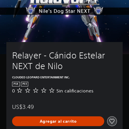
Relayer - Cánido Estelar 
NEXT de Nilo
CLOUDED LEOPARD ENTERTAINMENT INC.
PS4
PS5
0
Sin calificaciones
S
i
n
US$3.49
c
a
l
Agregar al carrito
i
f