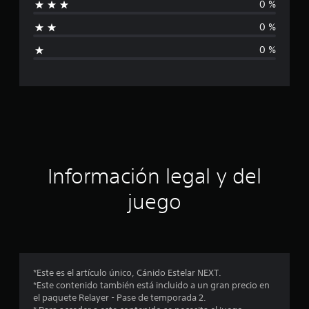
0 %
a
0 %
l
0 %
i
f
i
c
a
Información legal y del
c
juego
i
o
n
*Este es el artículo único, Cánido Estelar NEXT.
*Este contenido también está incluido a un gran precio en
e
el paquete Relayer - Pase de temporada 2.