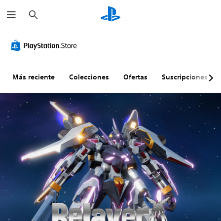
B
u
s
c
a
r
Más reciente
Colecciones
Ofertas
Suscripciones