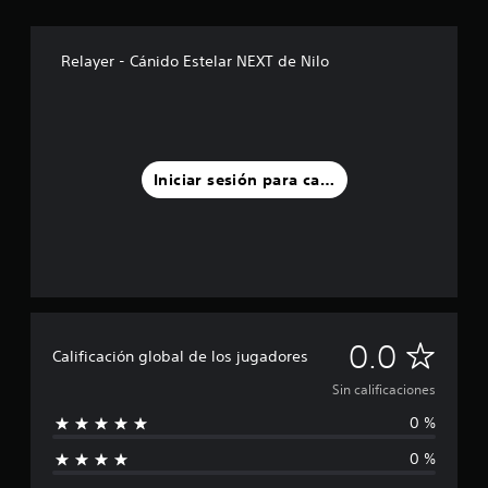
Relayer - Cánido Estelar NEXT de Nilo
Iniciar sesión para calificar
S
0.0
Calificación global de los jugadores
i
Sin calificaciones
0 %
n
0 %
c