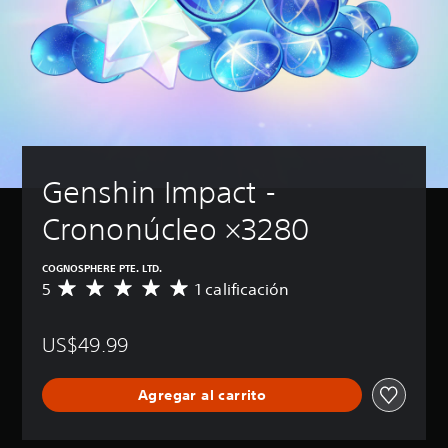
Genshin Impact - 
Crononúcleo ×3280
COGNOSPHERE PTE. LTD.
5
1 calificación
C
a
l
US$49.99
i
f
i
Agregar al carrito
c
a
c