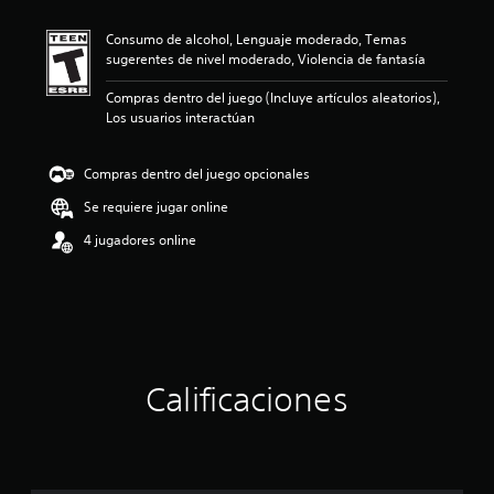
i
ó
Consumo de alcohol, Lenguaje moderado, Temas
n
sugerentes de nivel moderado, Violencia de fantasía
p
r
Compras dentro del juego (Incluye artículos aleatorios),
o
Los usuarios interactúan
m
e
d
Compras dentro del juego opcionales
i
o
Se requiere jugar online
:
4 jugadores online
5
e
s
t
r
e
l
l
Calificaciones
a
s
d
e
c