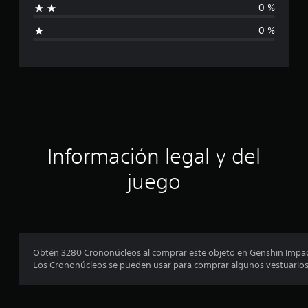
c
0 %
i
a
0 %
l
i
c
f
i
a
c
a
c
c
i
i
o
n
ó
Información legal y del
e
s
n
juego
p
r
o
Obtén 3280 Crononúcleos al comprar este objeto en Genshin Impac
Los Crononúcleos se pueden usar para comprar algunos vestuarios en
m
e