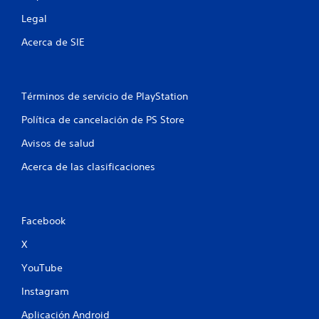
e
Legal
l
Acerca de SIE
l
a
Términos de servicio de PlayStation
s
Política de cancelación de PS Store
e
Avisos de salud
Acerca de las clasificaciones
n
u
n
Facebook
X
t
YouTube
o
Instagram
t
Aplicación Android