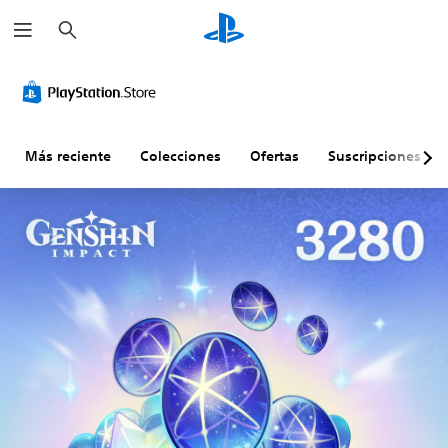
B
u
s
c
a
r
Más reciente
Colecciones
Ofertas
Suscripciones