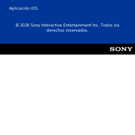
a
Aplicación iOS
l
© 2026 Sony Interactive Entertainment Inc. Todos los
d
derechos reservados.
e
1
c
a
l
i
f
i
c