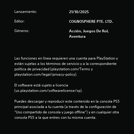
d
Lanzamiento:
21/10/2025
i
Editor:
COGNOSPHERE PTE. LTD.
o
Géneros:
Acción, Juegos De Rol,
Aventura
:
1
Las funciones en línea requieren una cuenta para PlayStation y 
e
están sujetas a los términos de servicio y a la correspondiente 
política de privacidad (playstation.com/Terms y 
s
playstation.com/legal/privacy-policy).
t
El software está sujeto a licencia 
(us.playstation.com/softwarelicense/sp).
r
Puedes descargar y reproducir este contenido en la consola PS5 
e
principal asociada a tu cuenta (a través de la configuración de 
“Uso compartido de consola y juego offline”) y en cualquier otra 
l
consola PS5 a la que entres con tu misma cuenta.
l