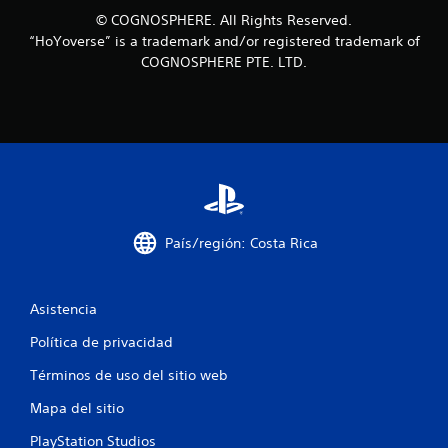
a
© COGNOSPHERE. All Rights Reserved.
“HoYoverse” is a trademark and/or registered trademark of
d
COGNOSPHERE PTE. LTD.
e
c
i
n
c
País/región: Costa Rica
o
Asistencia
e
Política de privacidad
s
Términos de uso del sitio web
t
Mapa del sitio
r
PlayStation Studios