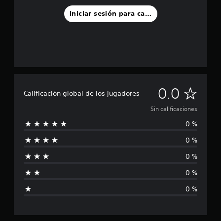
Iniciar sesión para calificar
S
0.0
Calificación global de los jugadores
i
Sin calificaciones
0 %
n
0 %
c
0 %
a
0 %
l
0 %
i
f