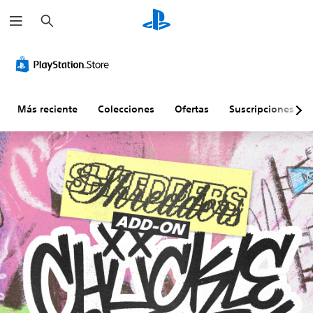
B
u
s
c
a
r
Más reciente
Colecciones
Ofertas
Suscripciones