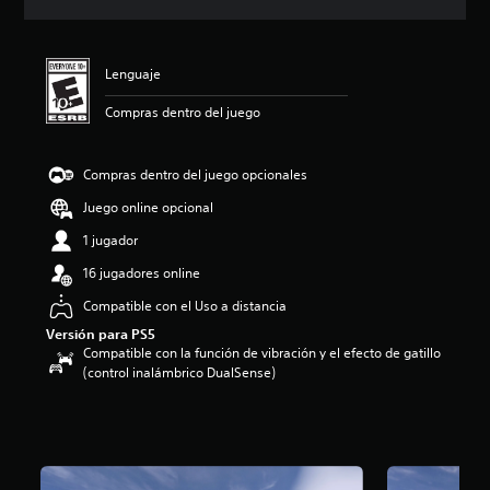
i
c
a
c
Lenguaje
i
o
Compras dentro del juego
n
e
s
Compras dentro del juego opcionales
Juego online opcional
1 jugador
16 jugadores online
Compatible con el Uso a distancia
Versión para PS5
Compatible con la función de vibración y el efecto de gatillo
(control inalámbrico DualSense)