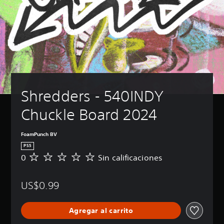
Shredders - 540INDY 
Chuckle Board 2024
FoamPunch BV
PS5
0
Sin calificaciones
S
i
n
US$0.99
c
a
l
Agregar al carrito
i
f