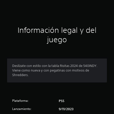
i
c
a
Información legal y del
c
juego
i
o
n
Deslízate con estilo con la tabla Risitas 2024 de 540INDY.
Viene como nueva y con pegatinas con motivos de
e
Shredders.
s
Plataforma:
PS5
Lanzamiento:
9/11/2023