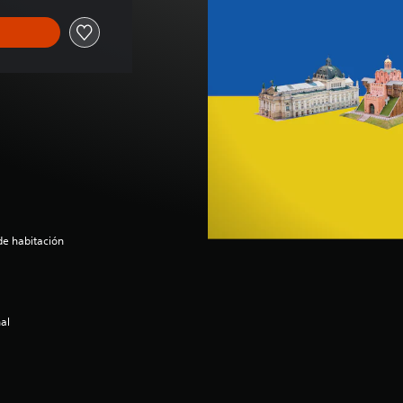
de habitación
nal