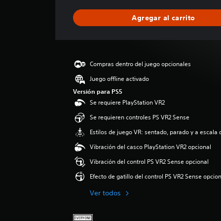
f
i
Agregar al carrito
c
a
c
i
ó
Compras dentro del juego opcionales
n
p
Juego offline activado
r
Versión para PS5
o
Se requiere PlayStation VR2
m
e
Se requieren controles PS VR2 Sense
d
Estilos de juego VR: sentado, parado y a escala 
i
o
Vibración del casco PlayStation VR2 opcional
:
Vibración del control PS VR2 Sense opcional
5
e
Efecto de gatillo del control PS VR2 Sense opcio
s
t
Ver todos
r
e
l