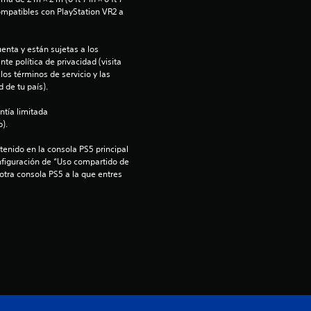
d
ompatibles con PlayStation VR2 a 
i
enta y están sujetas a los 
te política de privacidad (visita 
o
os términos de servicio y las 
 de tu país).
:
ntía limitada 
5
).
enido en la consola PS5 principal 
e
nfiguración de “Uso compartido de 
 otra consola PS5 a la que entres 
s
t
r
e
l