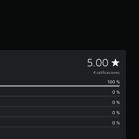
C
5.00
a
4 calificaciones
100 %
l
0 %
i
0 %
f
0 %
0 %
i