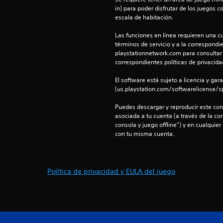
in) para poder disfrutar de los juegos c
escala de habitación.
Las funciones en línea requieren una cu
términos de servicio y a la correspondien
playstationnetwork.com para consultar l
correspondientes políticas de privacidad
El software está sujeto a licencia y gara
(us.playstation.com/softwarelicense/sp
Puedes descargar y reproducir este cont
asociada a tu cuenta (a través de la co
consola y juego offline”) y en cualquier
con tu misma cuenta.
Política de privacidad y EULA del juego