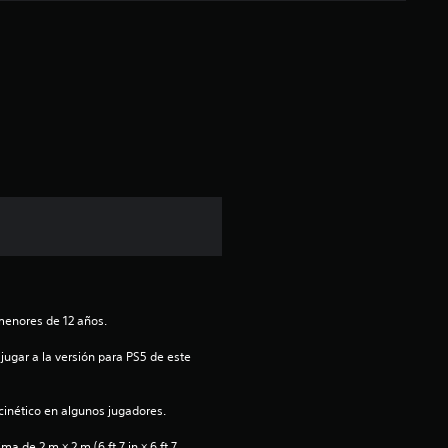
c
a
c
i
ó
n
p
r
menores de 12 años.
o
jugar a la versión para PS5 de este 
m
inético en algunos jugadores.
e
 de 2 m × 2 m (6 ft 7 in × 6 ft 7 