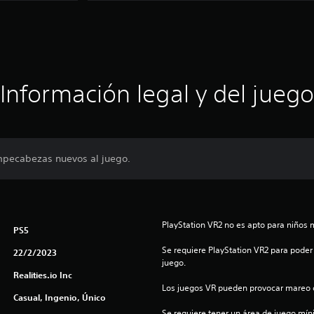
Información legal y del juego
pecabezas nuevos al juego.
PlayStation VR2 no es apto para niños 
PS5
Se requiere PlayStation VR2 para poder 
22/2/2023
juego.
Realities.io Inc
Los juegos VR pueden provocar mareo c
Casual, Ingenio, Único
Se requiere tener un área de juego mínima