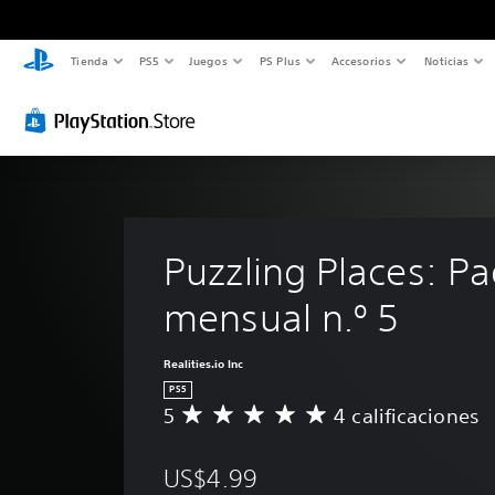
Tienda
PS5
Juegos
PS Plus
Accesorios
Noticias
Puzzling Places: Pa
mensual n.º 5
Realities.io Inc
PS5
5
4 calificaciones
C
a
l
US$4.99
i