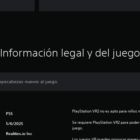
Información legal y del juego
pecabezas nuevos al juego.
PlayStation VR2 no es apto para niños 
PS5
Se requiere PlayStation VR2 para poder 
5/6/2025
juego.
Realities.io Inc
Los juegos VR pueden provocar mareo c