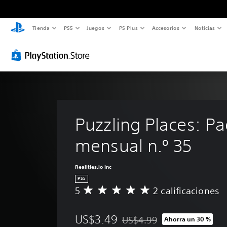
Tienda
PS5
Juegos
PS Plus
Accesorios
Noticias
Puzzling Places: Pa
mensual n.º 35
Realities.io Inc
PS5
5
2 calificaciones
C
a
l
US$3.49
US$4.99
Ahorra un 30 %
i
Rebajado del precio original d