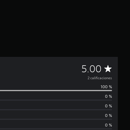
C
5.00
a
2 calificaciones
100 %
l
0 %
i
0 %
f
0 %
0 %
i