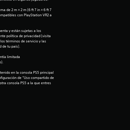
e
 de 2 m × 2 m (6 ft 7 in × 6 ft 7 
d
ompatibles con PlayStation VR2 a 
i
enta y están sujetas a los 
te política de privacidad (visita 
o
os términos de servicio y las 
 de tu país).
:
ntía limitada 
5
).
enido en la consola PS5 principal 
e
nfiguración de “Uso compartido de 
 otra consola PS5 a la que entres 
s
t
r
e