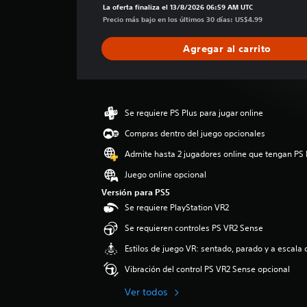
f
La oferta finaliza el 13/8/2026 06:59 AM UTC
i
Precio más bajo en los últimos 30 días: US$4.99
c
a
Agregar al carrito
c
i
ó
n
p
Se requiere PS Plus para jugar online
r
Compras dentro del juego opcionales
o
m
Admite hasta 2 jugadores online que tengan PS 
e
d
Juego online opcional
i
Versión para PS5
o
Se requiere PlayStation VR2
:
5
Se requieren controles PS VR2 Sense
e
Estilos de juego VR: sentado, parado y a escala 
s
t
Vibración del control PS VR2 Sense opcional
r
e
Ver todos
l