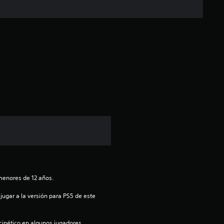
c
a
c
i
ó
n
p
r
menores de 12 años.
o
jugar a la versión para PS5 de este 
m
inético en algunos jugadores.