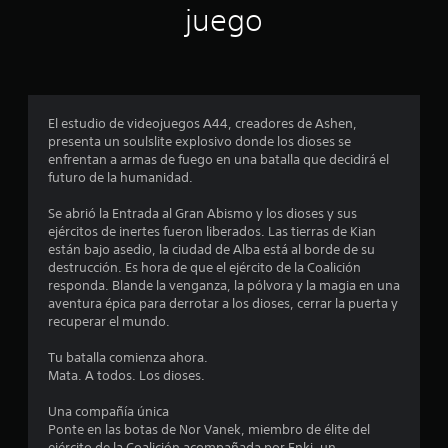
d
juego
i
o
:
El estudio de videojuegos A44, creadores de Ashen,
presenta un soulslite explosivo donde los dioses se
3
enfrentan a armas de fuego en una batalla que decidirá el
futuro de la humanidad.
.
Se abrió la Entrada al Gran Abismo y los dioses y sus
4
ejércitos de inertes fueron liberados. Las tierras de Kian
están bajo asedio, la ciudad de Alba está al borde de su
8
destrucción. Es hora de que el ejército de la Coalición
responda. Blande la venganza, la pólvora y la magia en una
e
aventura épica para derrotar a los dioses, cerrar la puerta y
recuperar el mundo.
s
Tu batalla comienza ahora.
t
Mata. A todos. Los dioses.
r
Una compañía única
Ponte en las botas de Nor Vanek, miembro de élite del
ejército de la Coalición acompañada por Enki, un