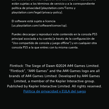
están sujetas a los términos de servicio y a la correspondiente 
t
política de privacidad (playstation.com/Terms y 
playstation.com/legal/privacy-policy).
o
El software está sujeto a licencia 
t
(us.playstation.com/softwarelicense/sp).
a
Puedes descargar y reproducir este contenido en la consola PS5 
principal asociada a tu cuenta (a través de la configuración de 
l
“Uso compartido de consola y juego offline”) y en cualquier otra 
consola PS5 a la que entres con tu misma cuenta.
d
e
Flintlock: The Siege of Dawn ©2024 A44 Games Limited.
3
“Flintlock”, “A44 Games” and the A44 Games logo are all
brands of A44 Games Limited. Developed by A44 Games
3
Limited, a member of the Kepler Interactive group.
Published by Kepler Interactive Limited. All rights reserved.
7
Política de privacidad y EULA del juego
6
c