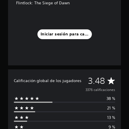
Flintlock: The Siege of Dawn
Iniciar sesión para calificar
C
3.48
Calificación global de los jugadores
a
3376 calificaciones
38 %
l
21 %
i
13 %
f
9 %