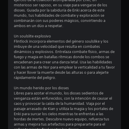
e
misterioso ser raposo, en su viaje para vengarse de los
dioses. Guiada por la sabiduría de Enki acerca de este
l
mundo, tus habilidades de combate y exploración se
combinarán con sus poderes mágicos, convirtiendo a
l
ambos en un dúo a respetar.
a
Un soulslite explosivo
Flintlock incorpora elementos del género soulslike y los
s
imbuye de una velocidad que resulta en combates
dinámicos y explosivos. Entrelaza combate físico, armas de
d
fuego y magia en batallas rítmicas donde los combos se
encadenan para crear una danza letal. Usa las habilidades
e
con las armas de Nor para emplear la verticalidad a tu favor
y hacer llover la muerte desde las alturas o para alejarte
c
rápidamente del peligro.
i
Un mundo herido por los dioses
Libres para azotar el mundo, los dioses sedientos de
n
venganza están enfurecidos, con la intención de causar el
caos y provocar la caída de la humanidad. Viaja por el
c
paisaje arrasado de Kian y utiliza la magia y los portales de
Enki para surcar los cielos mientras te enfrentas a las
o
hordas de inertes. Descubre nuevo equipo, refuerza tus
armas y mejora tus artefactos para prepararte para el