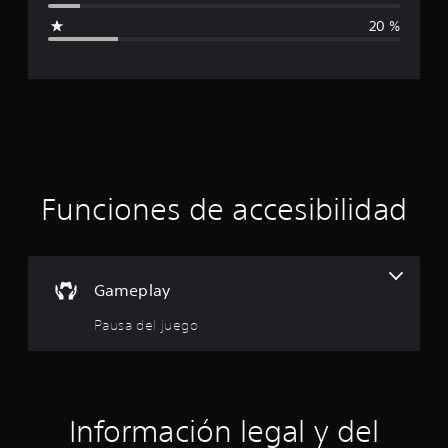
i
20 %
c
a
c
i
ó
Funciones de accesibilidad
n
p
Gameplay
r
Pausa del juego
o
m
e
Información legal y del