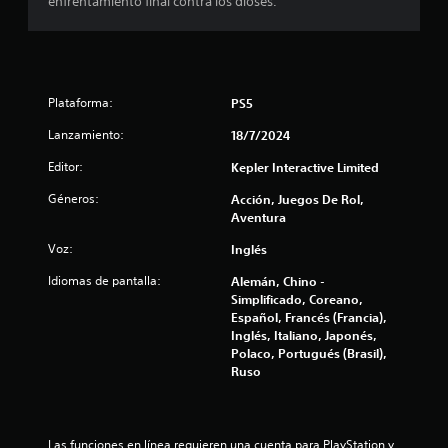
e
enfrentamiento final contra los dioses.
s
t
Plataforma:
PS5
r
Lanzamiento:
18/7/2024
e
Editor:
Kepler Interactive Limited
l
Géneros:
Acción, Juegos De Rol,
l
Aventura
Voz:
Inglés
a
Idiomas de pantalla:
Alemán, Chino -
s
Simplificado, Coreano,
Español, Francés (Francia),
e
Inglés, Italiano, Japonés,
Polaco, Portugués (Brasil),
n
Ruso
u
n
Las funciones en línea requieren una cuenta para PlayStation y 