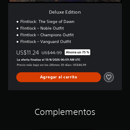
n
Deluxe Edition
Flintlock: The Siege of Dawn
Flintlock – Noble Outfit
Flintlock – Champions Outfit
Flintlock – Vanguard Outfit
US$11.24
US$44.99
Ahorra un 75 %
Rebajado del precio original de US$44.99
La oferta finaliza el 13/8/2026 06:59 AM UTC
Precio más bajo en los últimos 30 días: US$44.99
Agregar al carrito
Complementos