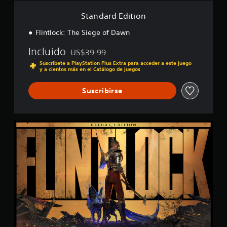
o
i
a
e
o
Standard Edition
l
l
n
i
j
Flintlock: The Siege of Dawn
f
u
i
e
Incluido
US$39.99
c
Rebajado del precio original de US$39.99
g
a
Suscríbete a PlayStation Plus Extra para acceder a este juego
o
y a cientos más en el Catálogo de juegos
c
o
i
f
Suscribirse
o
f
n
l
e
i
s
n
D
e
e
)
l
.
u
x
e
E
d
i
t
i
o