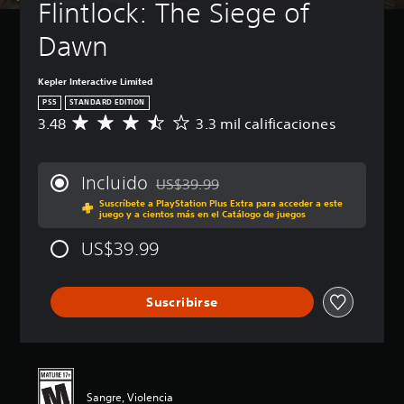
Flintlock: The Siege of 
u
s
Dawn
a
r
e
Kepler Interactive Limited
l
PS5
STANDARD EDITION
j
3.48
3.3 mil calificaciones
C
u
a
e
l
g
i
o
Incluido
US$39.99
f
Rebajado del precio original de US$39.99
e
Suscríbete a PlayStation Plus Extra para acceder a este
i
n
juego y a cientos más en el Catálogo de juegos
c
c
a
u
US$39.99
c
a
i
l
ó
q
Suscribirse
n
u
p
i
r
e
o
r
m
m
e
o
Sangre, Violencia
d