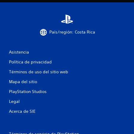
a
l
i
País/región: Costa Rica
f
i
Asistencia
Política de privacidad
c
Términos de uso del sitio web
a
Mapa del sitio
c
PlayStation Studios
i
Legal
o
Acerca de SIE
n
e
Términos de servicio de PlayStation