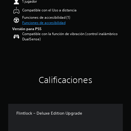
m
1 jugador
i
e
o
Compatible con el Uso a distancia
n
:
t
Funciones de accesibilidad (1)
4
o
Funciones de accesibilidad
.
d
Versión para PS5
2
u
Compatible con la función de vibración (control inalámbrico
1
r
DualSense)
e
a
s
n
t
t
r
e
e
e
l
l
l
g
Calificaciones
a
a
s
m
d
e
e
p
c
l
i
a
n
y
Flintlock – Deluxe Edition Upgrade
c
o
o
l
e
a
s