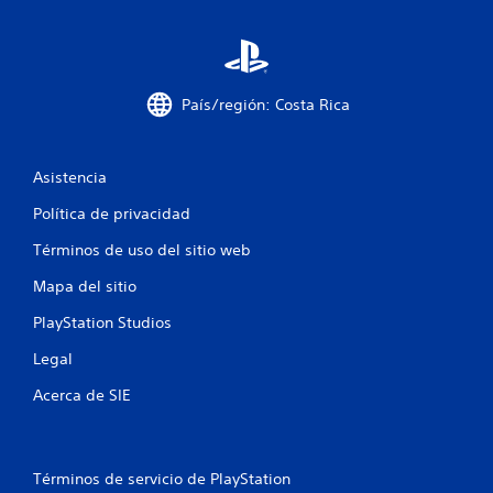
t
r
e
País/región: Costa Rica
l
l
Asistencia
a
Política de privacidad
s
Términos de uso del sitio web
e
Mapa del sitio
PlayStation Studios
n
Legal
u
Acerca de SIE
n
t
Términos de servicio de PlayStation