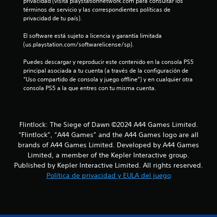
privacidad (visita playstationnetwork.com para consultar los 
l
términos de servicio y las correspondientes políticas de 
privacidad de tu país).
a
El software está sujeto a licencia y garantía limitada 
s
(us.playstation.com/softwarelicense/sp).
d
Puedes descargar y reproducir este contenido en la consola PS5 
principal asociada a tu cuenta (a través de la configuración de 
e
“Uso compartido de consola y juego offline”) y en cualquier otra 
consola PS5 a la que entres con tu misma cuenta.
c
i
Flintlock: The Siege of Dawn ©2024 A44 Games Limited.
n
“Flintlock”, “A44 Games” and the A44 Games logo are all
c
brands of A44 Games Limited. Developed by A44 Games
Limited, a member of the Kepler Interactive group.
o
Published by Kepler Interactive Limited. All rights reserved.
Política de privacidad y EULA del juego
e
s