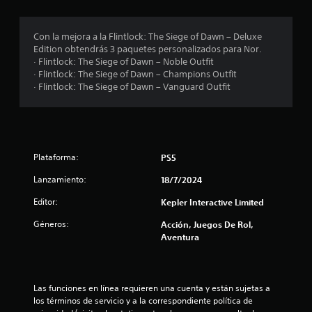
o
:
Con la mejora a la Flintlock: The Siege of Dawn – Deluxe
Edition obtendrás 3 paquetes personalizados para Nor.
4
· Flintlock: The Siege of Dawn – Noble Outfit
· Flintlock: The Siege of Dawn – Champions Outfit
.
· Flintlock: The Siege of Dawn – Vanguard Outfit
2
1
Plataforma:
PS5
e
Lanzamiento:
18/7/2024
s
Editor:
Kepler Interactive Limited
t
Géneros:
Acción, Juegos De Rol,
r
Aventura
e
l
Las funciones en línea requieren una cuenta y están sujetas a 
los términos de servicio y a la correspondiente política de 