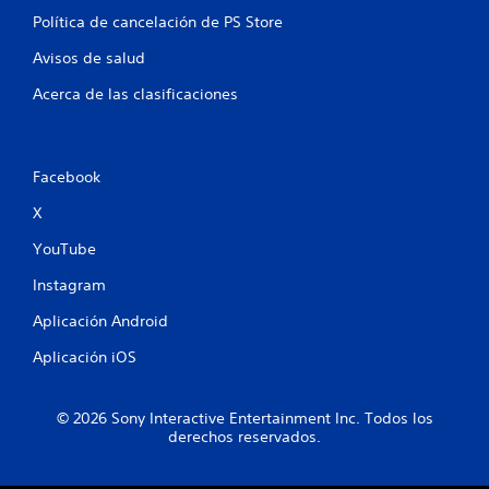
o
Política de cancelación de PS Store
t
Avisos de salud
a
Acerca de las clasificaciones
l
d
Facebook
e
X
1
YouTube
4
Instagram
c
Aplicación Android
Aplicación iOS
a
l
© 2026 Sony Interactive Entertainment Inc. Todos los
derechos reservados.
i
f