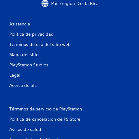
e
País/región: Costa Rica
l
Asistencia
l
Política de privacidad
a
Términos de uso del sitio web
s
Mapa del sitio
e
PlayStation Studios
n
Legal
u
Acerca de SIE
n
t
Términos de servicio de PlayStation
o
Política de cancelación de PS Store
Avisos de salud
t