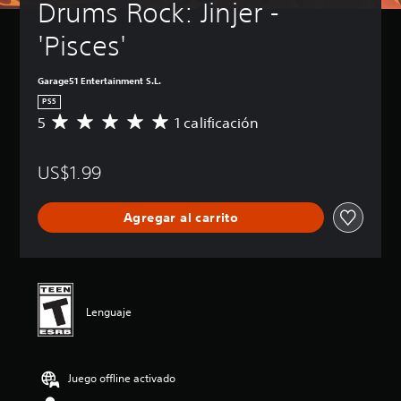
Drums Rock: Jinjer - 
'Pisces'
Garage51 Entertainment S.L.
PS5
5
1 calificación
C
a
l
US$1.99
i
f
i
Agregar al carrito
c
a
c
i
ó
n
Lenguaje
p
r
o
m
Juego offline activado
e
d