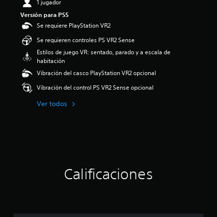
1 jugador
i
Versión para PS5
o
:
Se requiere PlayStation VR2
5
Se requieren controles PS VR2 Sense
e
s
Estilos de juego VR: sentado, parado y a escala de
t
habitación
r
Vibración del casco PlayStation VR2 opcional
e
l
Vibración del control PS VR2 Sense opcional
l
a
Ver todos
s
d
e
c
i
n
c
Calificaciones
o
e
s
t
r
e