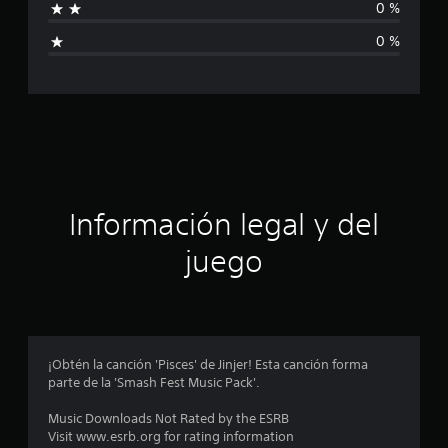
0 %
i
i
o
0 %
n
c
e
s
a
c
i
ó
Información legal y del
n
juego
p
r
o
¡Obtén la canción 'Pisces' de Jinjer! Esta canción forma
parte de la 'Smash Fest Music Pack'.
m
Music Downloads Not Rated by the ESRB
e
Visit www.esrb.org for rating information