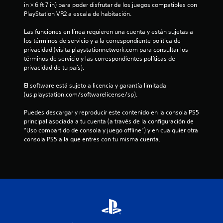
in × 6 ft 7 in) para poder disfrutar de los juegos compatibles con 
a
PlayStation VR2 a escala de habitación.
d
Las funciones en línea requieren una cuenta y están sujetas a 
los términos de servicio y a la correspondiente política de 
e
privacidad (visita playstationnetwork.com para consultar los 
términos de servicio y las correspondientes políticas de 
c
privacidad de tu país).
i
El software está sujeto a licencia y garantía limitada 
(us.playstation.com/softwarelicense/sp).
n
Puedes descargar y reproducir este contenido en la consola PS5 
c
principal asociada a tu cuenta (a través de la configuración de 
“Uso compartido de consola y juego offline”) y en cualquier otra 
o
consola PS5 a la que entres con tu misma cuenta.
e
s
t
r