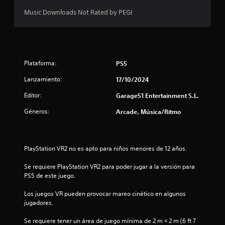
d
Music Downloads Not Rated by PEGI
i
o
Plataforma:
PS5
:
Lanzamiento:
17/10/2024
1
Editor:
Garage51 Entertainment S.L.
e
Géneros:
Arcade, Música/Ritmo
s
t
PlayStation VR2 no es apto para niños menores de 12 años.
r
Se requiere PlayStation VR2 para poder jugar a la versión para 
PS5 de este juego.
e
Los juegos VR pueden provocar mareo cinético en algunos 
l
jugadores.
l
Se requiere tener un área de juego mínima de 2 m × 2 m (6 ft 7 