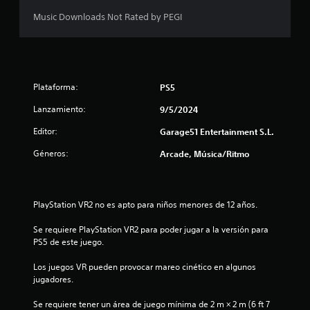
d
Music Downloads Not Rated by PEGI
i
o
Plataforma:
PS5
:
Lanzamiento:
9/5/2024
1
Editor:
Garage51 Entertainment S.L.
e
Géneros:
Arcade, Música/Ritmo
s
t
PlayStation VR2 no es apto para niños menores de 12 años.
r
Se requiere PlayStation VR2 para poder jugar a la versión para 
PS5 de este juego.
e
Los juegos VR pueden provocar mareo cinético en algunos 
l
jugadores.
l
Se requiere tener un área de juego mínima de 2 m × 2 m (6 ft 7 