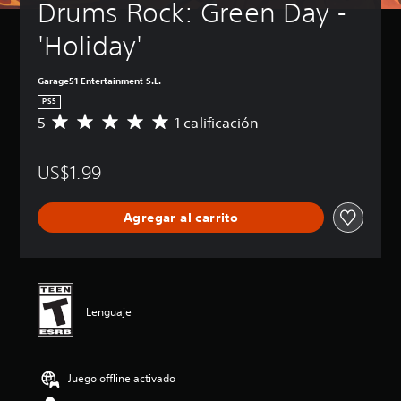
Drums Rock: Green Day - 
'Holiday'
Garage51 Entertainment S.L.
PS5
5
1 calificación
C
a
l
US$1.99
i
f
i
Agregar al carrito
c
a
c
i
ó
n
Lenguaje
p
r
o
m
Juego offline activado
e
d