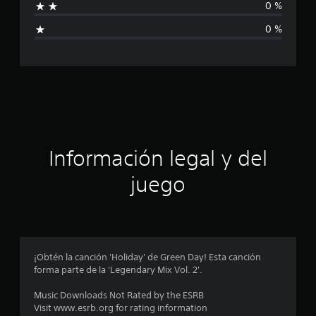
0 %
i
i
o
0 %
n
c
e
s
a
c
i
ó
Información legal y del
n
juego
p
r
o
¡Obtén la canción 'Holiday' de Green Day! Esta canción
forma parte de la 'Legendary Mix Vol. 2'.
m
Music Downloads Not Rated by the ESRB
e
Visit www.esrb.org for rating information