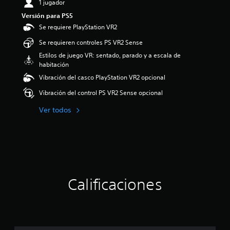
1 jugador
i
Versión para PS5
o
:
Se requiere PlayStation VR2
5
Se requieren controles PS VR2 Sense
e
s
Estilos de juego VR: sentado, parado y a escala de
t
habitación
r
Vibración del casco PlayStation VR2 opcional
e
l
Vibración del control PS VR2 Sense opcional
l
a
Ver todos
s
d
e
c
i
n
c
Calificaciones
o
e
s
t
r
e