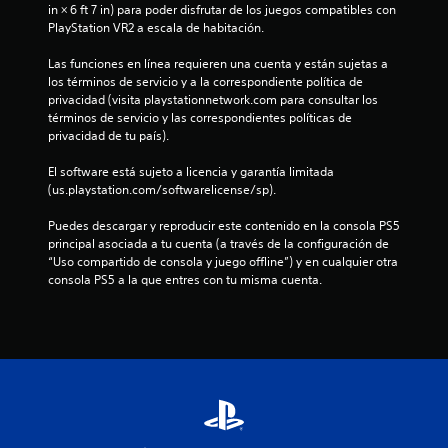
in × 6 ft 7 in) para poder disfrutar de los juegos compatibles con 
a
PlayStation VR2 a escala de habitación.
d
Las funciones en línea requieren una cuenta y están sujetas a 
los términos de servicio y a la correspondiente política de 
e
privacidad (visita playstationnetwork.com para consultar los 
términos de servicio y las correspondientes políticas de 
c
privacidad de tu país).
i
El software está sujeto a licencia y garantía limitada 
(us.playstation.com/softwarelicense/sp).
n
Puedes descargar y reproducir este contenido en la consola PS5 
c
principal asociada a tu cuenta (a través de la configuración de 
“Uso compartido de consola y juego offline”) y en cualquier otra 
o
consola PS5 a la que entres con tu misma cuenta.
e
s
t
r