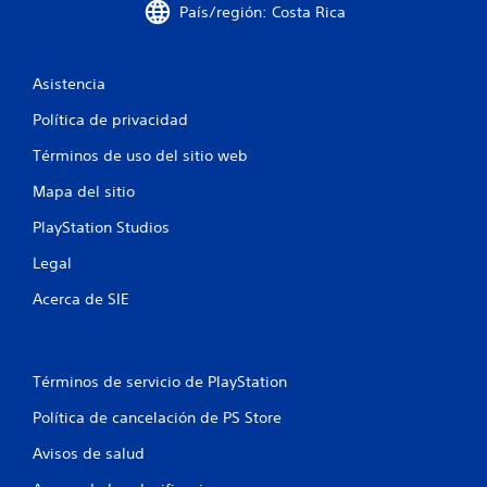
e
País/región: Costa Rica
l
Asistencia
l
Política de privacidad
a
Términos de uso del sitio web
s
Mapa del sitio
e
PlayStation Studios
n
Legal
u
Acerca de SIE
n
t
Términos de servicio de PlayStation
o
Política de cancelación de PS Store
Avisos de salud
t