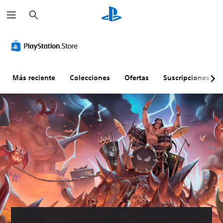
B
u
s
c
a
r
Más reciente
Colecciones
Ofertas
Suscripciones