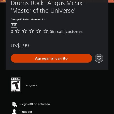
Drums Rock: Angus McSix - 
'Master of the Universe'
Garage51 Entertainment S.L.
PS5
0
Sin calificaciones
S
i
n
US$1.99
c
a
l
Agregar al carrito
i
f
i
c
a
c
Lenguaje
i
o
n
e
Juego offline activado
s
1 jugador