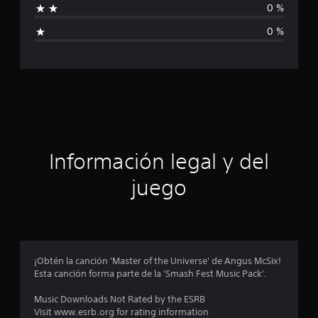
0 %
l
0 %
i
f
i
c
a
Información legal y del
c
juego
i
o
n
¡Obtén la canción 'Master of the Universe' de Angus McSix!
Esta canción forma parte de la 'Smash Fest Music Pack'.
e
Music Downloads Not Rated by the ESRB
s
Visit www.esrb.org for rating information