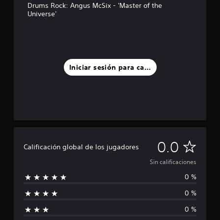
Drums Rock: Angus McSix - 'Master of the
Universe'
Iniciar sesión para calificar
S
0.0
Calificación global de los jugadores
i
Sin calificaciones
0 %
n
0 %
c
0 %
a