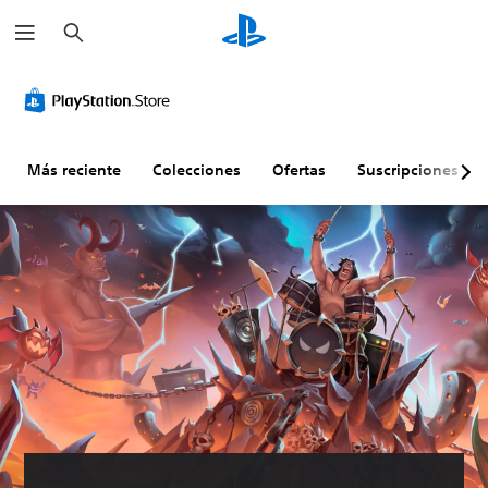
B
u
s
c
a
r
Más reciente
Colecciones
Ofertas
Suscripciones