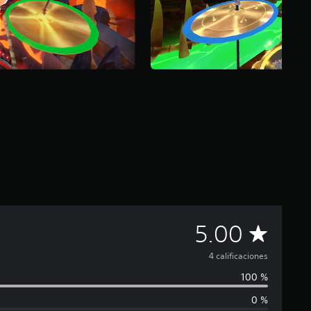
C
5.00
a
4 calificaciones
100 %
l
0 %