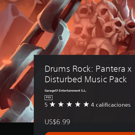
Drums Rock: Pantera x 
Disturbed Music Pack
Garage51 Entertainment S.L.
PS5
5
4 calificaciones
C
a
l
US$6.99
i
f
i