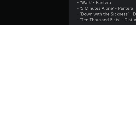
- 'Walk' - Pantera
- '5 Minutes Alone' - Pantera
- 'Down with the Sickness' - 
- 'Ten Thousand Fists' - Dist
Music Downloads Not Rated 
Visit www.esrb.org for rating
Music Downloads Not Rated 
Plataforma:
Lanzamiento:
Editor:
Géneros: