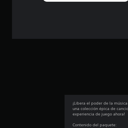
t
a
l
d
e
4
c
a
l
i
f
i
c
a
c
i
o
n
e
¡Libera el poder de la músic
s
una colección épica de canci
experiencia de juego ahora!
Contenido del paquete: