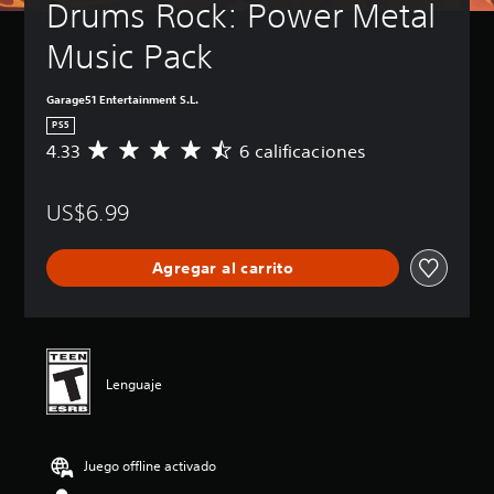
Drums Rock: Power Metal 
Music Pack
Garage51 Entertainment S.L.
PS5
4.33
6 calificaciones
C
a
l
US$6.99
i
f
i
Agregar al carrito
c
a
c
i
ó
n
Lenguaje
p
r
o
m
Juego offline activado
e
d