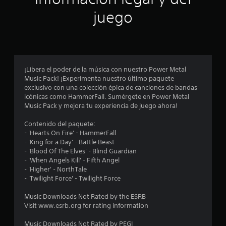
n
juego
p
r
o
¡Libera el poder de la música con nuestro Power Metal
Music Pack! ¡Experimenta nuestro último paquete
m
exclusivo con una colección épica de canciones de bandas
icónicas como HammerFall. Sumérgete en Power Metal
e
Music Pack y mejora tu experiencia de juego ahora!
d
Contenido del paquete:
- 'Hearts On Fire' - HammerFall
i
- 'King for a Day' - Battle Beast
- 'Blood Of The Elves' - Blind Guardian
o
- 'When Angels Kill' - Fifth Angel
- 'Higher' - NorthTale
:
- 'Twilight Force' - Twilight Force
4
Music Downloads Not Rated by the ESRB
Visit www.esrb.org for rating information
.
Music Downloads Not Rated by PEGI