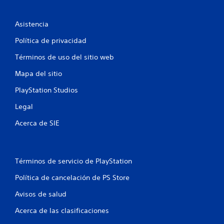
l
a
Asistencia
s
Política de privacidad
Términos de uso del sitio web
e
Mapa del sitio
n
PlayStation Studios
u
Legal
n
Acerca de SIE
t
o
Términos de servicio de PlayStation
t
Política de cancelación de PS Store
a
Avisos de salud
l
Acerca de las clasificaciones