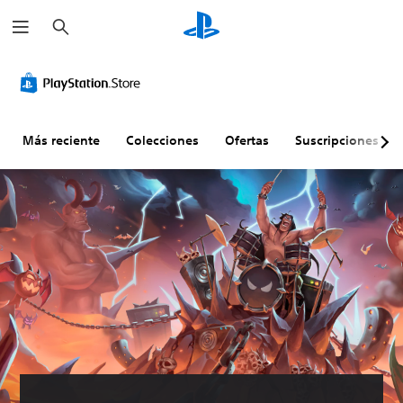
B
u
s
c
a
r
Más reciente
Colecciones
Ofertas
Suscripciones