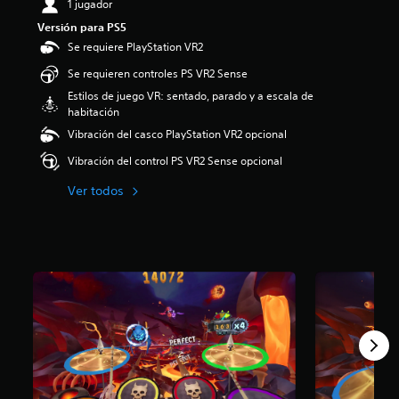
1 jugador
i
Versión para PS5
o
:
Se requiere PlayStation VR2
4
Se requieren controles PS VR2 Sense
.
3
Estilos de juego VR: sentado, parado y a escala de
3
habitación
e
Vibración del casco PlayStation VR2 opcional
s
t
Vibración del control PS VR2 Sense opcional
r
e
Ver todos
l
l
a
s
d
e
c
i
n
c
o
e
s