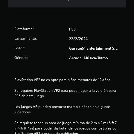
3
3
e
Plataforma:
PS5
s
Lanzamiento:
22/2/2024
Editor:
t
Garage51 Entertainment S.L.
Géneros:
Arcade, Música/Ritmo
r
e
PlayStation VR2 no es apto para niños menores de 12 años.
l
Se requiere PlayStation VR2 para poder jugar a la versión para 
l
PS5 de este juego.
a
Los juegos VR pueden provocar mareo cinético en algunos 
jugadores.
s
Se requiere tener un área de juego mínima de 2 m × 2 m (6 ft 7 
d
in × 6 ft 7 in) para poder disfrutar de los juegos compatibles con 
PlayStation VR2 a escala de habitación.