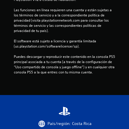
e
Las funciones en línea requieren una cuenta y están sujetas a 
c
los términos de servicio y a la correspondiente política de 
privacidad (visita playstationnetwork.com para consultar los 
i
términos de servicio y las correspondientes políticas de 
privacidad de tu país).
n
El software está sujeto a licencia y garantía limitada 
c
(us.playstation.com/softwarelicense/sp).
o
Puedes descargar y reproducir este contenido en la consola PS5 
principal asociada a tu cuenta (a través de la configuración de 
e
“Uso compartido de consola y juego offline”) y en cualquier otra 
consola PS5 a la que entres con tu misma cuenta.
s
t
r
e
l
País/región: Costa Rica