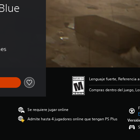
Blue 
nes
Lenguaje fuerte, Referencia a
Compras dentro del juego, Lo
F
Se requiere jugar online
F
Admite hasta 4 jugadores online que tengan PS Plus
Versió
S