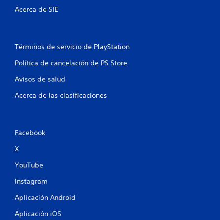
j
a
Acerca de SIE
o
e
y
x
p
s
e
t
Términos de servicio de PlayStation
r
i
i
c
Política de cancelación de PS Store
e
k
n
Avisos de salud
a
c
j
i
Acerca de las clasificaciones
u
a
s
c
i
t
n
a
Facebook
e
b
m
X
l
á
e
t
YouTube
(
i
b
Instagram
c
á
a
Aplicación Android
s
(
s
i
Aplicación iOS
o
c