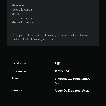
n
s
o
a
s
Máscaras
d
.
i
Toro a la carga
e
b
s
Malote
c
i
Temp. conejos
P
á
l
e
Mercado bajista
a
m
i
u
a
d
n
s
r
a
El paquete de sastre de Temor y codicia también forma
a
a
d
parte del lote Temor y codicia.
u
n
d
h
i
o
e
n
e
r
l
f
i
j
t
e
z
u
c
Plataforma:
PS5
o
o
e
t
n
Lanzamiento:
g
16/9/2024
o
t
t
o
s
a
Editor:
STARBREEZE PUBLISHING
q
l
P
AB
a
u
y
u
e
v
e
Géneros:
Juego De Disparos, Acción
l
p
e
d
o
r
e
d
d
t
s
r