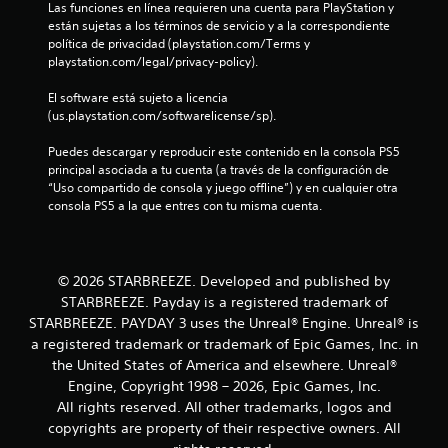
i
p
Las funciones en línea requieren una cuenta para PlayStation y 
e
í
c
a
están sujetas a los términos de servicio y a la correspondiente 
a
a
u
política de privacidad (playstation.com/Terms y 
3
n
l
s
playstation.com/legal/privacy-policy).
r
d
a
7
e
e
r
El software está sujeto a licencia 
s
c
e
(us.playstation.com/softwarelicense/sp).
u
c
a
l
l
d
j
Puedes descargar y reproducir este contenido en la consola PS5 
t
a
a
u
principal asociada a tu cuenta (a través de la configuración de 
a
j
e
“Uso compartido de consola y juego offline”) y en cualquier otra 
r
l
o
g
consola PS5 a la que entres con tu misma cuenta.
v
y
o
i
i
s
e
s
t
n
u
i
f
c
© 2026 STARBREEZE. Developed and published by
a
c
u
STARBREEZE. Payday is a registered trademark of
l
k
i
a
STARBREEZE. PAYDAY 3 uses the Unreal® Engine. Unreal® is
m
q
l
e
a registered trademark or trademark of Epic Games, Inc. in
u
q
c
n
e
the United States of America and elsewhere. Unreal®
u
t
s
i
a
Engine, Copyright 1998 – 2026, Epic Games, Inc.
e
e
e
All rights reserved. All other trademarks, logos and
m
u
r
c
copyrights are property of their respective owners. All
o
s
m