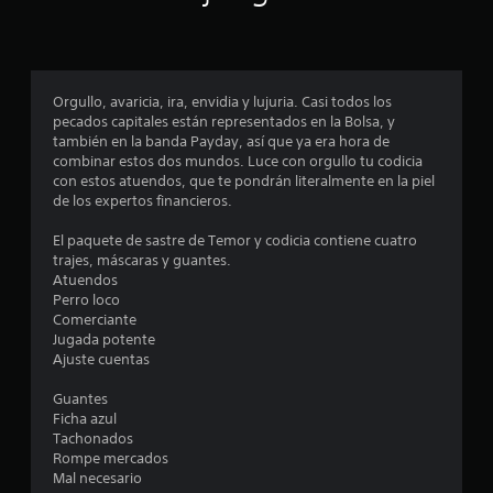
)
d
n
c
P
e
z
u
l
a
i
e
j
d
d
u
Orgullo, avaricia, ira, envidia y lujuria. Casi todos los
n
a
e
e
pecados capitales están representados en la Bolsa, y
)
s
g
también en la banda Payday, así que ya era hora de
c
j
o
P
combinar estos dos mundos. Luce con orgullo tu codicia
u
e
u
con estos atuendos, que te pondrán literalmente en la piel
o
g
n
e
de los expertos financieros.
a
c
d
e
r
u
e
El paquete de sastre de Temor y codicia contiene cuatro
s
a
s
trajes, máscaras y guantes.
s
i
l
a
Atuendos
n
q
j
Perro loco
t
m
u
u
Comerciante
o
i
s
Jugada potente
r
v
e
t
Ajuste cuentas
i
r
a
m
m
e
r
Guantes
i
o
l
Ficha azul
e
m
l
a
Tachonados
n
e
s
Rompe mercados
t
n
l
e
Mal necesario
o
t