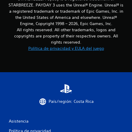
i
p
e
STARBREEZE. PAYDAY 3 uses the Unreal® Engine. Unreal® is
í
c
a
a
a registered trademark or trademark of Epic Games, Inc. in
a
u
5
n
l
the United States of America and elsewhere. Unreal®
s
r
d
a
Engine, Copyright 1998 – 2026, Epic Games, Inc.
0
e
e
r
All rights reserved. All other trademarks, logos and
s
c
e
copyrights are property of their respective owners. All
u
c
a
l
rights reserved.
l
d
j
t
a
Política de privacidad y EULA del juego
a
u
a
j
e
r
l
o
g
v
y
o
i
i
s
e
s
t
n
u
i
f
c
a
c
u
l
k
i
a
m
q
l
e
País/región: Costa Rica
u
q
c
n
e
u
t
s
i
a
e
e
e
Asistencia
m
u
r
c
o
s
m
Política de privacidad