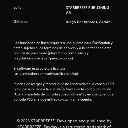
n
s
o
a
s
Editor:
STARBREEZE PUBLISHING
d
.
i
AB
e
b
s
c
i
Géneros:
Juego De Disparos, Acción
P
á
l
e
a
m
i
u
a
d
n
s
r
a
Las funciones en línea requieren una cuenta para PlayStation y 
a
a
d
u
están sujetas a los términos de servicio y a la correspondiente 
n
d
h
política de privacidad (playstation.com/Terms y 
i
o
e
playstation.com/legal/privacy-policy).
n
e
r
l
f
i
El software está sujeto a licencia 
j
t
e
z
(us.playstation.com/softwarelicense/sp).
u
c
o
o
e
t
n
Puedes descargar y reproducir este contenido en la consola PS5 
g
o
t
principal asociada a tu cuenta (a través de la configuración de 
t
o
s
a
“Uso compartido de consola y juego offline”) y en cualquier otra 
q
l
P
consola PS5 a la que entres con tu misma cuenta.
a
u
y
u
e
v
e
l
p
e
d
o
r
e
© 2026 STARBREEZE. Developed and published by
d
d
t
s
STARBREEZE. Payday is a registered trademark of
r