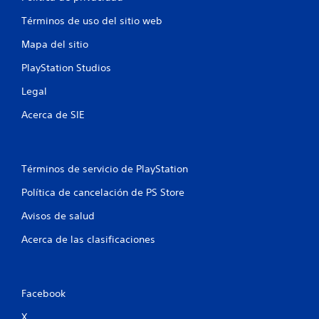
l
a
o
i
e
e
m
Términos de uso del sitio web
s
n
e
o
t
e
n
Mapa del sitio
o
l
t
n
s
PlayStation Studios
j
o
d
u
d
e
u
Legal
e
u
r
g
r
s
Acerca de SIE
a
o
a
n
.
n
t
t
e
e
I
e
Términos de servicio de PlayStation
e
n
l
l
Política de cancelación de PS Store
g
v
g
a
e
a
Avisos de salud
m
r
m
e
e
s
Acerca de las clasificaciones
p
p
i
l
l
ó
a
a
n
y
y
Facebook
d
.
o
e
l
X