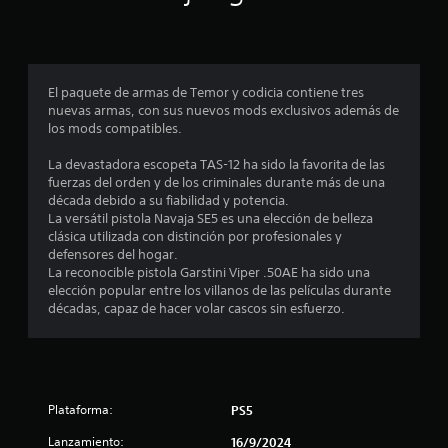
)
d
n
c
P
e
z
u
l
a
i
e
j
d
d
u
El paquete de armas de Temor y codicia contiene tres
n
a
e
e
nuevas armas, con sus nuevos mods exclusivos además de
)
s
g
los mods compatibles.
c
j
o
P
u
e
u
La devastadora escopeta TAS-12 ha sido la favorita de las
o
g
n
e
fuerzas del orden y de los criminales durante más de una
a
c
d
década debido a su fiabilidad y potencia.
e
r
u
e
La versátil pistola Navaja SE5 es una elección de belleza
s
a
s
clásica utilizada con distinción por profesionales y
s
i
l
a
defensores del hogar.
n
q
j
La reconocible pistola Garstini Viper .50AE ha sido una
t
m
u
u
elección popular entre los villanos de las películas durante
o
i
s
décadas, capaz de hacer volar cascos sin esfuerzo.
r
v
e
t
i
r
a
m
m
e
r
i
o
l
e
m
l
a
n
e
Plataforma:
PS5
s
t
n
l
e
Lanzamiento:
16/9/2024
o
t