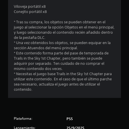
e
Viloveja portátil x8
Conejito portátil x8
d
* Tras su compra, los objetos se pueden obtener en el
i
juego al seleccionar la opción Objetos en el menú principal,
y luego seleccionando el contenido recién añadido dentro
o
de la pestaña DLC.
* Una vez obtenidos los objetos, se pueden equipar en la
:
sección Atuendos del menú principal.
* Este contenido forma parte del pase de temporada de
5
Trails in the Sky 1st Chapter, pero también se puede
adquirir por separado. Ten cuidado de no comprar el
e
mismo contenido dos veces.
* Necesitas el juego base Trails in the Sky 1st Chapter para
s
utilizar este contenido. En el caso de que el último parche
sea necesario, actualiza el juego antes de utilizar el
contenido.
t
r
e
Plataforma:
PS5
l
Lanzamiento:
25/9/2025