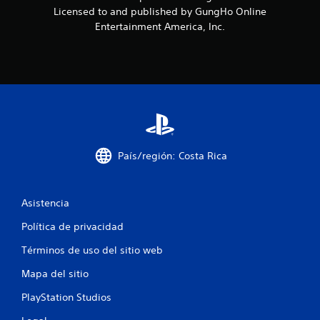
t
Licensed to and published by GungHo Online
Entertainment America, Inc.
r
e
l
l
a
País/región: Costa Rica
s
e
Asistencia
n
Política de privacidad
u
Términos de uso del sitio web
n
Mapa del sitio
t
PlayStation Studios