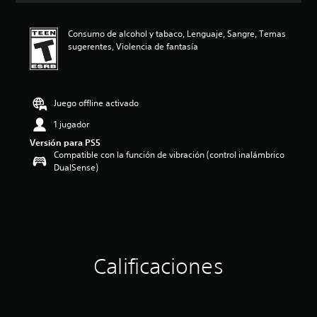
i
ó
Consumo de alcohol y tabaco, Lenguaje, Sangre, Temas
n
sugerentes, Violencia de fantasía
p
r
o
m
e
Juego offline activado
d
1 jugador
i
o
Versión para PS5
:
Compatible con la función de vibración (control inalámbrico
5
DualSense)
e
s
t
r
e
l
l
Calificaciones
a
s
d
e
c