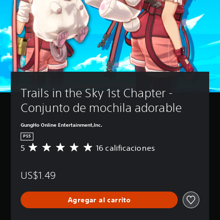
Trails in the Sky 1st Chapter - 
Conjunto de mochila adorable
GungHo Online Entertainment,Inc.
PS5
5
16 calificaciones
C
a
l
US$1.49
i
f
i
Agregar al carrito
c
a
c