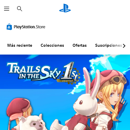
B
u
s
c
a
r
Más reciente
Colecciones
Ofertas
Suscripciones