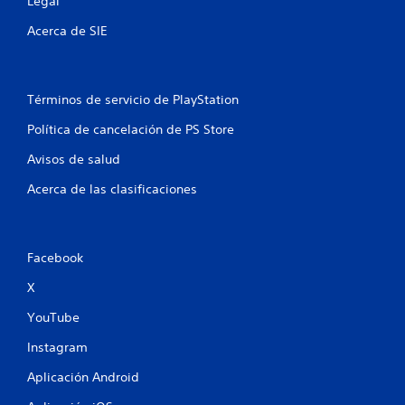
Legal
o
Acerca de SIE
t
a
Términos de servicio de PlayStation
l
Política de cancelación de PS Store
d
Avisos de salud
e
Acerca de las clasificaciones
1
6
Facebook
c
X
a
YouTube
l
Instagram
i
Aplicación Android