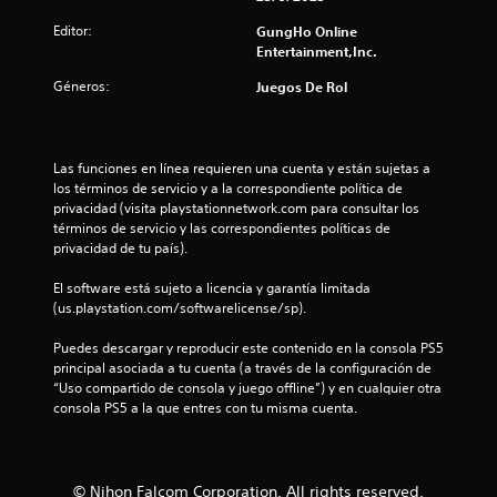
l
Editor:
GungHo Online
Entertainment,Inc.
a
Géneros:
Juegos De Rol
s
d
Las funciones en línea requieren una cuenta y están sujetas a 
e
los términos de servicio y a la correspondiente política de 
privacidad (visita playstationnetwork.com para consultar los 
c
términos de servicio y las correspondientes políticas de 
privacidad de tu país).
i
El software está sujeto a licencia y garantía limitada 
n
(us.playstation.com/softwarelicense/sp).
c
Puedes descargar y reproducir este contenido en la consola PS5 
principal asociada a tu cuenta (a través de la configuración de 
o
“Uso compartido de consola y juego offline”) y en cualquier otra 
consola PS5 a la que entres con tu misma cuenta.
e
s
© Nihon Falcom Corporation. All rights reserved.