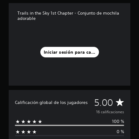
i
n
Trails in the Sky 1st Chapter - Conjunto de mochila
c
adorable
o
e
s
t
r
e
Iniciar sesión para calificar
l
l
a
s
e
n
u
n
C
5.00
t
Calificación global de los jugadores
o
a
t
16 calificaciones
a
100 %
l
l
d
0 %
i
e