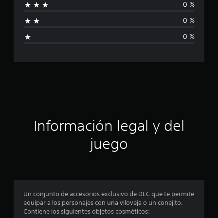
1
0 %
f
6
c
0 %
a
i
l
0 %
i
c
f
i
a
c
a
c
c
i
i
o
n
ó
Información legal y del
e
s
n
juego
p
r
o
Un conjunto de accesorios exclusivo de DLC que te permite
equipar a los personajes con una viloveja o un conejito.
m
Contiene los siguientes objetos cosméticos: