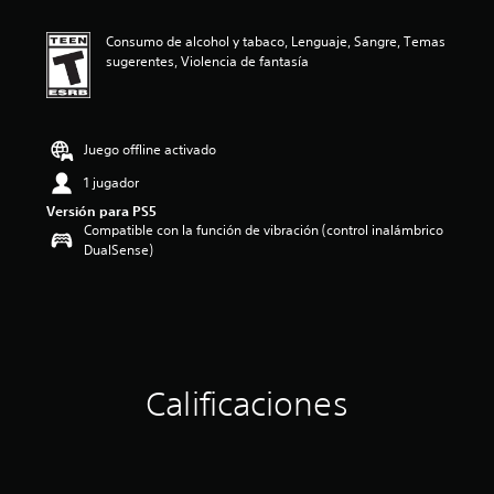
i
ó
Consumo de alcohol y tabaco, Lenguaje, Sangre, Temas
n
sugerentes, Violencia de fantasía
p
r
o
m
e
Juego offline activado
d
1 jugador
i
o
Versión para PS5
:
Compatible con la función de vibración (control inalámbrico
4
DualSense)
.
8
8
e
s
t
r
Calificaciones
e
l
l
a
s