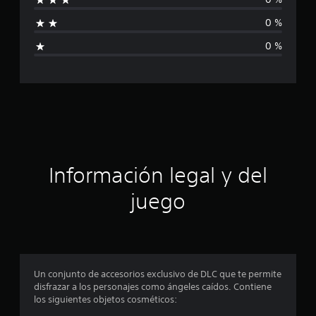
f
d
e
0 %
1
i
6
0 %
c
c
a
l
a
i
f
c
i
c
i
a
c
ó
Información legal y del
i
o
n
juego
n
e
p
s
r
o
Un conjunto de accesorios exclusivo de DLC que te permite
disfrazar a los personajes como ángeles caídos. Contiene
m
los siguientes objetos cosméticos: