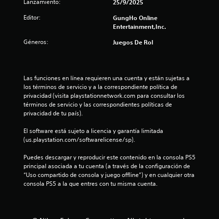
r
Lanzamiento:
25/9/2025
Editor:
GungHo Online
e
Entertainment,Inc.
l
Géneros:
Juegos De Rol
l
a
Las funciones en línea requieren una cuenta y están sujetas a 
los términos de servicio y a la correspondiente política de 
s
privacidad (visita playstationnetwork.com para consultar los 
términos de servicio y las correspondientes políticas de 
d
privacidad de tu país).
e
El software está sujeto a licencia y garantía limitada 
(us.playstation.com/softwarelicense/sp).
c
Puedes descargar y reproducir este contenido en la consola PS5 
i
principal asociada a tu cuenta (a través de la configuración de 
“Uso compartido de consola y juego offline”) y en cualquier otra 
n
consola PS5 a la que entres con tu misma cuenta.
c