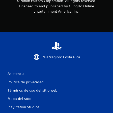
o
© Nihon Falcom Corporation. All rights reserved.
Licensed to and published by GungHo Online
e
Entertainment America, Inc.
s
t
r
e
l
País/región: Costa Rica
l
Asistencia
a
Política de privacidad
s
Términos de uso del sitio web
e
Mapa del sitio
n
PlayStation Studios