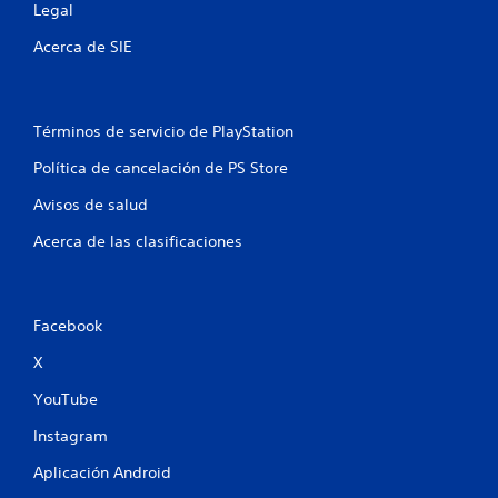
u
Legal
n
Acerca de SIE
t
o
Términos de servicio de PlayStation
t
Política de cancelación de PS Store
a
Avisos de salud
l
Acerca de las clasificaciones
d
e
Facebook
X
1
YouTube
6
Instagram
c
Aplicación Android
a