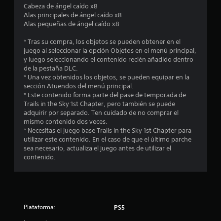
e
Cabeza de ángel caído x8
Alas principales de ángel caído x8
d
Alas pequeñas de ángel caído x8
i
* Tras su compra, los objetos se pueden obtener en el
juego al seleccionar la opción Objetos en el menú principal,
o
y luego seleccionando el contenido recién añadido dentro
de la pestaña DLC.
:
* Una vez obtenidos los objetos, se pueden equipar en la
sección Atuendos del menú principal.
4
* Este contenido forma parte del pase de temporada de
Trails in the Sky 1st Chapter, pero también se puede
.
adquirir por separado. Ten cuidado de no comprar el
mismo contenido dos veces.
8
* Necesitas el juego base Trails in the Sky 1st Chapter para
utilizar este contenido. En el caso de que el último parche
sea necesario, actualiza el juego antes de utilizar el
8
contenido.
e
s
t
Plataforma:
PS5