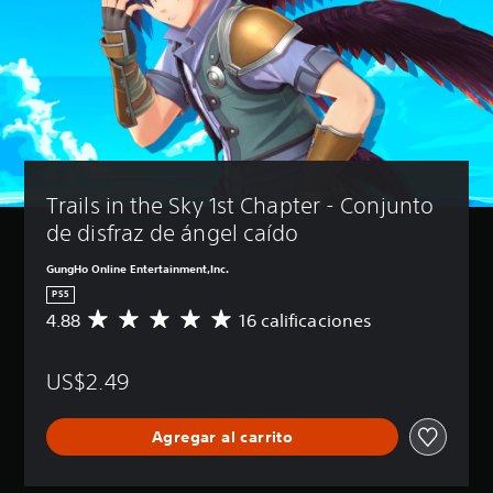
Trails in the Sky 1st Chapter - Conjunto 
de disfraz de ángel caído
GungHo Online Entertainment,Inc.
PS5
4.88
16 calificaciones
C
a
l
US$2.49
i
f
i
Agregar al carrito
c
a
c