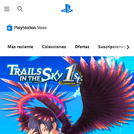
B
u
s
c
a
r
Más reciente
Colecciones
Ofertas
Suscripciones