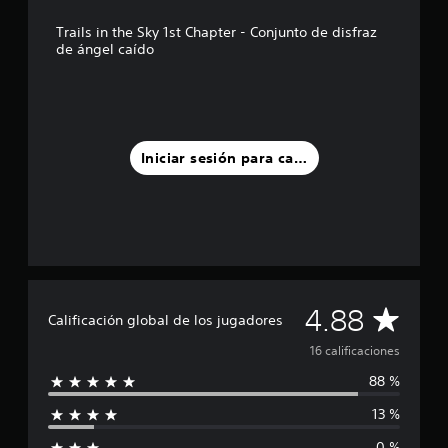
d
e
Trails in the Sky 1st Chapter - Conjunto de disfraz
c
de ángel caído
i
n
c
o
e
s
Iniciar sesión para calificar
t
r
e
l
l
a
s
e
C
4.88
n
Calificación global de los jugadores
u
a
n
16 calificaciones
t
88 %
l
o
t
13 %
i
a
l
0 %