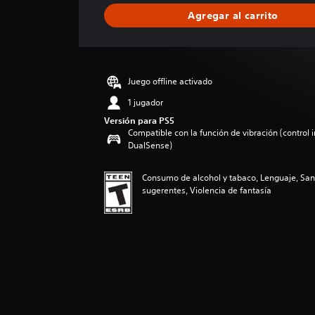
i
Agregar al carrito
c
a
c
i
ó
Juego offline activado
n
p
1 jugador
r
Versión para PS5
o
Compatible con la función de vibración (control 
m
DualSense)
e
d
Consumo de alcohol y tabaco, Lenguaje, Sa
i
sugerentes, Violencia de fantasía
o
:
5
e
s
t
r
e
l
l