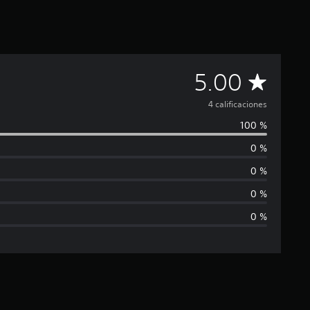
C
5.00
a
4 calificaciones
100 %
l
0 %
i
0 %
f
0 %
0 %
i
c
a