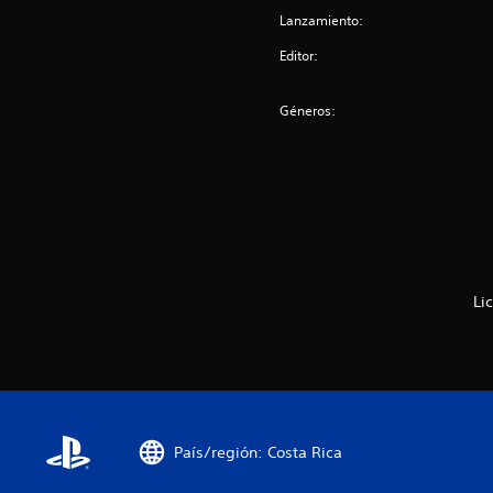
Lanzamiento:
Editor:
Géneros:
Li
País/región: Costa Rica