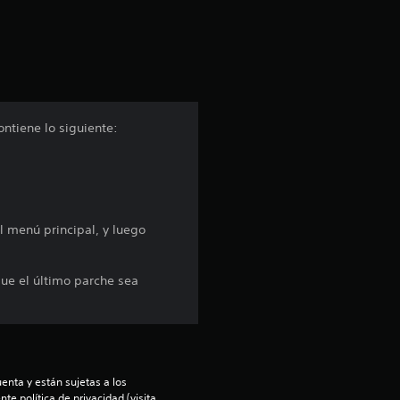
c
i
ó
n
ontiene lo siguiente:
p
r
o
l menú principal, y luego
m
 que el último parche sea
e
d
i
enta y están sujetas a los 
te política de privacidad (visita 