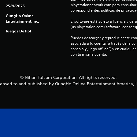
playstationnetwork.com para consultar l
25/9/2025
correspondientes políticas de privacidad
GungHo Online
Entertainment,Inc.
El software está sujeto a licencia y gara
(us.playstation.com/softwarelicense/sp
Juegos De Rol
Puedes descargar y reproducir este cont
asociada a tu cuenta (a través de la co
consola y juego offline”) y en cualquier
con tu misma cuenta.
© Nihon Falcom Corporation. All rights reserved.
censed to and published by GungHo Online Entertainment America, I