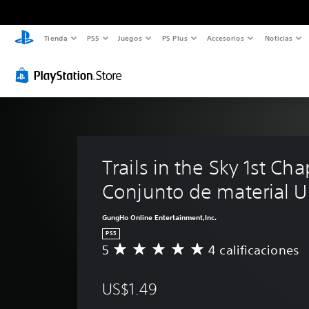
Tienda
PS5
Juegos
PS Plus
Accesorios
Noticias
Trails in the Sky 1st Cha
Conjunto de material U
GungHo Online Entertainment,Inc.
PS5
5
4 calificaciones
C
a
l
US$1.49
i
f