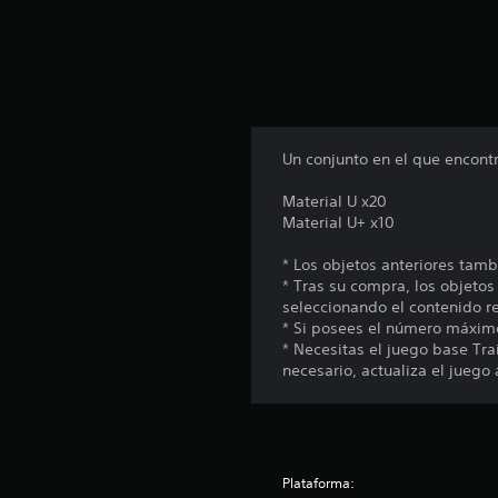
o
t
a
l
d
e
4
c
Un conjunto en el que encontr
a
l
Material U x20
i
Material U+ x10
f
i
* Los objetos anteriores tam
c
* Tras su compra, los objetos
a
seleccionando el contenido r
c
* Si posees el número máximo
i
* Necesitas el juego base Trai
o
necesario, actualiza el juego 
n
e
s
Plataforma: