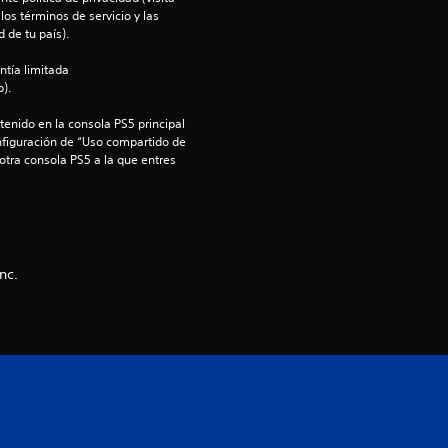
o
os términos de servicio y las 
 de tu país).
:
ntía limitada 
).
5
enido en la consola PS5 principal 
e
nfiguración de “Uso compartido de 
 otra consola PS5 a la que entres 
s
t
r
nc.
e
l
l
a