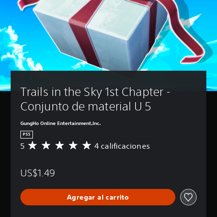
Trails in the Sky 1st Chapter - 
Conjunto de material U 5
GungHo Online Entertainment,Inc.
PS5
5
4 calificaciones
C
a
l
US$1.49
i
f
i
Agregar al carrito
c
a
c