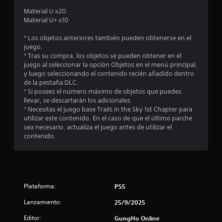
e
Material U x20
Material U+ x10
d
* Los objetos anteriores también pueden obtenerse en el
i
juego.
* Tras su compra, los objetos se pueden obtener en el
o
juego al seleccionar la opción Objetos en el menú principal,
y luego seleccionando el contenido recién añadido dentro
:
de la pestaña DLC.
* Si posees el número máximo de objetos que puedes
5
llevar, se descartarán los adicionales.
* Necesitas el juego base Trails in the Sky 1st Chapter para
e
utilizar este contenido. En el caso de que el último parche
sea necesario, actualiza el juego antes de utilizar el
s
contenido.
t
r
Plataforma:
PS5
e
Lanzamiento:
25/9/2025
l
Editor:
GungHo Online