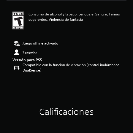
i
ó
Consumo de alcohol y tabaco, Lenguaje, Sangre, Temas
n
sugerentes, Violencia de fantasía
p
r
o
m
e
Juego offline activado
d
1 jugador
i
o
Versión para PS5
:
Compatible con la función de vibración (control inalámbrico
5
DualSense)
e
s
t
r
e
l
l
Calificaciones
a
s
d
e
c