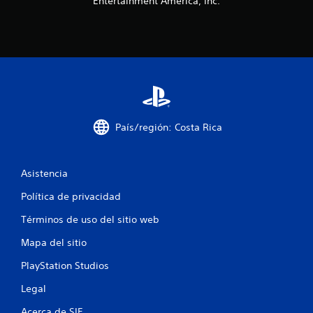
Entertainment America, Inc.
t
r
e
l
l
País/región: Costa Rica
a
s
Asistencia
e
Política de privacidad
n
Términos de uso del sitio web
u
Mapa del sitio
n
PlayStation Studios
Legal
t
Acerca de SIE