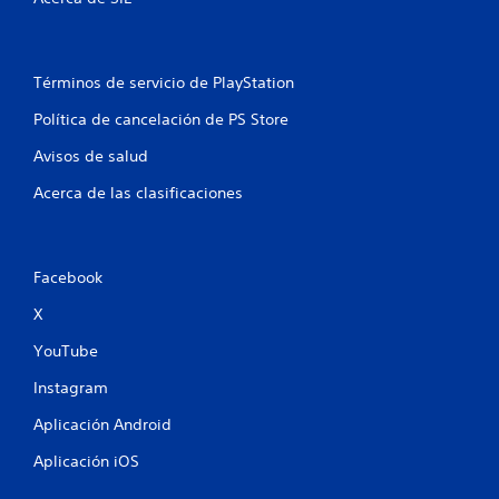
o
t
Términos de servicio de PlayStation
a
Política de cancelación de PS Store
l
Avisos de salud
d
Acerca de las clasificaciones
e
4
Facebook
c
X
a
YouTube
l
Instagram
i
Aplicación Android
f
Aplicación iOS