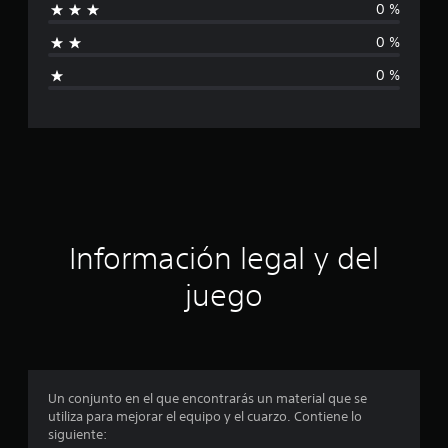
4
0 %
f
c
a
0 %
l
i
i
0 %
f
c
i
c
a
a
c
c
i
o
i
n
e
ó
Información legal y del
s
n
juego
p
r
o
Un conjunto en el que encontrarás un material que se
utiliza para mejorar el equipo y el cuarzo. Contiene lo
m
siguiente: