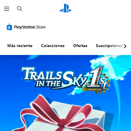
B
u
s
c
a
r
Más reciente
Colecciones
Ofertas
Suscripciones