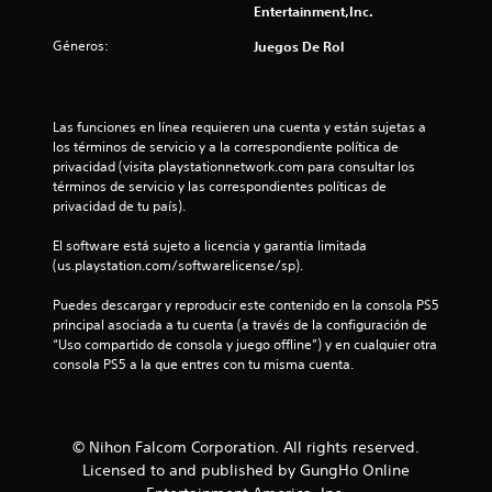
Entertainment,Inc.
l
Géneros:
Juegos De Rol
a
s
Las funciones en línea requieren una cuenta y están sujetas a 
d
los términos de servicio y a la correspondiente política de 
privacidad (visita playstationnetwork.com para consultar los 
e
términos de servicio y las correspondientes políticas de 
privacidad de tu país).
c
El software está sujeto a licencia y garantía limitada 
i
(us.playstation.com/softwarelicense/sp).
n
Puedes descargar y reproducir este contenido en la consola PS5 
principal asociada a tu cuenta (a través de la configuración de 
c
“Uso compartido de consola y juego offline”) y en cualquier otra 
consola PS5 a la que entres con tu misma cuenta.
o
e
© Nihon Falcom Corporation. All rights reserved.
s
Licensed to and published by GungHo Online