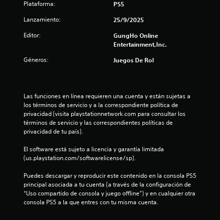
l
Plataforma:
PS5
a
Lanzamiento:
25/9/2025
Editor:
GungHo Online
s
Entertainment,Inc.
d
Géneros:
Juegos De Rol
e
c
Las funciones en línea requieren una cuenta y están sujetas a 
los términos de servicio y a la correspondiente política de 
i
privacidad (visita playstationnetwork.com para consultar los 
términos de servicio y las correspondientes políticas de 
n
privacidad de tu país).
c
El software está sujeto a licencia y garantía limitada 
(us.playstation.com/softwarelicense/sp).
o
Puedes descargar y reproducir este contenido en la consola PS5 
e
principal asociada a tu cuenta (a través de la configuración de 
“Uso compartido de consola y juego offline”) y en cualquier otra 
s
consola PS5 a la que entres con tu misma cuenta.