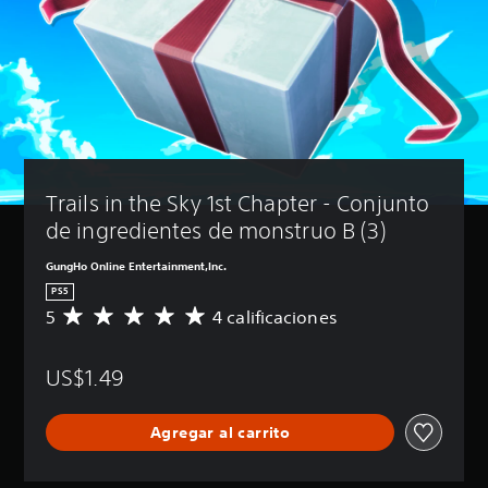
Trails in the Sky 1st Chapter - Conjunto 
de ingredientes de monstruo B (3)
GungHo Online Entertainment,Inc.
PS5
5
4 calificaciones
C
a
l
US$1.49
i
f
i
Agregar al carrito
c
a
c