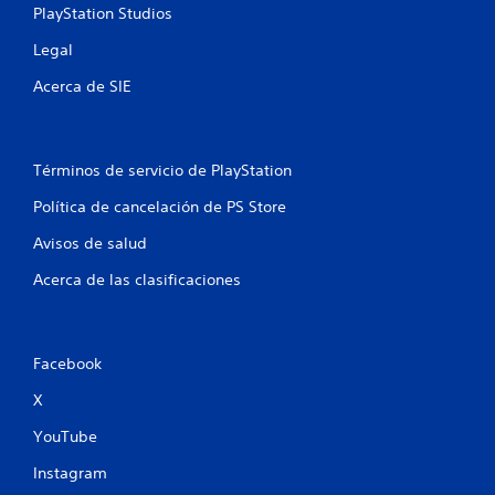
o
PlayStation Studios
t
Legal
a
Acerca de SIE
l
d
Términos de servicio de PlayStation
e
Política de cancelación de PS Store
4
Avisos de salud
c
Acerca de las clasificaciones
a
l
Facebook
X
i
YouTube
f
Instagram
i