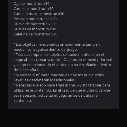
e
Ojo de monstruo x30
Carne de monstruo x30
d
Carne tierna de monstruo x30
Pescado monstruoso x30
i
Huevo de monstruo x30
Huevas de monstruo x30
o
Gelatina de monstruo x30
:
* Los objetos mencionados anteriormente también
pueden conseguirse dentro del juego.
5
* Tras su compra, los objetos se pueden obtener en el
juego al seleccionar la opción Objetos en el menú principal,
e
y luego seleccionando el contenido recién añadido dentro
de la pestaña DLC.
s
* Si posees el número máximo de objetos que puedes
llevar, se descartarán los adicionales.
* Necesitas el juego base Trails in the Sky 1st Chapter para
t
utilizar este contenido. En el caso de que el último parche
sea necesario, actualiza el juego antes de utilizar el
r
contenido.
e
l