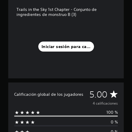
i
n
Trails in the Sky 1st Chapter - Conjunto de
c
ingredientes de monstruo B (3)
o
e
s
t
r
e
Iniciar sesión para calificar
l
l
a
s
e
n
u
n
C
5.00
t
Calificación global de los jugadores
o
a
t
4 calificaciones
a
100 %
l
l
d
0 %
i
e
4
0 %