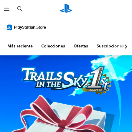
B
u
s
c
a
r
Más reciente
Colecciones
Ofertas
Suscripciones