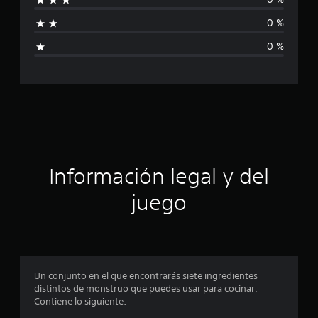
f
c
a
0 %
l
i
i
0 %
f
c
i
c
a
a
c
c
i
o
i
n
e
ó
Información legal y del
s
n
juego
p
r
o
Un conjunto en el que encontrarás siete ingredientes
distintos de monstruo que puedes usar para cocinar.
m
Contiene lo siguiente: