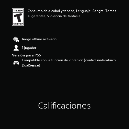
i
ó
Consumo de alcohol y tabaco, Lenguaje, Sangre, Temas
n
sugerentes, Violencia de fantasía
p
r
o
m
e
Juego offline activado
d
1 jugador
i
o
Versión para PS5
:
Compatible con la función de vibración (control inalámbrico
5
DualSense)
e
s
t
r
e
l
l
Calificaciones
a
s
d
e
c