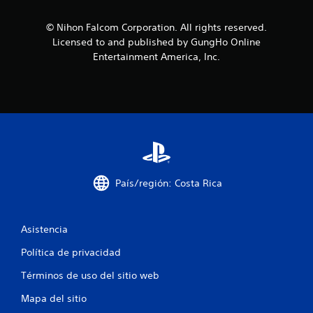
t
r
© Nihon Falcom Corporation. All rights reserved.
Licensed to and published by GungHo Online
e
Entertainment America, Inc.
l
l
a
s
e
País/región: Costa Rica
n
Asistencia
u
Política de privacidad
n
Términos de uso del sitio web
t
Mapa del sitio