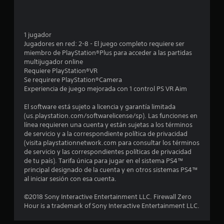
e
d
1 jugador
i
Jugadores en red: 2-8 - El juego completo requiere ser
miembro de PlayStation®Plus para acceder a las partidas
o
multijugador online
Requiere PlayStation®VR
:
Se requirere PlayStation®Camera
Experiencia de juego mejorada con 1 control PS VR Aim
4
El software está sujeto a licencia y garantía limitada
.
(us.playstation.com/softwarelicense/sp). Las funciones en
línea requieren una cuenta y están sujetas a los términos
5
de servicio y a la correspondiente política de privacidad
(visita playstationnetwork.com para consultar los términos
de servicio y las correspondientes políticas de privacidad
3
de tu país). Tarifa única para jugar en el sistema PS4™
principal designado de la cuenta y en otros sistemas PS4™
e
al iniciar sesión con esa cuenta.
s
©2018 Sony Interactive Entertainment LLC. Firewall Zero
Hour is a trademark of Sony Interactive Entertainment LLC.
t