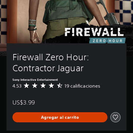
Firewall Zero Hour: 
Contractor Jaguar
Sony Interactive Entertainment
4.53
19 calificaciones
C
a
l
US$3.99
i
f
i
Agregar al carrito
c
a
c