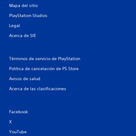
o
Mapa del sitio
e
PlayStation Studios
s
Legal
t
Acerca de SIE
r
e
Términos de servicio de PlayStation
l
Política de cancelación de PS Store
Avisos de salud
l
Acerca de las clasificaciones
a
s
Facebook
e
X
n
YouTube