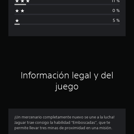
11 %
d
f
e
0 %
1
i
9
5 %
c
c
a
l
a
i
f
c
i
c
i
a
c
ó
i
Información legal y del
o
n
n
juego
e
p
s
r
o
¡Un mercenario completamente nuevo se une a la lucha!
Jaguar trae consigo la habilidad “Emboscadas”, que te
m
permite llevar tres minas de proximidad en una misión.