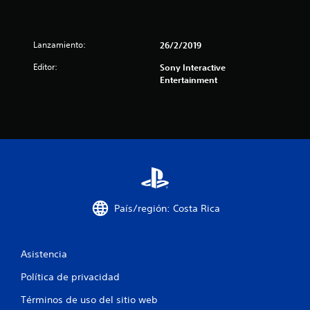
r
e
Lanzamiento:
26/2/2019
l
Editor:
Sony Interactive
l
Entertainment
a
s
d
e
c
País/región: Costa Rica
i
Asistencia
n
Política de privacidad
c
Términos de uso del sitio web