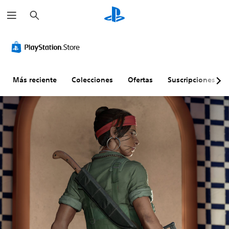
B
u
s
c
a
r
Más reciente
Colecciones
Ofertas
Suscripciones