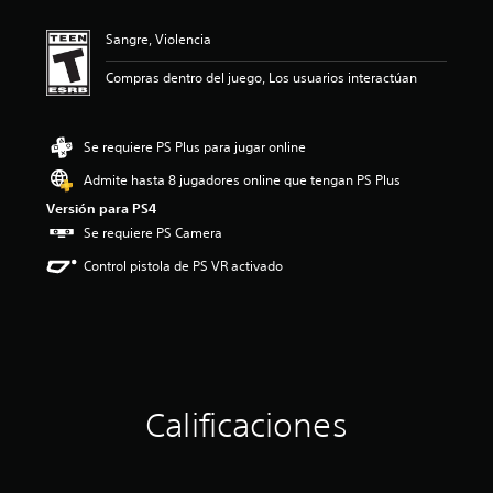
i
ó
Sangre, Violencia
n
p
Compras dentro del juego, Los usuarios interactúan
r
o
m
e
Se requiere PS Plus para jugar online
d
Admite hasta 8 jugadores online que tengan PS Plus
i
o
Versión para PS4
:
Se requiere PS Camera
4
.
Control pistola de PS VR activado
5
3
e
s
t
r
e
Calificaciones
l
l
a
s