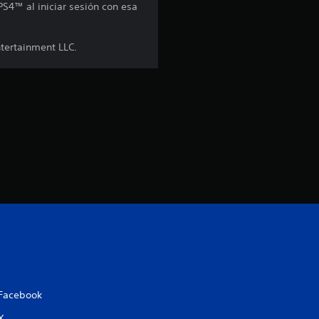
PS4™ al iniciar sesión con esa
o
:
ntertainment LLC.
4
.
3
8
e
s
t
r
Facebook
X