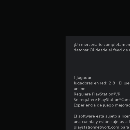
n
t
o
t
a
l
d
e
¡Un mercenario completamente
2
detonar C4 desde el feed de 
1
c
a
l
i
1 jugador
f
Jugadores en red: 2-8 - El j
i
online
c
Requiere PlayStation®VR
a
Se requirere PlayStation®Cam
c
Experiencia de juego mejorad
i
o
El software está sujeto a lic
n
una cuenta y están sujetas a l
e
playstationnetwork.com para c