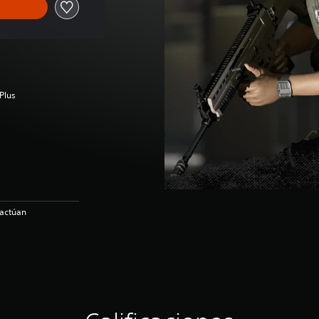
Plus
ractúan