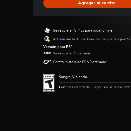
Agregar al carrito
c
a
c
i
ó
Se requiere PS Plus para jugar online
n
p
Admite hasta 8 jugadores online que tengan PS 
r
Versión para PS4
o
Se requiere PS Camera
m
e
Control pistola de PS VR activado
d
i
Sangre, Violencia
o
:
Compras dentro del juego, Los usuarios inte
4
.
3
8
e
s
t
r