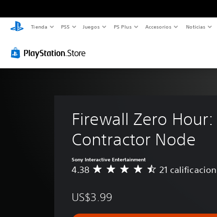
Tienda
PS5
Juegos
PS Plus
Accesorios
Noticias
Firewall Zero Hour:
Contractor Node
Sony Interactive Entertainment
4.38
21 calificacio
C
a
l
US$3.99
i
f
i