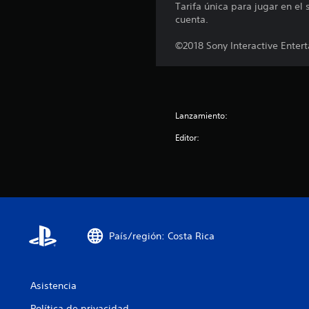
s
Tarifa única para jugar en el
cuenta.
©2018 Sony Interactive Entert
Lanzamiento:
Editor:
País/región: Costa Rica
Asistencia
Política de privacidad