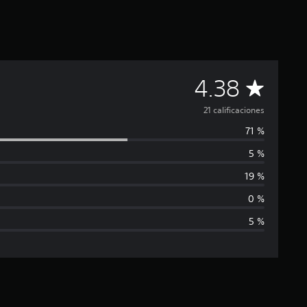
C
4.38
a
21 calificaciones
71 %
l
5 %
i
19 %
f
0 %
5 %
i
c
a