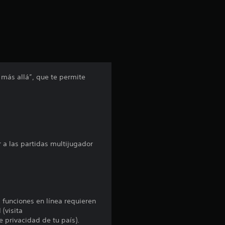
c
i
ó
n
 más allá”, que te permite
p
r
o
 a las partidas multijugador
m
e
d
s funciones en línea requieren
 (visita
i
e privacidad de tu país).