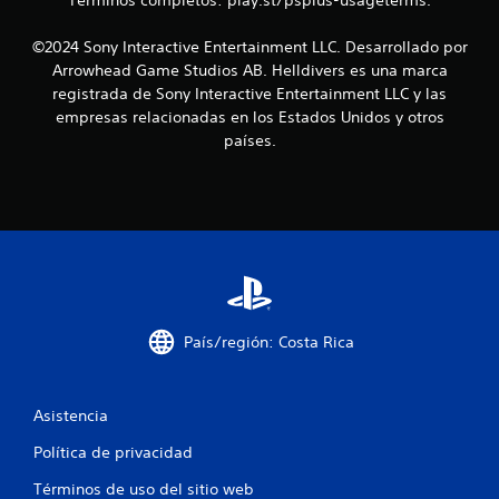
Términos completos: play.st/psplus-usageterms.
c
o
©2024 Sony Interactive Entertainment LLC. Desarrollado por
Arrowhead Game Studios AB. Helldivers es una marca
e
registrada de Sony Interactive Entertainment LLC y las
empresas relacionadas en los Estados Unidos y otros
s
países.
t
r
e
l
l
País/región: Costa Rica
a
s
Asistencia
Política de privacidad
e
Términos de uso del sitio web