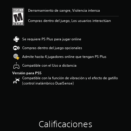
i
ó
Derramamiento de sangre, Violencia intensa
n
p
Compras dentro del juego, Los usuarios interactúan
r
o
m
e
Se requiere PS Plus para jugar online
d
Compras dentro del juego opcionales
i
o
Admite hasta 4 jugadores online que tengan PS Plus
:
4
Compatible con el Uso a distancia
.
Versión para PS5
4
Compatible con la función de vibración y el efecto de gatillo
2
(control inalámbrico DualSense)
e
s
t
r
e
l
l
Calificaciones
a
s