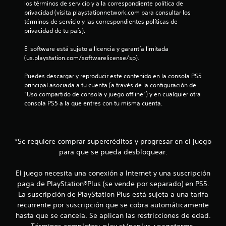
t
los términos de servicio y a la correspondiente política de 
privacidad (visita playstationnetwork.com para consultar los 
r
términos de servicio y las correspondientes políticas de 
privacidad de tu país).
e
El software está sujeto a licencia y garantía limitada 
(us.playstation.com/softwarelicense/sp).
l
Puedes descargar y reproducir este contenido en la consola PS5 
l
principal asociada a tu cuenta (a través de la configuración de 
“Uso compartido de consola y juego offline”) y en cualquier otra 
a
consola PS5 a la que entres con tu misma cuenta.
s
d
*Se requiere comprar supercréditos y progresar en el juego
para que se pueda desbloquear.
e
c
El juego necesita una conexión a Internet y una suscripción
paga de PlayStation®Plus (se vende por separado) en PS5.
i
La suscripción de PlayStation Plus está sujeta a una tarifa
recurrente por suscripción que se cobra automáticamente
n
hasta que se cancela. Se aplican las restricciones de edad.