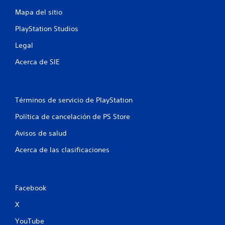
n
Mapa del sitio
u
PlayStation Studios
n
Legal
t
Acerca de SIE
o
t
Términos de servicio de PlayStation
a
Política de cancelación de PS Store
l
Avisos de salud
d
Acerca de las clasificaciones
e
3
Facebook
6
X
YouTube