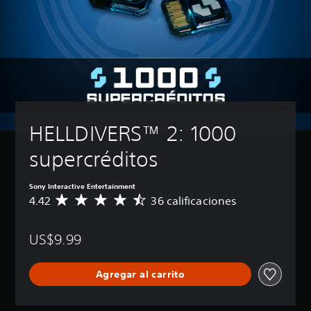
HELLDIVERS™ 2: 1000 
supercréditos
Sony Interactive Entertainment
4.42
36 calificaciones
C
a
l
US$9.99
i
f
i
Agregar al carrito
c
a
c