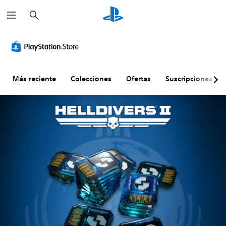
B
u
s
c
a
r
Más reciente
Colecciones
Ofertas
Suscripciones