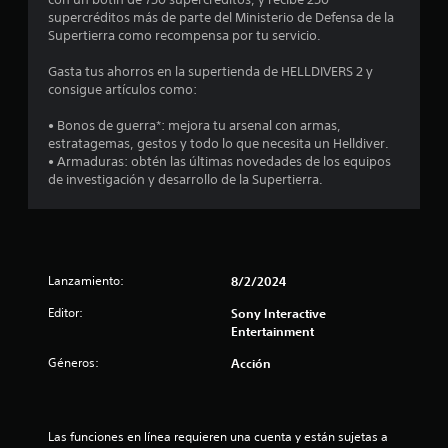
m
supercréditos más de parte del Ministerio de Defensa de la
Supertierra como recompensa por tu servicio.
e
Gasta tus ahorros en la supertienda de HELLDIVERS 2 y
d
consigue artículos como:
i
• Bonos de guerra*: mejora tu arsenal con armas,
estratagemas, gestos y todo lo que necesita un Helldiver.
o
• Armaduras: obtén las últimas novedades de los equipos
de investigación y desarrollo de la Supertierra.
:
4
.
Lanzamiento:
8/2/2024
4
Editor:
Sony Interactive
Entertainment
2
Géneros:
Acción
e
s
Las funciones en línea requieren una cuenta y están sujetas a 