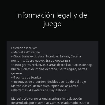
s
e
s
a
p
A
i
s
t
a
l
c
i
u
Información legal y del
r
t
a
m
a
a
e
)
p
l
juego
q
r
l
r
S
u
n
e
i
e
e
d
a
o
f
s
e
f
t
i
e
d
r
i
a
c
o
e
n
v
La edición incluye:
a
r
c
m
• Marvel’s Wolverine
a
d
.
e
á
• Cinco trajes exclusivos: Increíble, Salvaje, Cacería
s
o
n
s
nocturna, Cuero nuevo, Era de Apocalipsis
d
s
a
f
• Cinco garras exclusivas: Garras de filo liso, Garras de hoja
L
e
l
P
á
hueca, Garras de espina dentada, Garras aguja, Garras
e
c
g
u
c
gruesas
c
o
u
e
i
• 4 puntos de técnica
t
n
l
d
l
• Incentivos de preorden: desbloqueo rápido del traje
o
a
e
o
e
Marrón clásico, desbloqueo rápido de las Garras
s
r
s
s
r
reflectantes, 4 avatares de PlayStation®
o
r
d
d
N
p
e
e
e
Marvel’s Wolverine es una aventura llena de acción
o
c
d
l
desarrollada por Insomniac Games, el aclamado estudio
p
e