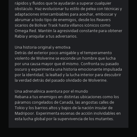
z
i
o
rápidos y fluidos que te ayudarán a superar cualquier
o
o
a
c
s
obstáculo. Haz evolucionar tu estilo de pelea con técnicas y
s
r
d
k
e
adaptaciones intercambiables para acechar, emboscar y
c
d
s
o
v
abrumar a todo tipo de enemigos, desde los Reavers
o
e
.
e
s
sicarios de Bolivar Trask hasta villanos icónicos como
l
p
n
)
Omega Red. Mantén la agresividad constante para obtener
o
a
t
Rabia y aniquilar a tus adversarios.
S
r
n
L
o
e
t
o
e
s
Una historia original y emotiva
s
a
s
p
r
Detrás del exterior poco amigable y el temperamento
p
l
s
u
á
violento de Wolverine se esconde un hombre que lucha
a
l
o
e
p
por una causa mayor que él mismo. Confronta su pasado
r
a
n
i
d
oscuro y experimenta una historia emocionante impulsada
a
c
i
d
e
por la identidad, la lealtad y la lucha interior para descubrir
j
o
d
o
la verdad detrás del pasado olvidado de Wolverine.
j
u
m
o
s
u
g
u
s
(
Una adrenalínica aventura por el mundo
g
a
n
y
a
Rebana a tus enemigos en distintas ubicaciones como los
r
i
e
a
c
páramos congelados de Canadá, las angostas calles de
,
c
f
r
c
Tokio y los barrios altos y bajos de la nación insular de
t
a
e
s
i
Madripoor. Experimenta escenas de acción inolvidables en
a
r
c
i
o
esta lucha global por la supervivencia de los mutantes.
m
á
t
n
n
b
í
o
e
m
i
n
s
s
a