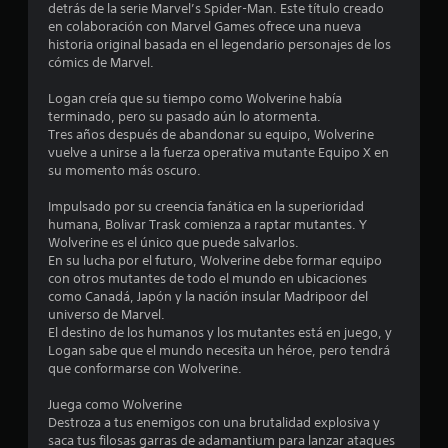
i
u
e
detrás de la serie Marvel’s Spider-Man. Este título creado
a
s
o
c
e
en colaboración con Marvel Games ofrece una nueva
n
n
n
i
r
historia original basada en el legendario personajes de los
e
t
e
r
.
cómics de Marvel.
c
a
s
e
e
l
p
l
Logan creía que su tiempo como Wolverine había
s
S
a
l
n
terminado, pero su pasado aún lo atormenta.
a
u
r
i
a
Tres años después de abandonar su equipo, Wolverine
r
a
b
v
(
vuelve a unirse a la fuerza operativa mutante Equipo X en
i
i
e
t
su momento más oscuro.
a
o
n
l
í
v
p
v
d
Impulsado por su creencia fanática en la superioridad
t
a
o
e
e
humana, Bolivar Trask comienza a raptar mutantes. Y
u
d
n
r
d
Wolverine es el único que puede salvarlos.
l
e
z
t
e
En su lucha por el futuro, Wolverine debe formar equipo
r
o
a
i
s
con otros mutantes de todo el mundo en ubicaciones
r
s
r
d
a
como Canadá, Japón y la nación insular Madripoor del
e
C
l
f
o
universo de Marvel.
c
o
C
í
)
El destino de los humanos y los mutantes está en juego, y
o
s
o
(
Logan sabe que el mundo necesita un héroe, pero tendrá
n
E
j
p
a
que conformarse con Wolverine.
o
l
o
a
v
c
l
y
r
Juega como Wolverine
a
e
e
s
a
Destroza a tus enemigos con una brutalidad explosiva y
n
r
c
t
l
saca tus filosas garras de adamantium para lanzar ataques
l
t