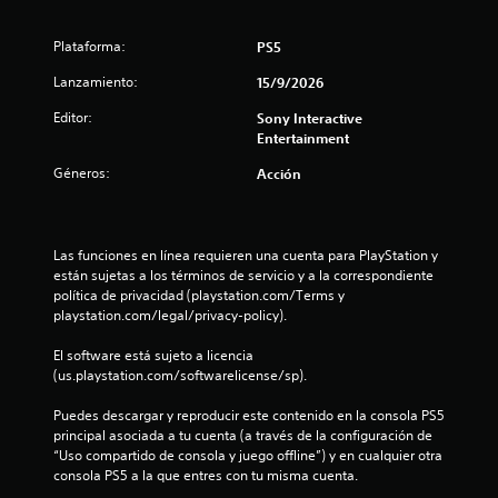
é
t
d
e
n
n
e
e
n
t
e
g
s
Plataforma:
PS5
l
s
r
o
e
a
p
a
n
Lanzamiento:
15/9/2026
n
s
o
m
i
e
q
Editor:
Sony Interactive
s
e
d
r
u
Entertainment
i
n
o
e
p
b
t
l
d
Géneros:
u
Acción
l
e
l
e
l
e
t
e
b
s
c
e
v
e
a
a
x
a
s
Las funciones en línea requieren una cuenta para PlayStation y 
m
t
n
d
c
están sujetas a los términos de servicio y a la correspondiente 
b
o
s
o
u
política de privacidad (playstation.com/Terms y 
i
c
u
s
m
playstation.com/legal/privacy-policy).
a
o
b
b
p
r
n
t
l
o
El software está sujeto a licencia 
l
t
í
i
t
(us.playstation.com/softwarelicense/sp).
o
e
t
r
o
s
x
u
l
Puedes descargar y reproducir este contenido en la consola PS5 
n
c
t
l
a
principal asociada a tu cuenta (a través de la configuración de 
e
o
u
o
s
“Uso compartido de consola y juego offline”) y en cualquier otra 
l
a
s
s
i
consola PS5 a la que entres con tu misma cuenta.
o
l
C
P
n