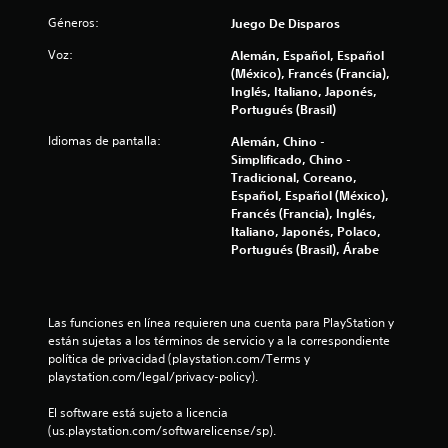
d
Géneros:
Juego De Disparos
e
Voz:
Alemán, Español, Español
c
(México), Francés (Francia),
Inglés, Italiano, Japonés,
i
Portugués (Brasil)
Idiomas de pantalla:
Alemán, Chino -
n
Simplificado, Chino -
Tradicional, Coreano,
c
Español, Español (México),
Francés (Francia), Inglés,
o
Italiano, Japonés, Polaco,
Portugués (Brasil), Árabe
e
s
Las funciones en línea requieren una cuenta para PlayStation y 
t
están sujetas a los términos de servicio y a la correspondiente 
política de privacidad (playstation.com/Terms y 
r
playstation.com/legal/privacy-policy).
e
El software está sujeto a licencia 
(us.playstation.com/softwarelicense/sp).