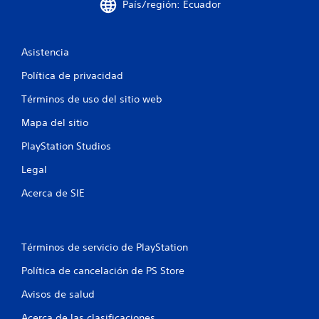
País/región: Ecuador
d
e
Asistencia
3
Política de privacidad
6
Términos de uso del sitio web
Mapa del sitio
6
PlayStation Studios
3
Legal
0
Acerca de SIE
c
a
Términos de servicio de PlayStation
l
Política de cancelación de PS Store
i
Avisos de salud
f
Acerca de las clasificaciones