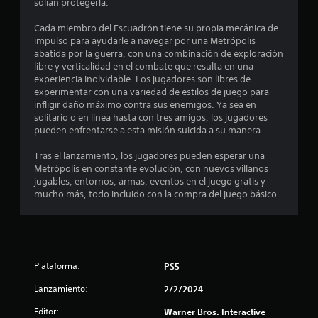
3
solían protegerla.
.
Cada miembro del Escuadrón tiene su propia mecánica de
impulso para ayudarle a navegar por una Metrópolis
2
abatida por la guerra, con una combinación de exploración
libre y verticalidad en el combate que resulta en una
experiencia inolvidable. Los jugadores son libres de
e
experimentar con una variedad de estilos de juego para
infligir daño máximo contra sus enemigos. Ya sea en
s
solitario o en línea hasta con tres amigos, los jugadores
pueden enfrentarse a esta misión suicida a su manera.
t
Tras el lanzamiento, los jugadores pueden esperar una
r
Metrópolis en constante evolución, con nuevos villanos
jugables, entornos, armas, eventos en el juego gratis y
e
mucho más, todo incluido con la compra del juego básico.
l
l
a
Plataforma:
PS5
Lanzamiento:
2/2/2024
s
Editor:
Warner Bros. Interactive