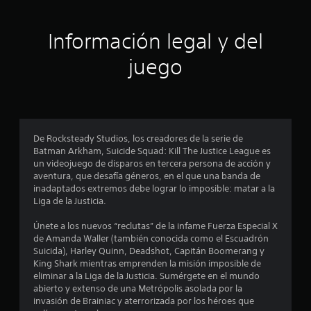
i
ó
Información legal y del
n
juego
p
r
o
De Rocksteady Studios, los creadores de la serie de
Batman Arkham, Suicide Squad: Kill The Justice League es
m
un videojuego de disparos en tercera persona de acción y
aventura, que desafía géneros, en el que una banda de
e
inadaptados extremos debe lograr lo imposible: matar a la
Liga de la Justicia.
d
Únete a los nuevos “reclutas” de la infame Fuerza Especial X
i
de Amanda Waller (también conocida como el Escuadrón
Suicida), Harley Quinn, Deadshot, Capitán Boomerang y
o
King Shark mientras emprenden la misión imposible de
eliminar a la Liga de la Justicia. Sumérgete en el mundo
:
abierto y extenso de una Metrópolis asolada por la
invasión de Brainiac y aterrorizada por los héroes que