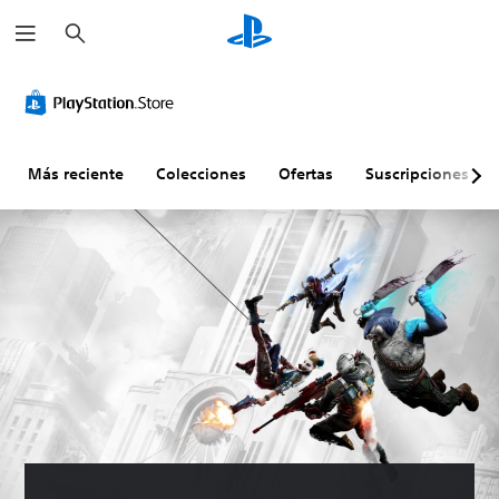
B
u
s
c
a
r
Más reciente
Colecciones
Ofertas
Suscripciones