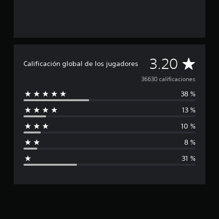
C
3.20
Calificación global de los jugadores
a
36630 calificaciones
38 %
l
13 %
i
10 %
f
8 %
i
31 %
c
a
c