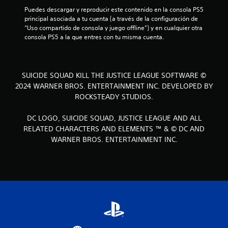
l
Puedes descargar y reproducir este contenido en la consola PS5 
l
principal asociada a tu cuenta (a través de la configuración de 
“Uso compartido de consola y juego offline”) y en cualquier otra 
a
consola PS5 a la que entres con tu misma cuenta.
s
e
SUICIDE SQUAD KILL THE JUSTICE LEAGUE SOFTWARE ©
2024 WARNER BROS. ENTERTAINMENT INC. DEVELOPED BY
n
ROCKSTEADY STUDIOS.
u
DC LOGO, SUICIDE SQUAD, JUSTICE LEAGUE AND ALL
n
RELATED CHARACTERS AND ELEMENTS ™ & © DC AND
WARNER BROS. ENTERTAINMENT INC.
t
o
t
a
l