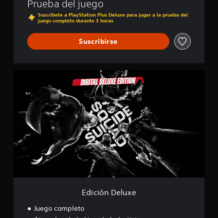
Prueba del juego
i
Suscríbete a PlayStation Plus Deluxe para jugar a la prueba del
f
juego completo durante 3 horas
i
c
Suscribirse
a
c
i
o
E
n
d
e
i
s
c
i
ó
n
D
e
l
u
x
e
Edición Deluxe
Juego completo