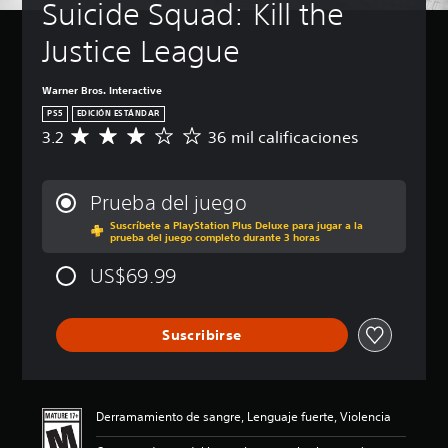
Suicide Squad: Kill the 
Justice League
Warner Bros. Interactive
PS5
EDICIÓN ESTÁNDAR
3.2
36 mil calificaciones
C
a
l
i
Prueba del juego
f
Suscríbete a PlayStation Plus Deluxe para jugar a la
i
prueba del juego completo durante 3 horas
c
a
US$69.99
c
i
ó
Suscribirse
n
p
r
o
m
Derramamiento de sangre, Lenguaje fuerte, Violencia
e
d