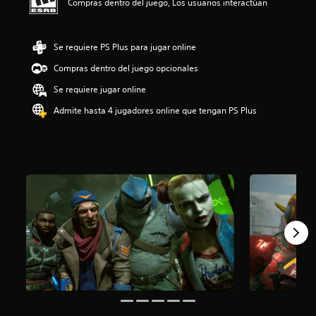
Compras dentro del juego, Los usuarios interactúan
i
o
:
Se requiere PS Plus para jugar online
3
.
Compras dentro del juego opcionales
2
e
Se requiere jugar online
s
Admite hasta 4 jugadores online que tengan PS Plus
t
r
e
l
l
a
s
d
e
c
i
n
c
o
e
s
t