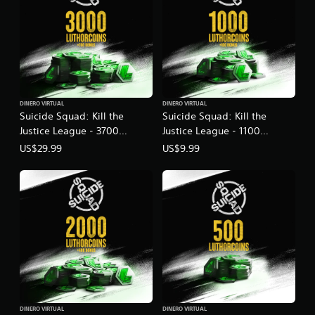
DINERO VIRTUAL
DINERO VIRTUAL
Suicide Squad: Kill the
Suicide Squad: Kill the
Justice League - 3700
Justice League - 1100
LuthorCoin
LuthorCoin
US$29.99
US$9.99
DINERO VIRTUAL
DINERO VIRTUAL