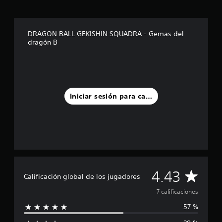
e
c
i
n
DRAGON BALL GEKISHIN SQUADRA - Gemas del
c
dragón B
o
e
s
t
r
e
Iniciar sesión para calificar
l
l
a
s
e
n
u
n
C
4.43
t
Calificación global de los jugadores
o
a
7 calificaciones
t
a
57 %
l
l
d