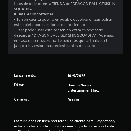
m
tipos de objetos en la TIENDA de "DRAGON BALL GEKISHIN
SQUADRA".
e
■ Detalles importantes
- Ten en cuenta que no es posible devolver o reembolsar
d
este objeto por cuestiones del contenido.
- Para poder usar este contenido extra es necesario
i
descargar "DRAGON BALL GEKISHIN SQUADRA". Además,
en caso de ser necesario, te pedimos que actualices el
o
juego a la versión más reciente antes de usarlo.
:
4
Lanzamiento:
10/9/2025
.
Editor:
Bandai Namco
4
Entertainment Inc.
3
Géneros:
Acción
e
s
Las funciones en línea requieren una cuenta para PlayStation y 
están sujetas a los términos de servicio y a la correspondiente 