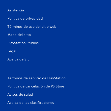
c
o
Asistencia
e
Política de privacidad
Términos de uso del sitio web
s
Mapa del sitio
t
PlayStation Studios
r
Legal
e
Acerca de SIE
l
l
Términos de servicio de PlayStation
a
Política de cancelación de PS Store
s
Avisos de salud
e
Acerca de las clasificaciones