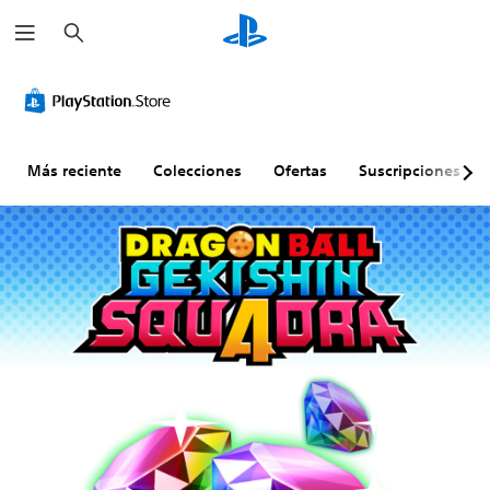
B
u
s
c
a
r
Más reciente
Colecciones
Ofertas
Suscripciones