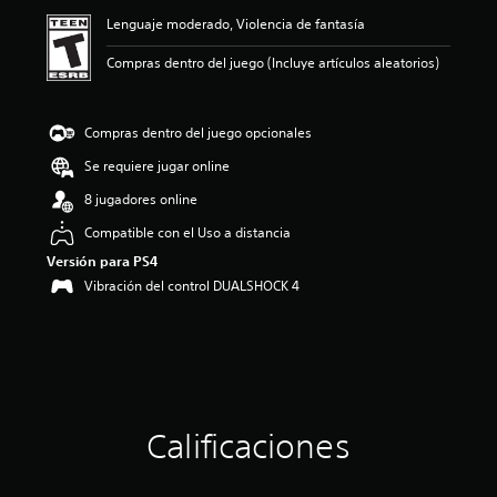
ó
Lenguaje moderado, Violencia de fantasía
n
p
Compras dentro del juego (Incluye artículos aleatorios)
r
o
m
e
Compras dentro del juego opcionales
d
Se requiere jugar online
i
o
8 jugadores online
:
4
Compatible con el Uso a distancia
.
Versión para PS4
4
Vibración del control DUALSHOCK 4
3
e
s
t
r
e
l
l
Calificaciones
a
s
d