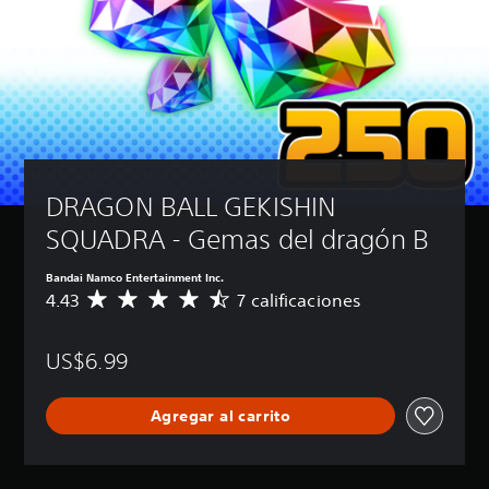
DRAGON BALL GEKISHIN 
SQUADRA - Gemas del dragón B
Bandai Namco Entertainment Inc.
4.43
7 calificaciones
C
a
l
US$6.99
i
f
i
Agregar al carrito
c
a
c
i