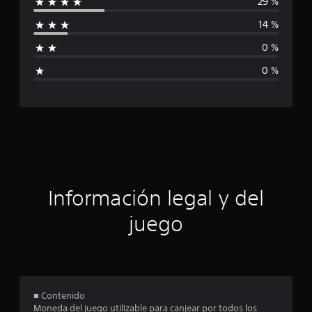
29 %
i
e
7
14 %
f
c
a
0 %
i
l
0 %
i
c
f
i
c
a
a
c
c
i
o
i
n
e
ó
Información legal y del
s
n
juego
p
r
o
■ Contenido
Moneda del juego utilizable para canjear por todos los