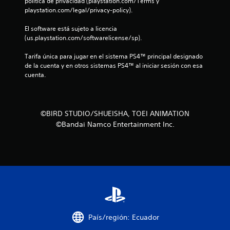
t
política de privacidad (playstation.com/Terms y 
playstation.com/legal/privacy-policy).
r
El software está sujeto a licencia 
(us.playstation.com/softwarelicense/sp).
e
Tarifa única para jugar en el sistema PS4™ principal designado 
l
de la cuenta y en otros sistemas PS4™ al iniciar sesión con esa 
cuenta.
l
a
©BIRD STUDIO/SHUEISHA, TOEI ANIMATION
s
©Bandai Namco Entertainment Inc.
d
e
c
i
n
País/región: Ecuador