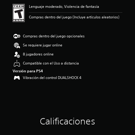
ó
Lenguaje moderado, Violencia de fantasía
n
p
Compras dentro del juego (Incluye artículos aleatorios)
r
o
m
e
Compras dentro del juego opcionales
d
Se requiere jugar online
i
o
8 jugadores online
:
5
Compatible con el Uso a distancia
e
Versión para PS4
s
Vibración del control DUALSHOCK 4
t
r
e
l
l
a
s
d
Calificaciones
e
c
i