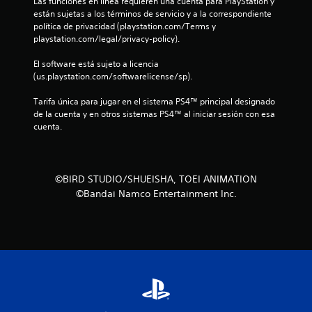
l
Las funciones en línea requieren una cuenta para PlayStation y 
están sujetas a los términos de servicio y a la correspondiente 
l
política de privacidad (playstation.com/Terms y 
playstation.com/legal/privacy-policy).
a
El software está sujeto a licencia 
(us.playstation.com/softwarelicense/sp).
s
Tarifa única para jugar en el sistema PS4™ principal designado 
d
de la cuenta y en otros sistemas PS4™ al iniciar sesión con esa 
cuenta.
e
c
©BIRD STUDIO/SHUEISHA, TOEI ANIMATION
i
©Bandai Namco Entertainment Inc.
n
c
o
e