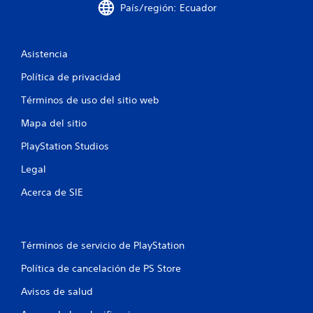
s
País/región: Ecuador
t
r
Asistencia
e
Política de privacidad
Términos de uso del sitio web
l
Mapa del sitio
l
PlayStation Studios
a
Legal
s
Acerca de SIE
e
n
Términos de servicio de PlayStation
u
Política de cancelación de PS Store
n
Avisos de salud