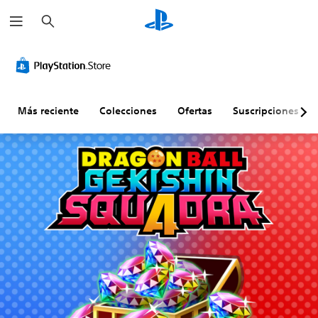
B
u
s
c
a
r
Más reciente
Colecciones
Ofertas
Suscripciones