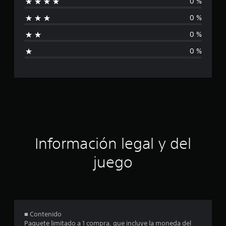
0 %
i
a
l
0 %
f
i
f
0 %
i
i
0 %
c
c
a
c
i
a
o
n
c
e
s
i
ó
Información legal y del
n
juego
p
r
o
■ Contenido
Paquete limitado a 1 compra, que incluye la moneda del