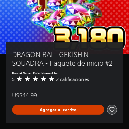
DRAGON BALL GEKISHIN 
SQUADRA - Paquete de inicio #2
Bandai Namco Entertainment Inc.
5
2 calificaciones
C
a
l
US$44.99
i
f
i
Agregar al carrito
c
a
c
i