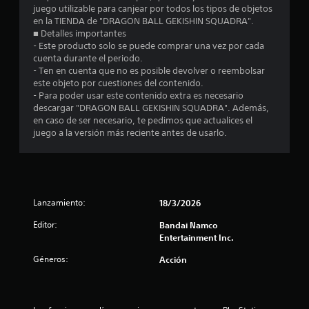
m
juego utilizable para canjear por todos los tipos de objetos
en la TIENDA de "DRAGON BALL GEKISHIN SQUADRA".
e
■ Detalles importantes
- Este producto solo se puede comprar una vez por cada
d
cuenta durante el periodo.
- Ten en cuenta que no es posible devolver o reembolsar
i
este objeto por cuestiones del contenido.
- Para poder usar este contenido extra es necesario
o
descargar "DRAGON BALL GEKISHIN SQUADRA". Además,
en caso de ser necesario, te pedimos que actualices el
:
juego a la versión más reciente antes de usarlo.
5
e
Lanzamiento:
18/3/2026
s
Editor:
Bandai Namco
t
Entertainment Inc.
r
Géneros:
Acción
e